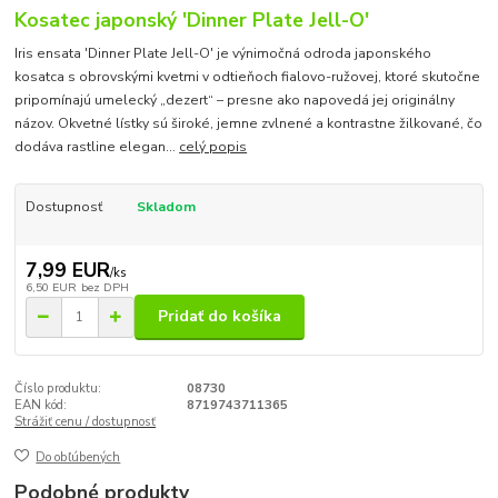
Kosatec japonský 'Dinner Plate Jell-O'
Iris ensata 'Dinner Plate Jell-O' je výnimočná odroda japonského
kosatca s obrovskými kvetmi v odtieňoch fialovo-ružovej, ktoré skutočne
pripomínajú umelecký „dezert“ – presne ako napovedá jej originálny
názov. Okvetné lístky sú široké, jemne zvlnené a kontrastne žilkované, čo
dodáva rastline elegan...
celý popis
Dostupnosť
Skladom
7,99 EUR
/
ks
6,50 EUR
bez DPH
Pridať do košíka
Číslo produktu:
08730
EAN kód:
8719743711365
Strážiť cenu / dostupnosť
Do obľúbených
Podobné produkty