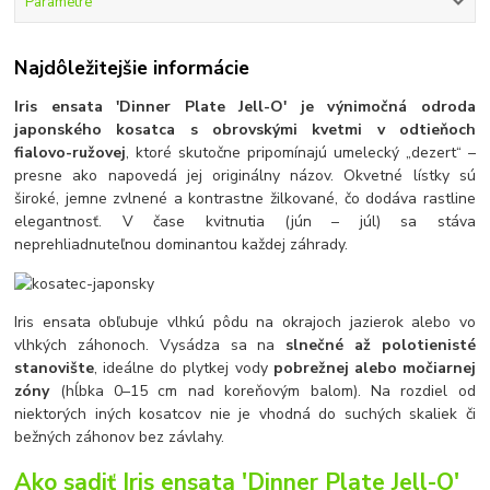
Parametre
Najdôležitejšie informácie
Iris ensata 'Dinner Plate Jell-O' je výnimočná odroda
japonského kosatca s obrovskými kvetmi v odtieňoch
fialovo-ružovej
, ktoré skutočne pripomínajú umelecký „dezert“ –
presne ako napovedá jej originálny názov. Okvetné lístky sú
široké, jemne zvlnené a kontrastne žilkované, čo dodáva rastline
elegantnosť. V čase kvitnutia (jún – júl) sa stáva
neprehliadnuteľnou dominantou každej záhrady.
Iris ensata obľubuje vlhkú pôdu na okrajoch jazierok alebo vo
vlhkých záhonoch. Vysádza sa na
slnečné až polotienisté
stanovište
, ideálne do plytkej vody
pobrežnej alebo močiarnej
zóny
(hĺbka 0–15 cm nad koreňovým balom). Na rozdiel od
niektorých iných kosatcov nie je vhodná do suchých skaliek či
bežných záhonov bez závlahy.
Ako sadiť Iris ensata 'Dinner Plate Jell-O'