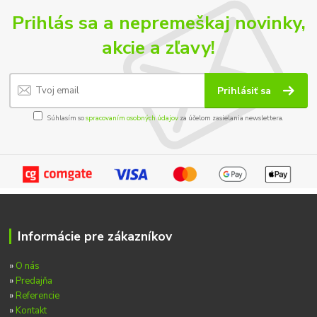
Prihlás sa a nepremeškaj novinky,
akcie a zľavy!
Prihlásiť sa
Súhlasím so
spracovaním osobných údajov
za účelom zasielania newslettera.
Informácie pre zákazníkov
»
O nás
»
Predajňa
»
Referencie
»
Kontakt