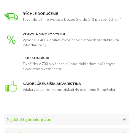
RÝCHLE DORUČENIE
Tovar doručíme rýchlo a bezpečne do 1–3 pracovných dní.
ZĽAVY A ŠIROKÝ VÝBER
Vyber si z 400+ druhov živočíchov a stoviek produktov za
výhodné ceny.
TOP KONDÍCIA
Živočíchy v 700 akváriách sú pod dohľadom skúsených
akvaristov a veterinára.
NAJOBĽÚBENEJŠIA AKVARISTIKA
Vďaka zákazníkom sme získali 4× ocenenie ShopRoku.
Najdôležitejšie informácie