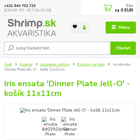
0
ks
+421 944 732 723
za
0 EUR
(ESHOP: PO - PI 7:00-15:30)
Menu
Hľadať
Úvod
Jazierka
Jazierkové rastliny
Rastliny na breh
Iris ensata
'Dinner Plate Jell-O' - košík 11x11cm
Iris ensata 'Dinner Plate Jell-O' -
košík 11x11cm