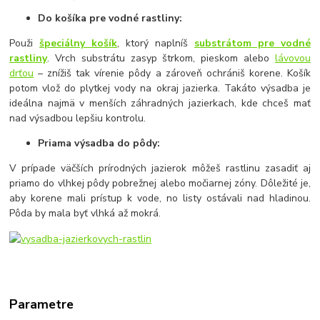
Do košíka pre vodné rastliny:
Použi
špeciálny košík
, ktorý naplníš
substrátom pre vodné
rastliny
. Vrch substrátu zasyp štrkom, pieskom alebo
lávovou
drťou
– znížiš tak vírenie pôdy a zároveň ochrániš korene. Košík
potom vlož do plytkej vody na okraj jazierka. Takáto výsadba je
ideálna najmä v menších záhradných jazierkach, kde chceš mať
nad výsadbou lepšiu kontrolu.
Priama výsadba do pôdy:
V prípade väčších prírodných jazierok môžeš rastlinu zasadiť aj
priamo do vlhkej pôdy pobrežnej alebo močiarnej zóny. Dôležité je,
aby korene mali prístup k vode, no listy ostávali nad hladinou.
Pôda by mala byť vlhká až mokrá.
Parametre