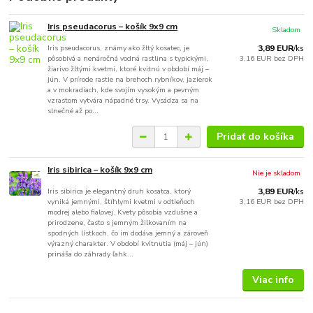
Iris pseudacorus – košík 9x9 cm
Skladom
Iris pseudacorus, známy ako žltý kosatec, je
3,89 EUR
/
ks
pôsobivá a nenáročná vodná rastlina s typickými,
3,16 EUR
bez DPH
žiarivo žltými kvetmi, ktoré kvitnú v období máj –
jún. V prírode rastie na brehoch rybníkov, jazierok
a v mokradiach, kde svojím vysokým a pevným
vzrastom vytvára nápadné trsy. Vysádza sa na
slnečné až po...
Pridať do košíka
Iris sibirica – košík 9x9 cm
Nie je skladom
Iris sibirica je elegantný druh kosatca, ktorý
3,89 EUR
/
ks
vyniká jemnými, štíhlymi kvetmi v odtieňoch
3,16 EUR
bez DPH
modrej alebo fialovej. Kvety pôsobia vzdušne a
prirodzene, často s jemným žilkovaním na
spodných lístkoch, čo im dodáva jemný a zároveň
výrazný charakter. V období kvitnutia (máj – jún)
prináša do záhrady ľahk...
Viac info