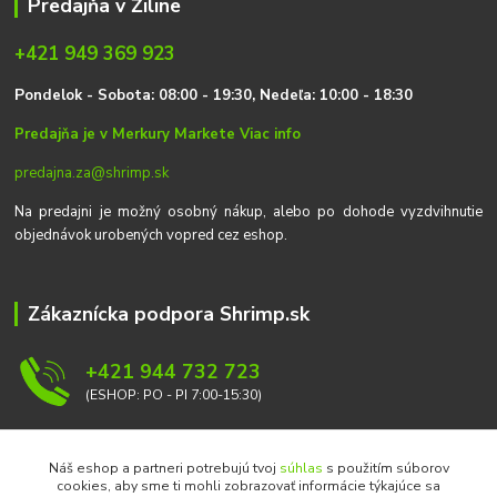
Predajňa v Žiline
+421 949 369 923
P
on
delok
- Sobota: 08:00 - 19:30, Nedeľa: 10:00 - 18:30
Predajňa je v Merkury Markete
Viac info
predajna.za@shrimp.sk
Na predajni je možný osobný nákup, alebo po dohode vyzdvihnutie
objednávok urobených vopred cez eshop.
Zákaznícka podpora Shrimp.sk
+421 944 732 723
(ESHOP: PO - PI 7:00-15:30)
info@shrimp.sk
Náš eshop a partneri potrebujú tvoj
súhlas
s použitím súborov
cookies, aby sme ti mohli zobrazovať informácie týkajúce sa