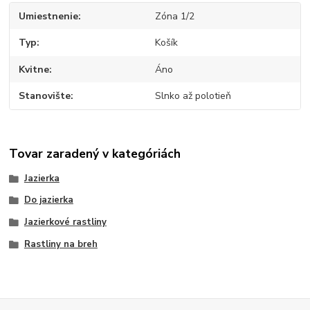
Umiestnenie
Zóna 1/2
Typ
Košík
Kvitne
Áno
Stanovište
Slnko až polotieň
Tovar zaradený v kategóriách
Jazierka
Do jazierka
Jazierkové rastliny
Rastliny na breh