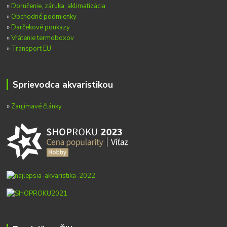
»
Doručenie, záruka, aklimatizácia
»
Obchodné podmienky
»
Darčekové poukazy
»
Vrátenie termoboxov
»
Transport EU
Sprievodca akvaristikou
»
Zaujímavé články