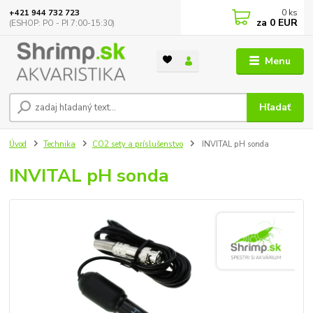
0
ks
+421 944 732 723
za
0 EUR
(ESHOP: PO - PI 7:00-15:30)
Menu
Hľadať
Úvod
Technika
CO2 sety a príslušenstvo
INVITAL pH sonda
INVITAL pH sonda