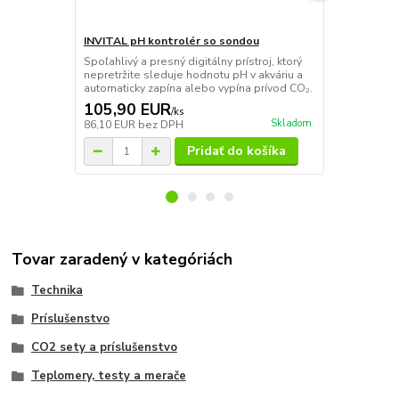
INVITAL pH kontrolér so sondou
Roztok KCL 
Spoľahlivý a presný digitálny prístroj, ktorý
KCL roztok s
nepretržite sleduje hodnotu pH v akváriu a
merania a pr
automaticky zapína alebo vypína prívod CO₂.
105,90 EUR
3,69 EU
/
ks
Skladom
86,10 EUR
bez DPH
3 EUR
bez D
Pridať do košíka
Tovar zaradený v kategóriách
Technika
Príslušenstvo
CO2 sety a príslušenstvo
Teplomery, testy a merače