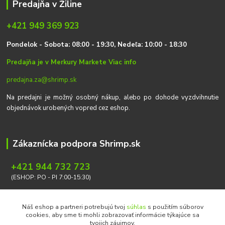
Predajňa v Žiline
+421 949 369 923
P
on
delok
- Sobota: 08:00 - 19:30, Nedeľa: 10:00 - 18:30
Predajňa je v Merkury Markete
Viac info
predajna.za@shrimp.sk
Na predajni je možný osobný nákup, alebo po dohode vyzdvihnutie
objednávok urobených vopred cez eshop.
Zákaznícka podpora Shrimp.sk
+421 944 732 723
(ESHOP: PO - PI 7:00-15:30)
info@shrimp.sk
Náš eshop a partneri potrebujú tvoj
súhlas
s použitím súborov
cookies, aby sme ti mohli zobrazovať informácie týkajúce sa
tvojich záujmov.