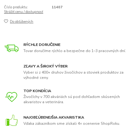
Číslo produktu:
11407
Strážiť cenu / dostupnosť
Do obľúbených
RÝCHLE DORUČENIE
Tovar doručíme rýchlo a bezpečne do 1–3 pracovných dní.
ZĽAVY A ŠIROKÝ VÝBER
Vyber si z 400+ druhov živočíchov a stoviek produktov za
výhodné ceny.
TOP KONDÍCIA
Živočíchy v 700 akváriách sú pod dohľadom skúsených
akvaristov a veterinára.
NAJOBĽÚBENEJŠIA AKVARISTIKA
Vďaka zákazníkom sme získali 4× ocenenie ShopRoku.