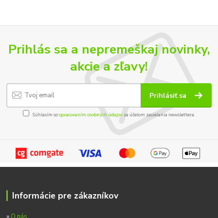
Prihlás sa a nepremeškaj novinky,
akcie a zľavy!
Prihlásiť sa
Súhlasím so
spracovaním osobných údajov
za účelom zasielania newslettera.
Informácie pre zákazníkov
»
O nás