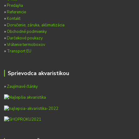
»
Predajňa
»
Referencie
»
Kontakt
»
Doručenie, záruka, aklimatizácia
»
Obchodné podmienky
»
Darčekové poukazy
»
Vrátenie termoboxov
»
Transport EU
Sprievodca akvaristikou
»
Zaujímavé články