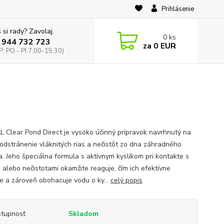
Prihlásenie
 si rady? Zavolaj.
0
ks
 944 732 723
za
0 EUR
: PO - PI 7:00-15:30)
L Clear Pond Direct je vysoko účinný prípravok navrhnutý na
 odstránenie vláknitých rias a nečistôt zo dna záhradného
ka. Jeho špeciálna formula s aktívnym kyslíkom pri kontakte s
i alebo nečistotami okamžite reaguje, čím ich efektívne
uje a zároveň obohacuje vodu o ky...
celý popis
tupnosť
Skladom