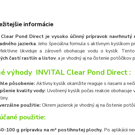
žitejšie informácie
Clear Pond Direct je vysoko účinný prípravok navrhnutý
adného jazierka
. Jeho špeciálna formula s aktívnym kyslíkom p
efektívne likviduje a zároveň obohacuje vodu o kyslík. Tent
ch častí rastlín a listov
, a je vhodný aj na čistenie potôčikov p
né výhody
INVITAL Clear Pond Direct :
hle pôsobenie:
Aktívny kyslík okamžite reaguje s riasami a neči
pšenie kvality vody:
Uvoľnený kyslík počas reakcie obohacuje vo
liny.​
verzálne použitie:
Okrem jazierok je vhodný aj na čistenie potôč
čané použitie:
50-100 g prípravku na m² postihnutej plochy.
Po aplikácii ne