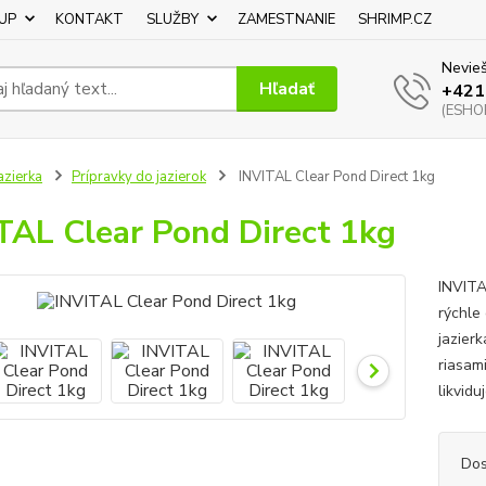
UP
KONTAKT
SLUŽBY
ZAMESTNANIE
SHRIMP.CZ
Nevieš
Hľadať
+421
(ESHOP
azierka
Prípravky do jazierok
INVITAL Clear Pond Direct 1kg
TAL Clear Pond Direct 1kg
INVITA
rýchle
jazier
riasam
likvid
Dos