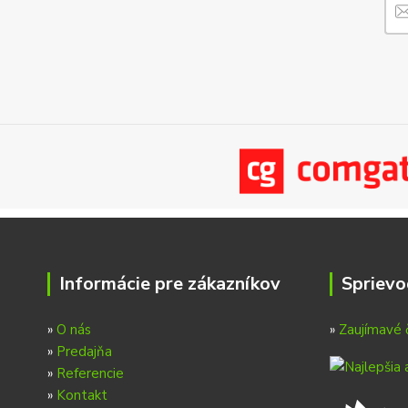
Informácie pre zákazníkov
Sprievo
»
O nás
»
Zaujímavé 
»
Predajňa
»
Referencie
»
Kontakt