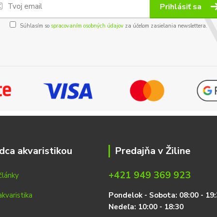
Prihlásiť sa
Súhlasím so
spracovaním osobných údajov
za účelom zasielania newslettera.
dca akvaristikou
Predajňa v Žiline
+421 949 369 923
články
P
on
delok
- Sobota: 08:00 - 19:
Nedeľa: 10:00 - 18:30