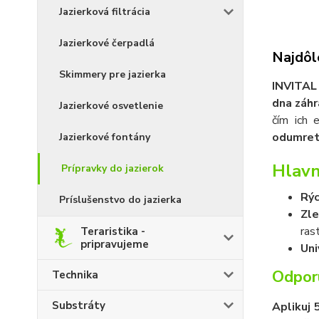
Jazierková filtrácia
Jazierkové čerpadlá
Najdôle
Skimmery pre jazierka
INVITAL 
dna záhr
Jazierkové osvetlenie
čím ich 
odumretý
Jazierkové fontány
Hlav
Prípravky do jazierok
Rýc
Príslušenstvo do jazierka
Zle
rast
Teraristika -
pripravujeme
Uni
Odporú
Technika
Substráty
Aplikuj 