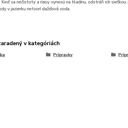
a. Keď sa nečistoty a riasy vynesú na hladinu, odstráň ich sieťko
ody v jazierku netvorí dažďová voda.​
zaradený v kategóriách
rka
Prípravky
Príp