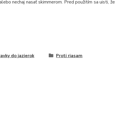
u alebo nechaj nasať skimmerom. Pred použitím sa uisti, že
ravky do jazierok
Proti riasam