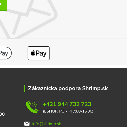
Zákaznícka podpora Shrimp.sk
+421 944 732 723
(ESHOP: PO - PI 7:00-15:30)
30,
info@shrimp.sk