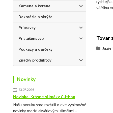
rýchlejši
Kamene a korene
väčšinu v
Dekorácie a skrýše
Prípravky
Tovar 
Príslušenstvo
Jazie
Poukazy a darčeky
Značky produktov
Novinky
23.07.2026
Novinka: Krásne slimáky Clithon
Našu ponuku sme rozšírili o dve výnimočné
novinky medzi akváriovými slimákmi –