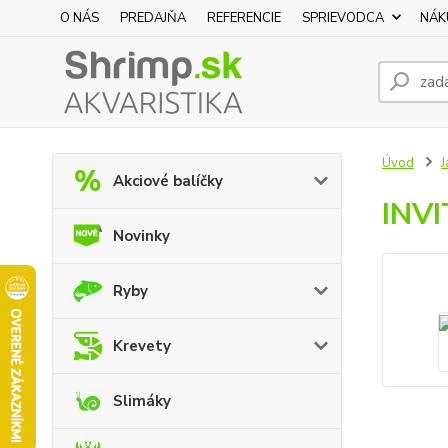
O NÁS
PREDAJŇA
REFERENCIE
SPRIEVODCA
NÁK
Úvod
J
Akciové balíčky
INVI
Novinky
Ryby
Krevety
Slimáky