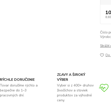
10
8,6
Číslo p
Výrobc
Strážiť
Do 
ZĽAVY A ŠIROKÝ
RÝCHLE DORUČENIE
VÝBER
Tovar doručíme rýchlo a
Vyber si z 400+ druhov
bezpečne do 1–3
živočíchov a stoviek
pracovných dní.
produktov za výhodné
ceny.