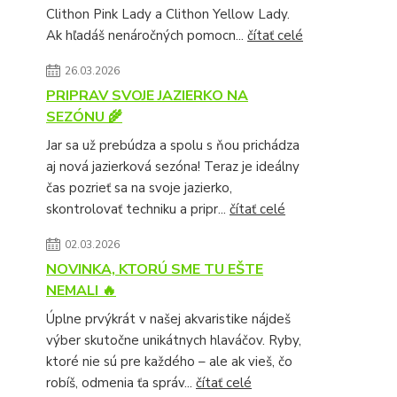
Clithon Pink Lady a Clithon Yellow Lady.
Ak hľadáš nenáročných pomocn...
čítať celé
26.03.2026
PRIPRAV SVOJE JAZIERKO NA
SEZÓNU 🌾
Jar sa už prebúdza a spolu s ňou prichádza
aj nová jazierková sezóna! Teraz je ideálny
čas pozrieť sa na svoje jazierko,
skontrolovať techniku a pripr...
čítať celé
02.03.2026
NOVINKA, KTORÚ SME TU EŠTE
NEMALI 🔥
Úplne prvýkrát v našej akvaristike nájdeš
výber skutočne unikátnych hlaváčov. Ryby,
ktoré nie sú pre každého – ale ak vieš, čo
robíš, odmenia ťa správ...
čítať celé