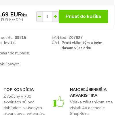
,69 EUR
/
ks
Pridať do košíka
9 EUR
bez DPH
roduktu:
09815
EAN kód:
Z07927
a:
Invital
Účel:
Proti vláknitým a iným
riasam v jazierku
 cenu / dostupnosť
obľúbených
TOP KONDÍCIA
NAJOBĽÚBENEJŠIA
AKVARISTIKA
Živočíchy v 700
akváriách sú pod
Vďaka zákazníkom sme
dohľadom skúsených
získali 4× ocenenie
akvaristov a veterinára.
ShopRoku.