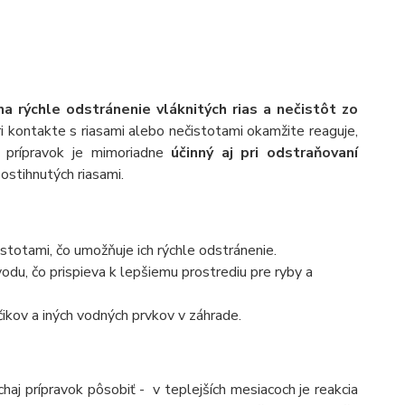
 na
rýchle odstránenie vláknitých rias a nečistôt zo
ri kontakte s riasami alebo nečistotami okamžite reaguje,
o prípravok je mimoriadne
účinný aj pri odstraňovaní
ostihnutých riasami.​
stotami, čo umožňuje ich rýchle odstránenie.​
du, čo prispieva k lepšiemu prostrediu pre ryby a
ikov a iných vodných prvkov v záhrade.​
chaj prípravok pôsobiť - v teplejších mesiacoch je reakcia