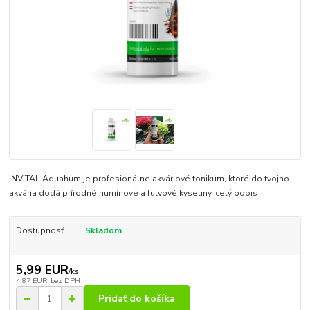
INVITAL Aquahum je profesionálne akváriové tonikum, ktoré do tvojho
akvária dodá prírodné humínové a fulvové kyseliny.
celý popis
Dostupnosť
Skladom
5,99 EUR
/
ks
4,87 EUR
bez DPH
Pridať do košíka