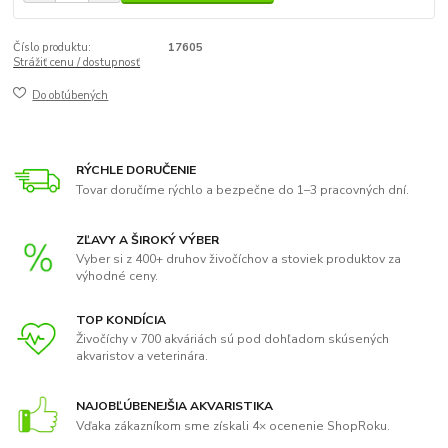
Číslo produktu:
17605
Strážiť cenu / dostupnosť
Do obľúbených
RÝCHLE DORUČENIE
Tovar doručíme rýchlo a bezpečne do 1–3 pracovných dní.
ZĽAVY A ŠIROKÝ VÝBER
Vyber si z 400+ druhov živočíchov a stoviek produktov za
výhodné ceny.
TOP KONDÍCIA
Živočíchy v 700 akváriách sú pod dohľadom skúsených
akvaristov a veterinára.
NAJOBĽÚBENEJŠIA AKVARISTIKA
Vďaka zákazníkom sme získali 4× ocenenie ShopRoku.