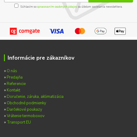
Súhlasím so
spracovaním osobných údajov
za účelom zasielania newslettera.
Informácie pre zákazníkov
»
O nás
»
Predajňa
»
Referencie
»
Kontakt
»
Doručenie, záruka, aklimatizácia
»
Obchodné podmienky
»
Darčekové poukazy
»
Vrátenie termoboxov
»
Transport EU