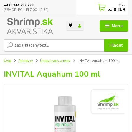
0
ks
+421 944 732 723
za
0 EUR
(ESHOP: PO - PI 7:00-15:30)
Menu
Hľadať
Úvod
Prípravky
Úprava vody a testy
INVITAL Aquahum 100 ml
INVITAL Aquahum 100 ml