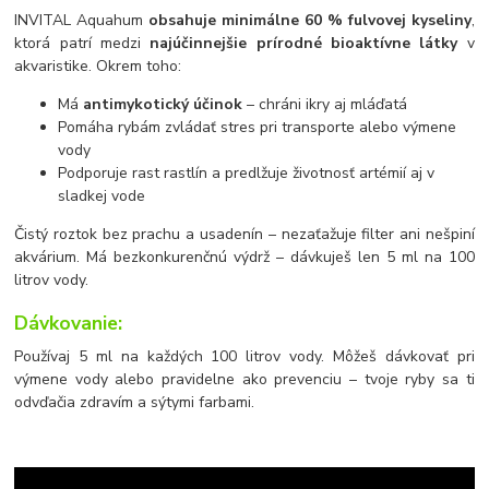
INVITAL Aquahum
obsahuje minimálne 60 % fulvovej kyseliny
,
ktorá patrí medzi
najúčinnejšie prírodné bioaktívne látky
v
akvaristike. Okrem toho:
Má
antimykotický účinok
– chráni ikry aj mláďatá
Pomáha rybám zvládať stres pri transporte alebo výmene
vody
Podporuje rast rastlín a predlžuje životnosť artémií aj v
sladkej vode
Čistý roztok bez prachu a usadenín – nezaťažuje filter ani nešpiní
akvárium. Má bezkonkurenčnú výdrž – dávkuješ len 5 ml na 100
litrov vody.
Dávkovanie:
Používaj 5 ml na každých 100 litrov vody. Môžeš dávkovať pri
výmene vody alebo pravidelne ako prevenciu – tvoje ryby sa ti
odvďačia zdravím a sýtymi farbami.