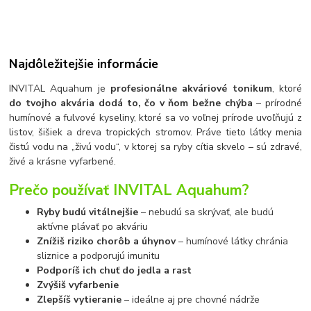
Najdôležitejšie informácie
INVITAL Aquahum je
profesionálne akváriové tonikum
, ktoré
do tvojho akvária dodá to, čo v ňom bežne chýba
– prírodné
humínové a fulvové kyseliny, ktoré sa vo voľnej prírode uvoľňujú z
listov, šišiek a dreva tropických stromov. Práve tieto látky menia
čistú vodu na „živú vodu“, v ktorej sa ryby cítia skvelo – sú zdravé,
živé a krásne vyfarbené.
Prečo používať INVITAL Aquahum?
Ryby budú vitálnejšie
– nebudú sa skrývať, ale budú
aktívne plávať po akváriu
Znížiš riziko chorôb a úhynov
– humínové látky chránia
sliznice a podporujú imunitu
Podporíš ich chuť do jedla a rast
Zvýšiš vyfarbenie
Zlepšíš vytieranie
– ideálne aj pre chovné nádrže