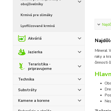
obojživelníky
Krmivá pre slimáky
Najdô
Lyofilizované krmivá
Akváriá
Najdôle
Mineral W
Jazierka
raky a kr
činnosti 
Teraristika -
pripravujeme
Hlavn
Technika
Obs
Dre
Substráty
Pos
Kamene a korene
Nez