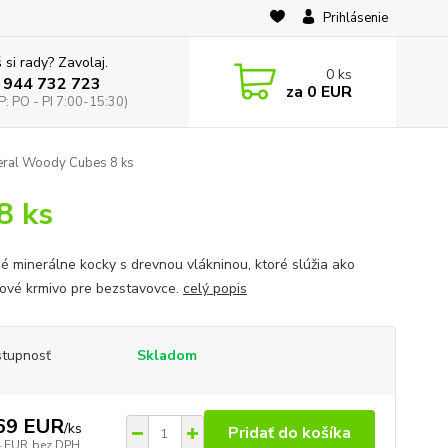
Prihlásenie
 si rady? Zavolaj.
0
ks
 944 732 723
za
0 EUR
: PO - PI 7:00-15:30)
eral Woody Cubes 8 ks
8 ks
né minerálne kocky s drevnou vlákninou, ktoré slúžia ako
ové krmivo pre bezstavovce.
celý popis
tupnosť
Skladom
69 EUR
/
ks
Pridať do košíka
4 EUR
bez DPH