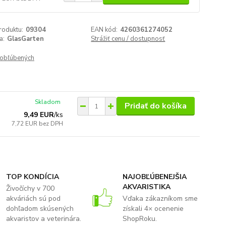
roduktu:
09304
EAN kód:
4260361274052
a:
GlasGarten
Strážiť cenu / dostupnosť
obľúbených
Skladom
Pridať do košíka
9,49 EUR
/
ks
7,72 EUR
bez DPH
TOP KONDÍCIA
NAJOBĽÚBENEJŠIA
AKVARISTIKA
Živočíchy v 700
akváriách sú pod
Vďaka zákazníkom sme
dohľadom skúsených
získali 4× ocenenie
akvaristov a veterinára.
ShopRoku.