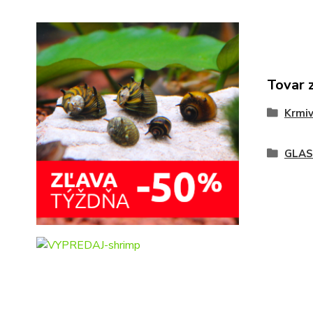
Tovar 
Krmi
GLA