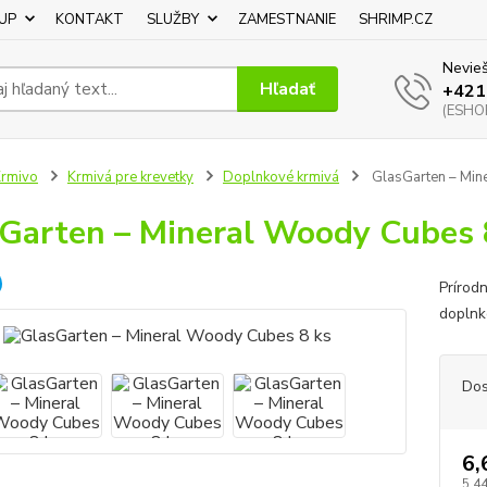
UP
KONTAKT
SLUŽBY
ZAMESTNANIE
SHRIMP.CZ
Nevieš
Hľadať
+421
(ESHOP
rmivo
Krmivá pre krevetky
Doplnkové krmivá
GlasGarten – Min
Garten – Mineral Woody Cubes 
Prírod
doplnk
Dos
6,
5,4