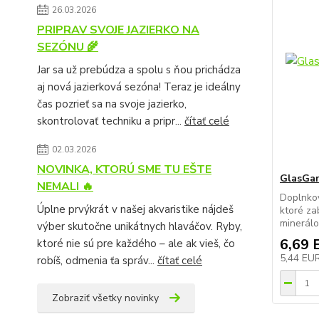
26.03.2026
PRIPRAV SVOJE JAZIERKO NA
SEZÓNU 🌾
Jar sa už prebúdza a spolu s ňou prichádza
aj nová jazierková sezóna! Teraz je ideálny
čas pozrieť sa na svoje jazierko,
skontrolovať techniku a pripr...
čítať celé
02.03.2026
NOVINKA, KTORÚ SME TU EŠTE
GlasGar
NEMALI 🔥
Doplnkov
Úplne prvýkrát v našej akvaristike nájdeš
ktoré za
minerálo
výber skutočne unikátnych hlaváčov. Ryby,
6,69 
ktoré nie sú pre každého – ale ak vieš, čo
5,44 EU
robíš, odmenia ťa správ...
čítať celé
Zobraziť všetky novinky