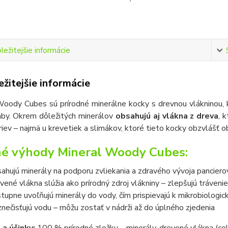
ležitejšie informácie
žitejšie informácie
oody Cubes sú prírodné minerálne kocky s drevnou vlákninou, k
aby. Okrem dôležitých minerálov
obsahujú aj vlákna z dreva
, 
čriev – najmä u krevetiek a slimákov, ktoré tieto kocky obzvlášť o
é výhody Mineral Woody Cubes:
ahujú minerály na podporu zvliekania a zdravého vývoja pancierov
vené vlákna slúžia ako prírodný zdroj vlákniny – zlepšujú trávenie
tupne uvoľňujú minerály do vody, čím prispievajú k mikrobiologick
nečisťujú vodu – môžu zostať v nádrži až do úplného zjedenia