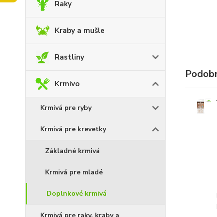
Raky
Kraby a mušle
Rastliny
Podobn
Krmivo
Krmivá pre ryby
Krmivá pre krevetky
Základné krmivá
Krmivá pre mladé
Doplnkové krmivá
Krmivá pre raky, kraby a