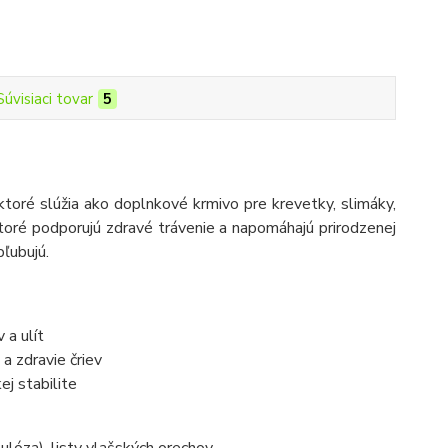
Súvisiaci tovar
5
toré slúžia ako doplnkové krmivo pre krevetky, slimáky,
ktoré podporujú zdravé trávenie a napomáhajú prirodzenej
bľubujú.
 a ulít
 a zdravie čriev
ej stabilite