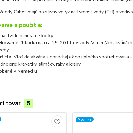
 a účinky:
100 % prírodné zložky – minerály, drevené vlákna (celu
oody Cubes majú pozitívny vplyv na tvrdosť vody (GH) a vodivos
anie a použitie:
ma: tvrdé minerálne kocky
vkovanie:
1 kocka na cca 15–30 litrov vody. V menších akváriách 
reby.
žitie:
Vlož do akvária a ponechaj až do úplného spotrebovania – 
dné pre: krevetky, slimáky, raky a kraby
obené v Nemecku
ci tovar
5
Novinka