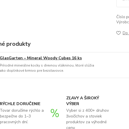
Číslo p
Výrobc
Do 
é produkty
GlasGarten – Mineral Woody Cubes 16 ks
Prírodné minerálne kocky s drevnou vlákninou, ktoré slúžia
ako doplnkové krmivo pre bezstavovce.
ZĽAVY A ŠIROKÝ
RÝCHLE DORUČENIE
VÝBER
Tovar doručíme rýchlo a
Vyber si z 400+ druhov
bezpečne do 1–3
živočíchov a stoviek
pracovných dní.
produktov za výhodné
ceny.