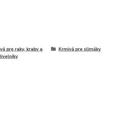
vá pre raky, kraby a
Krmivá pre slimáky
živelníky