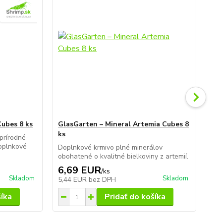
Cubes 8 ks
GlasGarten – Mineral Artemia Cubes 8
Gl
ks
prírodné
Dop
oplnkové
prí
Doplnkové krmivo plné minerálov
vlá
obohatené o kvalitné bielkoviny z artemií.
6,69 EUR
7
/
ks
Skladom
Skladom
5,44 EUR
bez DPH
5,
šíka
Pridať do košíka