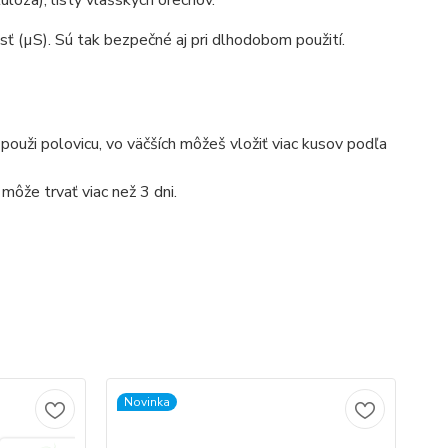
lóza), listy vlašských orechov.
ť (µS). Sú tak bezpečné aj pri dlhodobom použití.
použi polovicu, vo väčších môžeš vložiť viac kusov podľa
môže trvať viac než 3 dni.
Novinka
No