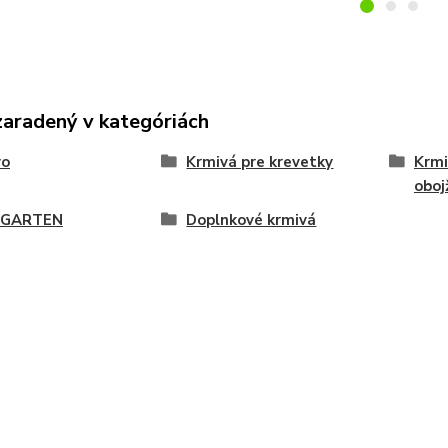
zaradený v kategóriách
vo
Krmivá pre krevetky
Krmi
oboj
SGARTEN
Doplnkové krmivá