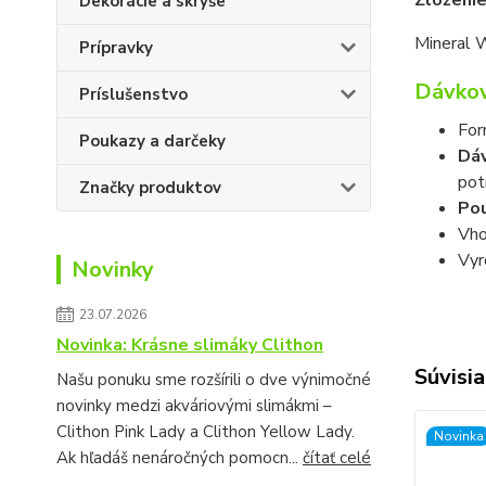
Zloženie
Dekorácie a skrýše
Mineral W
Prípravky
Dávkov
Príslušenstvo
For
Poukazy a darčeky
Dá
pot
Značky produktov
Pou
Vho
Vyr
Novinky
23.07.2026
Novinka: Krásne slimáky Clithon
Súvisia
Našu ponuku sme rozšírili o dve výnimočné
novinky medzi akváriovými slimákmi –
Clithon Pink Lady a Clithon Yellow Lady.
Novinka
Ak hľadáš nenáročných pomocn...
čítať celé