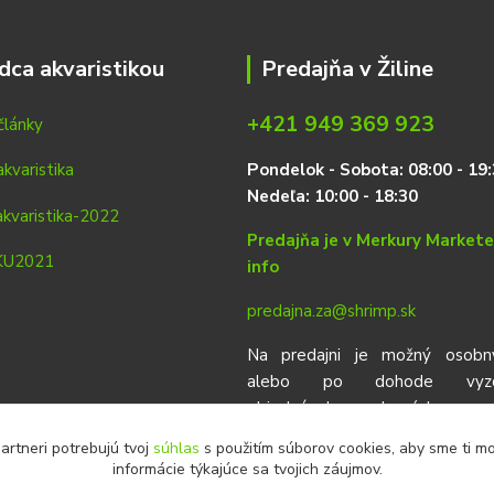
dca akvaristikou
Predajňa v Žiline
+421 949 369 923
články
P
on
delok
- Sobota: 08:00 - 19:
Nedeľa: 10:00 - 18:30
Predajňa je v Merkury Market
info
predajna.za@shrimp.sk
Na predajni je možný osobn
alebo po dohode vyzdv
objednávok urobených vop
eshop.
artneri potrebujú tvoj
súhlas
s použitím súborov cookies, aby sme ti m
informácie týkajúce sa tvojich záujmov.