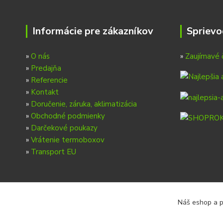
Informácie pre zákazníkov
Sprievo
»
O nás
»
Zaujímavé 
»
Predajňa
»
Referencie
»
Kontakt
»
Doručenie, záruka, aklimatizácia
»
Obchodné podmienky
»
Darčekové poukazy
»
Vrátenie termoboxov
»
Transport EU
Náš eshop a p