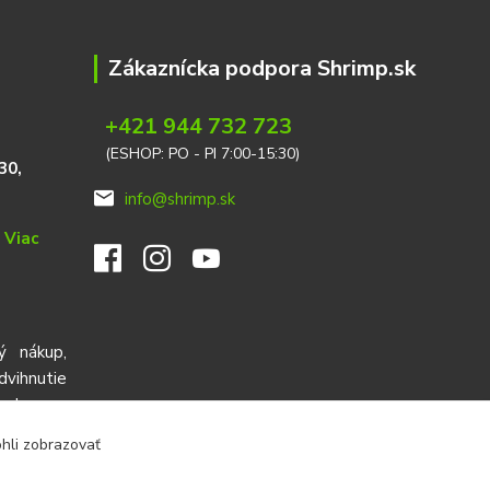
Zákaznícka podpora Shrimp.sk
+421 944 732 723
(ESHOP: PO - PI 7:00-15:30)
30,
info@shrimp.sk
e
Viac
ý nákup,
ihnutie
red cez
ohli zobrazovať