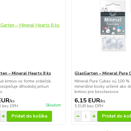
ten – Mineral Hearts 8 ks
GlasGarten – Mineral Pure 
é krmivo vo forme srdiečok,
Mineral Pure Cubes sú 100 % 
bezpečuje dlhodobý prísun
minerálne kocky určené ako d
v.
krmivo pre bezstavovce.
EUR
6,15 EUR
/
ks
/
ks
Skladom
R
bez DPH
5 EUR
bez DPH
Pridať do košíka
Pridať do ko