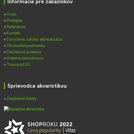
Informácie pre zákazníkov
»
O nás
»
Predajňa
»
Referencie
»
Kontakt
»
Doručenie, záruka, aklimatizácia
»
Obchodné podmienky
»
Darčekové poukazy
»
Vrátenie termoboxov
»
Transport EU
Sprievodca akvaristikou
»
Zaujímavé články