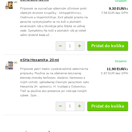
Skladom
Prípravok sa vyznačuje výborným účinkom proti
9,30 EUR
/
ks
všetkým druhom krupičky - Ichtyophthirius,
7,56 EUR
bez DPH
Oodinum a Importichthyo. Exit pôsobí priamo na
parazita vyskytujúceho sa na koži a plutvách
akváriových rýb a likviduje jeho štádiá vo voľnej
vode. Symptómy Na koži a plutvách rýb je vidieť
veľmi drobné biele až...
Pridať do košíka
eSHa Hexamita, 20 ml
Skladom
Prípravok patrí medzi vysokokvalitné veterinárne
11,90 EUR
/
ks
prípravky. Používa sa na ošetrenie takzvanej
9,67 EUR
bez DPH
dierovej choroby terčovcov, skalárov, tlamovcov a
iných cichlíd, spôsobenej črevným parazitom rodu
Hexamita (H. salmonis, H. truttae) a Octomitus.
Tiež sa používa ako prevencia pri nákupe nových
rybiek. Sym...
Pridať do košíka