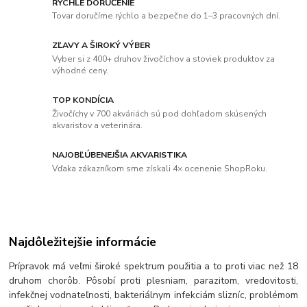
RÝCHLE DORUČENIE
Tovar doručíme rýchlo a bezpečne do 1–3 pracovných dní.
ZĽAVY A ŠIROKÝ VÝBER
Vyber si z 400+ druhov živočíchov a stoviek produktov za
výhodné ceny.
TOP KONDÍCIA
Živočíchy v 700 akváriách sú pod dohľadom skúsených
akvaristov a veterinára.
NAJOBĽÚBENEJŠIA AKVARISTIKA
Vďaka zákazníkom sme získali 4× ocenenie ShopRoku.
Najdôležitejšie informácie
Prípravok má veľmi široké spektrum použitia a to proti viac než 18
druhom chorôb. Pôsobí proti plesniam, parazitom, vredovitosti,
infekčnej vodnateľnosti, bakteriálnym infekciám slizníc, problémom