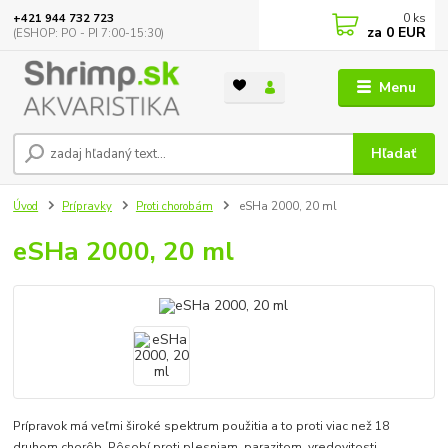
0
ks
+421 944 732 723
za
0 EUR
(ESHOP: PO - PI 7:00-15:30)
Menu
Hľadať
Úvod
Prípravky
Proti chorobám
eSHa 2000, 20 ml
eSHa 2000, 20 ml
Prípravok má veľmi široké spektrum použitia a to proti viac než 18
druhom chorôb. Pôsobí proti plesniam, parazitom, vredovitosti,