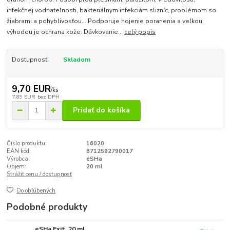
infekčnej vodnateľnosti, bakteriálnym infekciám slizníc, problémom so
žiabrami a pohyblivosťou... Podporuje hojenie poranenia a veľkou
výhodou je ochrana kože. Dávkovanie...
celý popis
Dostupnosť
Skladom
9,70 EUR
/
ks
7,89 EUR
bez DPH
Pridať do košíka
Číslo produktu:
16020
EAN kód:
8712592790017
Výrobca:
eSHa
Objem:
20 ml
Strážiť cenu / dostupnosť
Do obľúbených
Podobné produkty
eSHa Exit, 20 ml