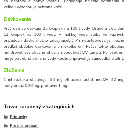
so žiabrami a pohyblivosťou... Podporuje hojenie poranenia a
veľkou výhodou je ochrana kože.
Dávkovanie
Prvý deň sa dávkuje 25 kvapiek na 100 l vody. Druhý a tretí deň
12 kvapiek na 100 l vody. V mäkkej vode alebo vo vážnych
prípadoch dávku možno zdvojnásobiť. Pri neústupnosti je možné
predĺžiť obdobie dávkovania o niekoľko dní. Počas tohto obdobia
nefiltrovať cez aktívne uhlie a nepoužívať UV lampu. Po ošetrení
nie je potrebná výmena vody, keďže prípravok je samoodbúrateľný.
Zloženie
1 ml roztoku obsahuje: 6,3 mg ethacridinlactat, meď2+ 3,2 mg,
metyloranž 0,26 mg, proflavin 1 mg.
Tovar zaradený v kategóriách
Prípravky
Proti chorobám