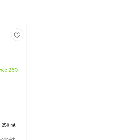
 250 ml
ý
 vodných