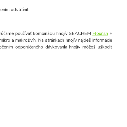
ením odstrániť.
odporúčame používať kombináciu hnojív SEACHEM
Flourish
+
mikro a makroživín. Na stránkach hnojív nájdeš informácie
ekročením odporúčaného dávkovania hnojív môžeš uškodiť