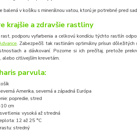
je balená v košíku s minerálnou vatou, ktorú je potrebné pred sad
e krajšie a zdravšie rastliny
í rast, podporu vyfarbenia a celkovú kondíciu týchto rastlín 
 Advance
. Zabezpečíš tak rastlinám optimálny prísun dôležitých 
astnostiach a dávkovaní. Pozorne si ich prečítaj, pretože pr
 alebo citlivejším krevetám.
haris parvula:
košík
Severná Amerika, severná a západná Európa
ie: popredie, stred
–
10 cm
vetlenia: vysoká až stredná
eplota: 12 až 25 °C
rastu: stredný