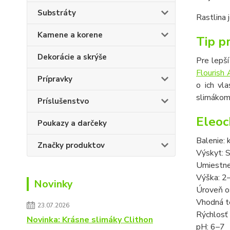
Substráty
Rastlina 
Kamene a korene
Tip pr
Dekorácie a skrýše
Pre lepš
Flourish
Prípravky
o ich vl
slimákom,
Príslušenstvo
Eleoc
Poukazy a darčeky
Balenie: 
Značky produktov
Výskyt: 
Umiestnen
Výška: 2
Novinky
Úroveň os
Vhodná t
23.07.2026
Rýchlosť 
Novinka: Krásne slimáky Clithon
pH: 6
–
7