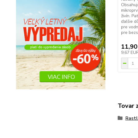
Obsahuje
mikroprv
živín. Pa
ďalšie d
pre vodn
pre bezs
11,90
9,67 EU
Tovar 
Rastl