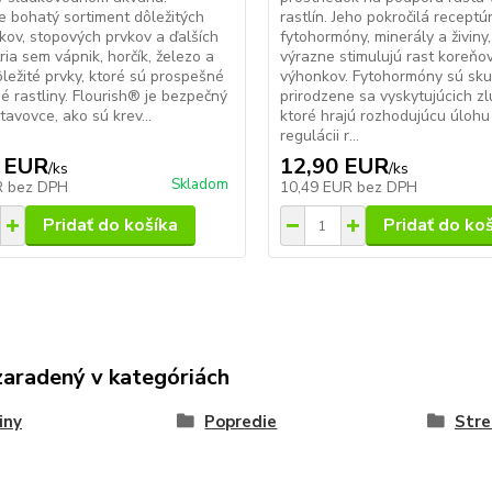
 bohatý sortiment dôležitých
rastlín. Jeho pokročilá receptúr
kov, stopových prvkov a ďalších
fytohormóny, minerály a živiny,
tria sem vápnik, horčík, železo a
výrazne stimulujú rast koreňo
ôležité prvky, ktoré sú prospešné
výhonkov. Fytohormóny sú sk
é rastliny. Flourish® je bezpečný
prirodzene sa vyskytujúcich zl
tavovce, ako sú krev...
ktoré hrajú rozhodujúcu úlohu 
regulácii r...
 EUR
12,90 EUR
/
ks
/
ks
Skladom
R
bez DPH
10,49 EUR
bez DPH
Pridať do košíka
Pridať do ko
zaradený v kategóriách
iny
Popredie
Str