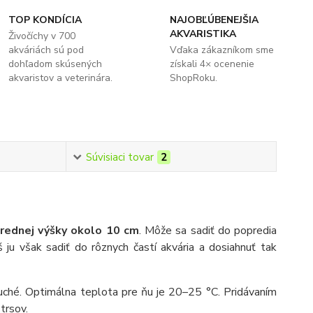
TOP KONDÍCIA
NAJOBĽÚBENEJŠIA
AKVARISTIKA
Živočíchy v 700
akváriách sú pod
Vďaka zákazníkom sme
dohľadom skúsených
získali 4× ocenenie
akvaristov a veterinára.
ShopRoku.
Súvisiaci tovar
2
rednej výšky okolo 10 cm
. Môže sa sadiť do popredia
 ju však sadiť do rôznych častí akvária a dosiahnuť tak
uché. Optimálna teplota pre ňu je 20
–
25 °C. Pridávaním
trsov.