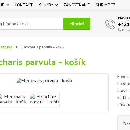
UP
KONTAKT
SLUŽBY
ZAMESTNANIE
SHRIMP.CZ
Nevieš
Hľadať
+421
(ESHOP
astliny
Eleocharis parvula - košík
charis parvula - košík
Eleoch
do str
pravid
sadiť 
efekt o
Dos