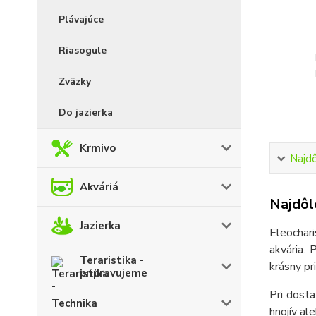
Plávajúce
Riasogule
Zväzky
Do jazierka
Krmivo
Najdô
Akváriá
Najdôle
Jazierka
Eleochari
akvária. 
Teraristika -
krásny pr
pripravujeme
Pri dost
Technika
hnojív al