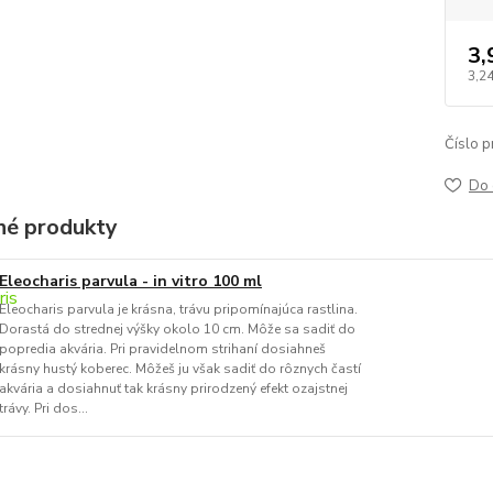
3,
3,2
Číslo p
Do 
é produkty
Eleocharis parvula - in vitro 100 ml
Eleocharis parvula je krásna, trávu pripomínajúca rastlina.
Dorastá do strednej výšky okolo 10 cm. Môže sa sadiť do
popredia akvária. Pri pravidelnom strihaní dosiahneš
krásny hustý koberec. Môžeš ju však sadiť do rôznych častí
akvária a dosiahnuť tak krásny prirodzený efekt ozajstnej
trávy. Pri dos...