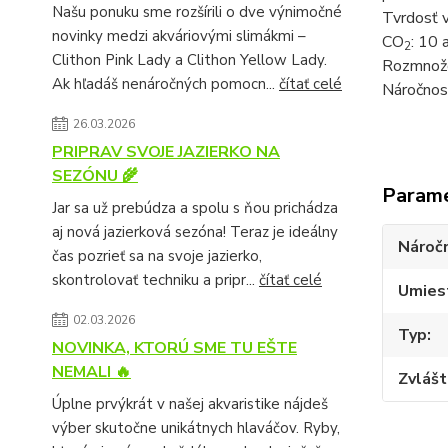
Našu ponuku sme rozšírili o dve výnimočné
Tvrdosť 
novinky medzi akváriovými slimákmi –
CO
: 10 
2
Clithon Pink Lady a Clithon Yellow Lady.
Rozmnožo
Ak hľadáš nenáročných pomocn...
čítať celé
Náročnos
26.03.2026
PRIPRAV SVOJE JAZIERKO NA
SEZÓNU 🌾
Param
Jar sa už prebúdza a spolu s ňou prichádza
aj nová jazierková sezóna! Teraz je ideálny
Nároč
čas pozrieť sa na svoje jazierko,
skontrolovať techniku a pripr...
čítať celé
Umies
02.03.2026
Typ
NOVINKA, KTORÚ SME TU EŠTE
NEMALI 🔥
Zvlášt
Úplne prvýkrát v našej akvaristike nájdeš
výber skutočne unikátnych hlaváčov. Ryby,