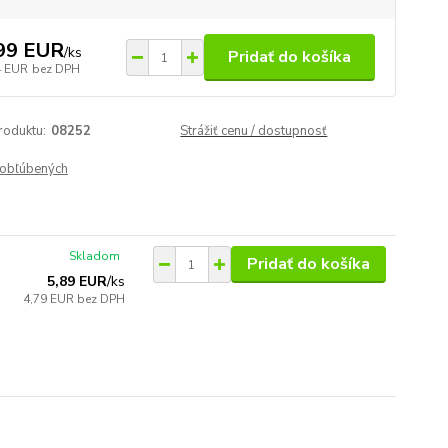
99 EUR
/
ks
Pridať do košíka
4 EUR
bez DPH
roduktu:
08252
Strážiť cenu / dostupnosť
obľúbených
Skladom
Pridať do košíka
5,89 EUR
/
ks
4,79 EUR
bez DPH