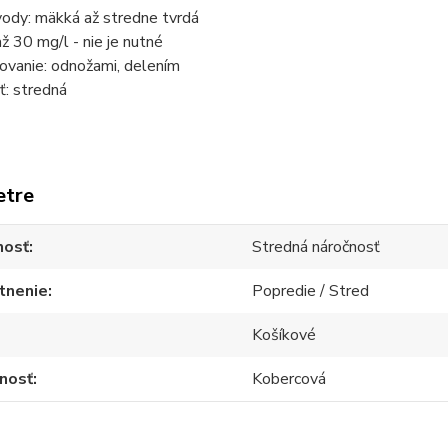
vody: mäkká až stredne tvrdá
až 30 mg/l - nie je nutné
vanie: odnožami, delením
ť: stredná
etre
nosť
Stredná náročnosť
tnenie
Popredie / Stred
Košíkové
nosť
Kobercová