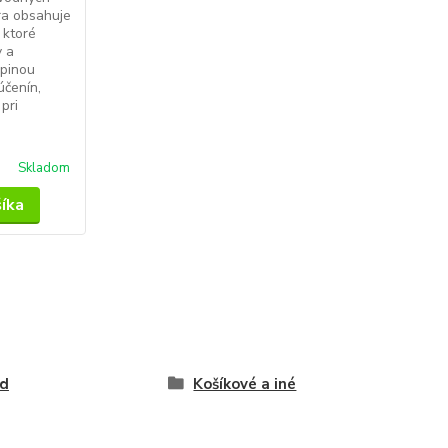
a ​​obsahuje
 ktoré
v a
upinou
účenín,
pri
Skladom
šíka
ed
Košíkové a iné