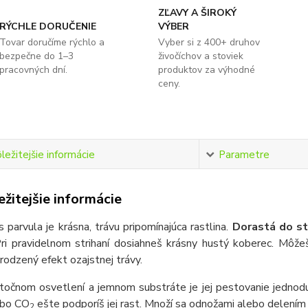
ZĽAVY A ŠIROKÝ
RÝCHLE DORUČENIE
VÝBER
Tovar doručíme rýchlo a
Vyber si z 400+ druhov
bezpečne do 1–3
živočíchov a stoviek
pracovných dní.
produktov za výhodné
ceny.
ležitejšie informácie
Parametre
žitejšie informácie
s parvula je krásna, trávu pripomínajúca rastlina.
Dorastá do st
Pri pravidelnom strihaní dosiahneš krásny hustý koberec. Môžeš
irodzený efekt ozajstnej trávy.
atočnom osvetlení a jemnom substráte je jej pestovanie jednod
ebo CO
ešte podporíš jej rast. Množí sa odnožami alebo delením 
2