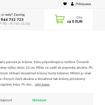
Prihlásenie
 si rady? Zavolaj.
0
ks
 944 732 723
za
0 EUR
: PO - PI 7:00-15:30)
aris parvula je krásna, trávu pripomínajúca rastlina. Dorastá
ednej výšky okolo 10 cm. Môže sa sadiť do popredia akvária. Pri
elnom strihaní dosiahneš krásny hustý koberec. Môžeš ju však
do rôznych častí akvária a dosiahnuť tak krásny prirodzený
zajstnej trávy. Pri dos...
celý popis
tupnosť
Skladom