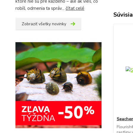
ktoré nie sú pre každého – ale ak vieš, čo
robíš, odmenia ťa správ...
čítať celé
Súvisia
Zobraziť všetky novinky
Seachem
Flourish
rastliny