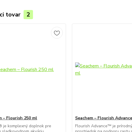
ci tovar
2
 – Flourish 250 ml
Seachem – Flourish Advance
® je komplexný doplnok pre
Flourish Advance™ je prírodn
 v sladkovodnom akváriu.
prostriedok na podporu rastu