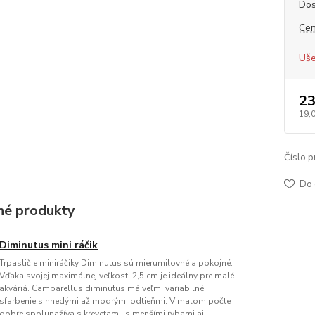
Dos
Cen
Uše
23
19,
Číslo p
Do 
é produkty
Diminutus mini ráčik
Trpasličie miniráčiky Diminutus sú mierumilovné a pokojné.
Vďaka svojej maximálnej veľkosti 2,5 cm je ideálny pre malé
akváriá. Cambarellus diminutus má veľmi variabilné
sfarbenie s hnedými až modrými odtieňmi. V malom počte
dobre spolunažíva s krevetami, s menšími rybami aj