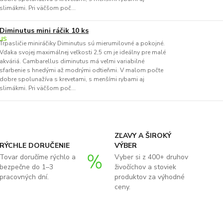
slimákmi. Pri väčšom poč...
Diminutus mini ráčik 10 ks
Trpasličie miniráčiky Diminutus sú mierumilovné a pokojné.
Vďaka svojej maximálnej veľkosti 2,5 cm je ideálny pre malé
akváriá. Cambarellus diminutus má veľmi variabilné
sfarbenie s hnedými až modrými odtieňmi. V malom počte
dobre spolunažíva s krevetami, s menšími rybami aj
slimákmi. Pri väčšom poč...
ZĽAVY A ŠIROKÝ
RÝCHLE DORUČENIE
VÝBER
Tovar doručíme rýchlo a
Vyber si z 400+ druhov
bezpečne do 1–3
živočíchov a stoviek
pracovných dní.
produktov za výhodné
ceny.