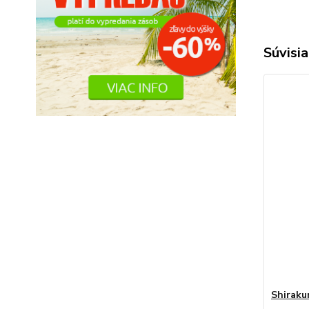
Súvisia
Shiraku