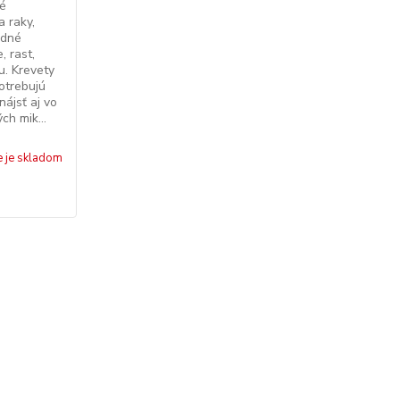
né
a raky,
odné
, rast,
u. Krevety
otrebujú
nájsť aj vo
ch mik...
e je skladom