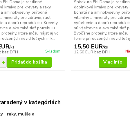
a Ebi Dama je rastlinné
Shirakura Ebi Dama je rastlin
é krmivo pre krevety a raky,
doplnkové krmivo pre krevety 
a aminokyseliny, prírodné
bohaté na aminokyseliny, prír
a minerály pre zdravie, rast,
vitamíny a minerály pre zdravie
ie a dobrú reprodukciu. Krevety
vyfarbenie a dobrú reprodukci
avce a ako také tiež potrebujú
sú všežravce a ako také tiež p
e proteíny, ktoré môžu nájsť aj vo
živočíšne proteíny, ktoré môžu 
irodzených neviditeľných mik...
forme prirodzených neviditeľný
EUR
15,50 EUR
/
ks
/
ks
Skladom
Ni
R
bez DPH
12,60 EUR
bez DPH
Pridať do košíka
Viac info
zaradený v kategóriách
ky - raky, mušle a