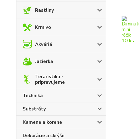
Rastliny
Krmivo
Akváriá
Jazierka
Teraristika -
pripravujeme
Technika
Substráty
Kamene a korene
Dekorácie a skrýše