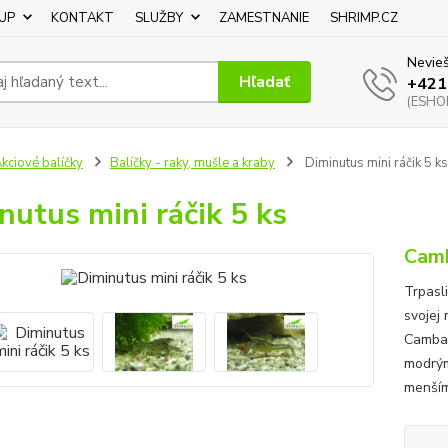
UP
KONTAKT
SLUŽBY
ZAMESTNANIE
SHRIMP.CZ
Nevieš
Hľadať
+421
(ESHOP
kciové balíčky
Balíčky - raky, mušle a kraby
Diminutus mini ráčik 5 ks
nutus mini ráčik 5 ks
Camb
Trpasl
svojej 
Cambar
modrým
menšími