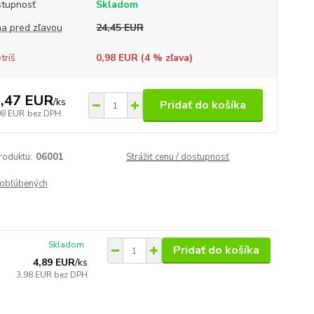
tupnosť
Skladom
a pred zľavou
24,45 EUR
tríš
0,98 EUR (
4
% zľava)
,47 EUR
/
ks
Pridať do košíka
08 EUR
bez DPH
roduktu:
06001
Strážiť cenu / dostupnosť
obľúbených
Skladom
Pridať do košíka
4,89 EUR
/
ks
3,98 EUR
bez DPH