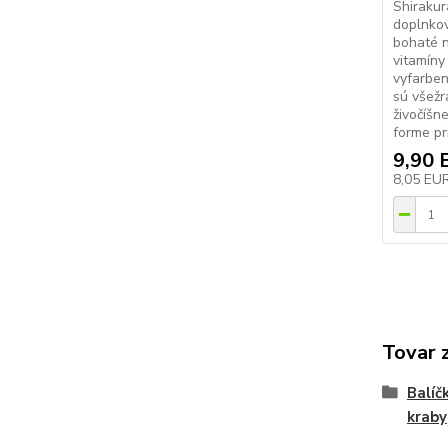
Shirakur
doplnkov
bohaté n
vitamíny 
vyfarben
sú všežr
živočíšn
forme pr
9,90 
8,05 EU
Tovar 
Balíč
kraby