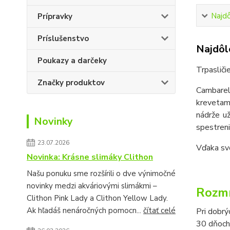
Najdô
Prípravky
Príslušenstvo
Najdôle
Poukazy a darčeky
Trpasliči
Značky produktov
Cambarel
krevetami
nádrže už
Novinky
spestreni
23.07.2026
Vďaka svo
Novinka: Krásne slimáky Clithon
Našu ponuku sme rozšírili o dve výnimočné
novinky medzi akváriovými slimákmi –
Rozm
Clithon Pink Lady a Clithon Yellow Lady.
Ak hľadáš nenáročných pomocn...
čítať celé
Pri dobr
30 dňoch 