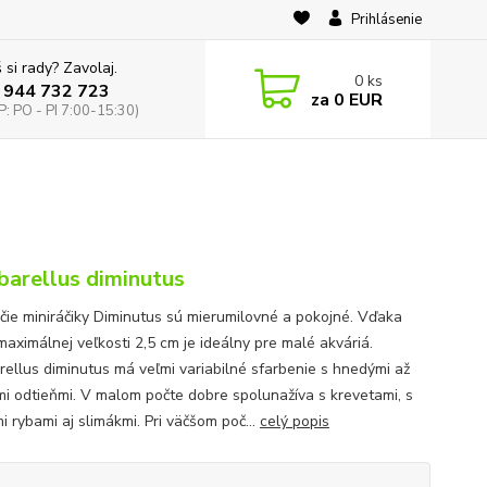
Prihlásenie
 si rady? Zavolaj.
0
ks
 944 732 723
za
0 EUR
: PO - PI 7:00-15:30)
arellus diminutus
ičie miniráčiky Diminutus sú mierumilovné a pokojné. Vďaka
maximálnej veľkosti 2,5 cm je ideálny pre malé akváriá.
ellus diminutus má veľmi variabilné sfarbenie s hnedými až
i odtieňmi. V malom počte dobre spolunažíva s krevetami, s
 rybami aj slimákmi. Pri väčšom poč...
celý popis