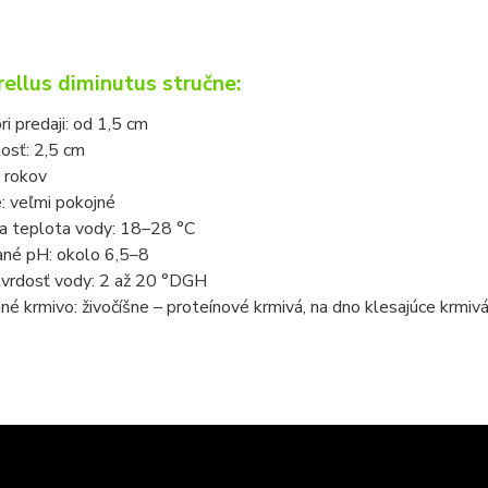
ellus diminutus stručne:
ri predaji: od 1,5 cm
osť: 2,5 cm
 rokov
: veľmi pokojné
a teplota vody: 18
–
28 °C
né pH: okolo 6,5
–
8
tvrdosť vody: 2 až 20 °DGH
é krmivo: živočíšne – proteínové krmivá, na dno klesajúce krmivá 