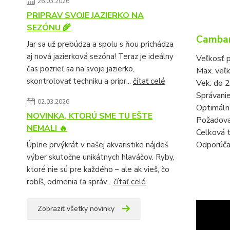
26.03.2026
PRIPRAV SVOJE JAZIERKO NA
SEZÓNU 🌾
Cambar
Jar sa už prebúdza a spolu s ňou prichádza
aj nová jazierková sezóna! Teraz je ideálny
Veľkosť p
čas pozrieť sa na svoje jazierko,
Max. veľk
skontrolovať techniku a pripr...
čítať celé
Vek: do 2
Správanie
02.03.2026
Optimáln
NOVINKA, KTORÚ SME TU EŠTE
Požadova
NEMALI 🔥
Celková 
Odporúčan
Úplne prvýkrát v našej akvaristike nájdeš
výber skutočne unikátnych hlaváčov. Ryby,
ktoré nie sú pre každého – ale ak vieš, čo
robíš, odmenia ťa správ...
čítať celé
Zobraziť všetky novinky