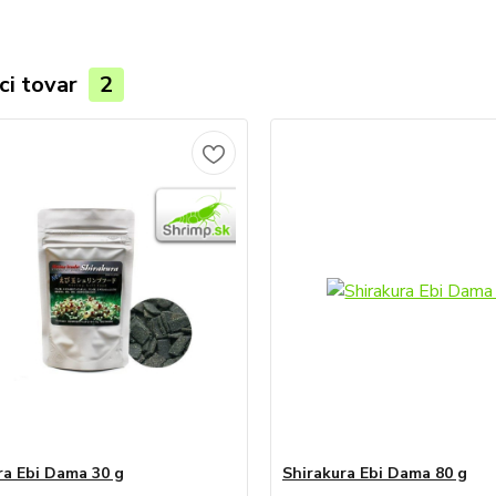
ci tovar
2
ra Ebi Dama 30 g
Shirakura Ebi Dama 80 g