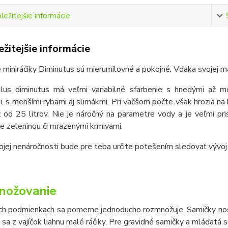
ležitejšie informácie
žitejšie informácie
e miniráčiky Diminutus sú mierumilovné a pokojné. Vďaka svojej ma
lus diminutus má veľmi variabilné sfarbenie s hnedými až 
, s menšími rybami aj slimákmi. Pri väčšom počte však hrozia na
 od 25 litrov. Nie je náročný na parametre vody a je veľmi pr
e zeleninou či mrazenými krmivami.
jej nenáročnosti bude pre teba určite potešením sledovať vývo
nožovanie
ých podmienkach sa pomerne jednoducho rozmnožuje. Samičky nosi
sa z vajíčok liahnu malé ráčiky. Pre gravidné samičky a mláďatá sú