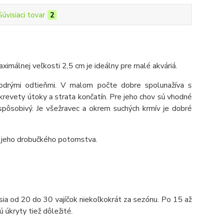
Súvisiaci tovar
2
ximálnej veľkosti 2,5 cm je ideálny pre malé akváriá.
modrými odtieňmi. V malom počte dobre spolunažíva s
 krevety útoky a strata končatín. Pre jeho chov sú vhodné
ispôsobivý. Je všežravec a okrem suchých krmív je dobré
j jeho drobučkého potomstva.
a od 20 do 30 vajíčok niekoľkokrát za sezónu. Po 15 až
 úkryty tiež dôležité.