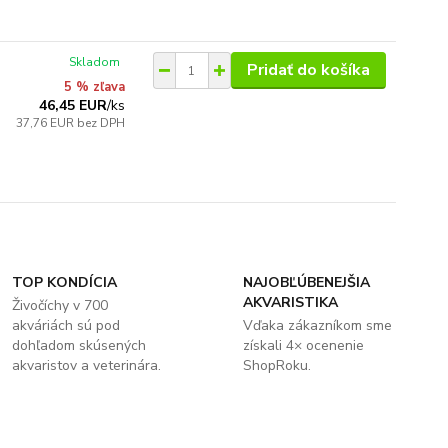
Skladom
Pridať do košíka
5 % zľava
46,45 EUR
/
ks
37,76 EUR
bez DPH
TOP KONDÍCIA
NAJOBĽÚBENEJŠIA
AKVARISTIKA
Živočíchy v 700
akváriách sú pod
Vďaka zákazníkom sme
dohľadom skúsených
získali 4× ocenenie
akvaristov a veterinára.
ShopRoku.