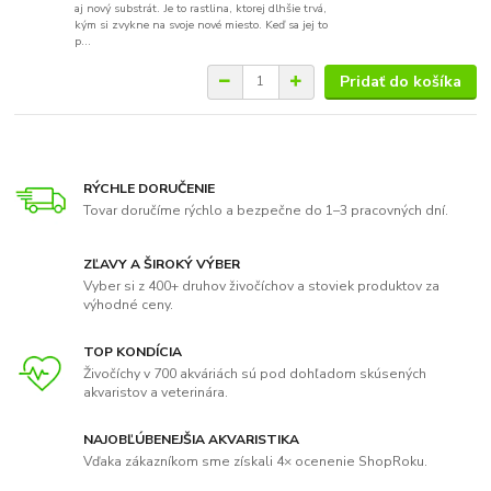
aj nový substrát. Je to rastlina, ktorej dlhšie trvá,
kým si zvykne na svoje nové miesto. Keď sa jej to
p...
Pridať do košíka
RÝCHLE DORUČENIE
Tovar doručíme rýchlo a bezpečne do 1–3 pracovných dní.
ZĽAVY A ŠIROKÝ VÝBER
Vyber si z 400+ druhov živočíchov a stoviek produktov za
výhodné ceny.
TOP KONDÍCIA
Živočíchy v 700 akváriách sú pod dohľadom skúsených
akvaristov a veterinára.
NAJOBĽÚBENEJŠIA AKVARISTIKA
Vďaka zákazníkom sme získali 4× ocenenie ShopRoku.