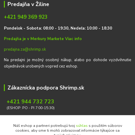
Predajňa v Žiline
+421 949 369 923
P
on
delok
- Sobota: 08:00 - 19:30, Nedeľa: 10:00 - 18:30
Predajňa je v Merkury Markete
Viac info
predajna.za@shrimp.sk
Na predajni je možný osobný nákup, alebo po dohode vyzdvihnutie
objednávok urobených vopred cez eshop.
Zákaznícka podpora Shrimp.sk
+421 944 732 723
(ESHOP: PO - PI 7:00-15:30)
info@shrimp.sk
Náš eshop a partneri potrebujú tvoj
súhlas
s použitím súborov
cookies, aby sme ti mohli zobrazovať informácie týkajúce sa