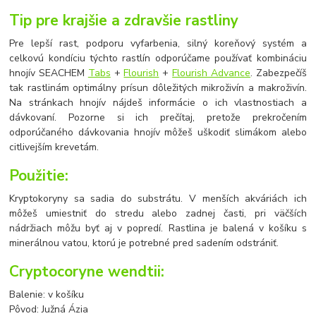
Tip pre krajšie a zdravšie rastliny
Pre lepší rast, podporu vyfarbenia, silný koreňový systém a
celkovú kondíciu týchto rastlín odporúčame používať kombináciu
hnojív SEACHEM
Tabs
+
Flourish
+
Flourish Advance
. Zabezpečíš
tak rastlinám optimálny prísun dôležitých mikroživín a makroživín.
Na stránkach hnojív nájdeš informácie o ich vlastnostiach a
dávkovaní. Pozorne si ich prečítaj, pretože prekročením
odporúčaného dávkovania hnojív môžeš uškodiť slimákom alebo
citlivejším krevetám.
Použitie:
Kryptokoryny sa sadia do substrátu. V menších akváriách ich
môžeš umiestniť do stredu alebo zadnej časti, pri väčších
nádržiach môžu byť aj v popredí. Rastlina je balená v košíku s
minerálnou vatou, ktorú je potrebné pred sadením odstrániť.
Cryptocoryne wendtii:
Balenie: v košíku
Pôvod: Južná Ázia