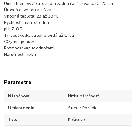
Umiestnenie/výška: stred a zadná časť akvária/10
–
20 cm
Úroveň osvetlenia: nízka
Vhodná teplota: 23 až 28 °C
Rýchlosť rastu: stredná
pH: 7
–
8,5
Tvrdosť vody: stredne tvrdá až tvrdá
CO
: nie je nutné
2
Rozmnožovanie: odnožami
Náročnosť: nízka
Parametre
Náročnosť
Nízka náročnosť
Umiestnenie
Stred / Pozadie
Typ
Košíkové