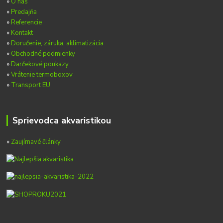
»
O nás
»
Predajňa
»
Referencie
»
Kontakt
»
Doručenie, záruka, aklimatizácia
»
Obchodné podmienky
»
Darčekové poukazy
»
Vrátenie termoboxov
»
Transport EU
Sprievodca akvaristikou
»
Zaujímavé články