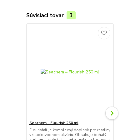
Súvisiaci tovar
3
Seachem – Flourish 250 ml
Seachem – F
Flourish® je komplexný doplnok pre rastliny
Flourish Adv
v sladkovodnom akváriu. Obsahuje bohatý
na podporu r
sortiment dôležitých mikroprvkov, stopových
pokročilá re