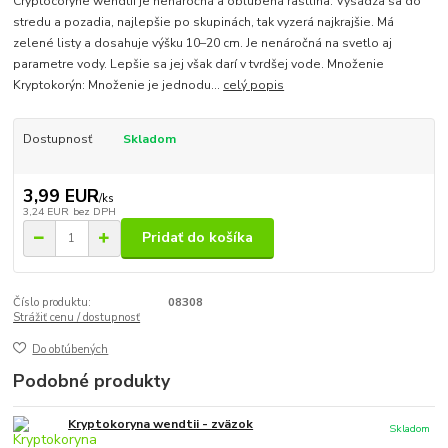
Cryptocoryne wendtii je nenáročná a obľúbená rastlina. Vysádza sa do
stredu a pozadia, najlepšie po skupinách, tak vyzerá najkrajšie. Má
zelené listy a dosahuje výšku 10–20 cm. Je nenáročná na svetlo aj
parametre vody. Lepšie sa jej však darí v tvrdšej vode. Množenie
Kryptokorýn: Množenie je jednodu...
celý popis
Dostupnosť
Skladom
3,99 EUR
/
ks
3,24 EUR
bez DPH
Pridať do košíka
Číslo produktu:
08308
Strážiť cenu / dostupnosť
Do obľúbených
Podobné produkty
Kryptokoryna wendtii - zväzok
Skladom