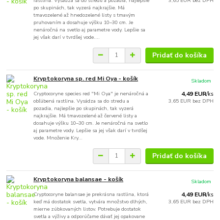
rastlina. Vysádza sa do stredu a pozadia, najlepšie
3,65 EUR
bez DPH
po skupinách, tak vyzerá najkrajšie. Má
tmavozelené až hnedozelené listy s tmavým
pruhovaním a dosahuje výšku 10–30 cm. Je
nenáročná na svetlo aj parametre vody. Lepšie sa
jej však darí v tvrdšej vode....
Pridať do košíka
Kryptokoryna sp. red Mi Oya - košík
Skladom
Cryptocoryne species red "Mi Oya" je nenáročná a
4,49 EUR
/
ks
obľúbená rastlina. Vysádza sa do stredu a
3,65 EUR
bez DPH
pozadia, najlepšie po skupinách, tak vyzerá
najkrajšie. Má tmavozelené až červené listy a
dosahuje výšku 10–30 cm. Je nenáročná na svetlo
aj parametre vody. Lepšie sa jej však darí v tvrdšej
vode. Množenie Kry...
Pridať do košíka
Kryptokoryna balansae - košík
Skladom
Cryptocoryne balansae je prekrásna rastlina, ktorá
4,49 EUR
/
ks
keď má dostatok svetla, vytvára množstvo dlhých,
3,65 EUR
bez DPH
mierne zúbkovaných listov. Potrebuje dostatok
svetla a výživy a odporúčame dávať jej opakovane