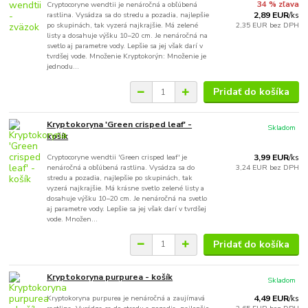
Cryptocoryne wendtii je nenáročná a obľúbená
34 % zľava
rastlina. Vysádza sa do stredu a pozadia, najlepšie
2,89 EUR
/
ks
po skupinách, tak vyzerá najkrajšie. Má zelené
2,35 EUR
bez DPH
listy a dosahuje výšku 10–20 cm. Je nenáročná na
svetlo aj parametre vody. Lepšie sa jej však darí v
tvrdšej vode. Množenie Kryptokorýn: Množenie je
jednodu...
Pridať do košíka
Kryptokoryna 'Green crisped leaf' -
Skladom
košík
Cryptocoryne wendtii 'Green crisped leaf' je
3,99 EUR
/
ks
nenáročná a obľúbená rastlina. Vysádza sa do
3,24 EUR
bez DPH
stredu a pozadia, najlepšie po skupinách, tak
vyzerá najkrajšie. Má krásne svetlo zelené listy a
dosahuje výšku 10–20 cm. Je nenáročná na svetlo
aj parametre vody. Lepšie sa jej však darí v tvrdšej
vode. Množen...
Pridať do košíka
Kryptokoryna purpurea - košík
Skladom
Kryptokoryna purpurea je nenáročná a zaujímavá
4,49 EUR
/
ks