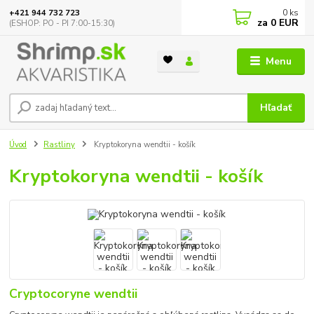
0
ks
+421 944 732 723
za
0 EUR
(ESHOP: PO - PI 7:00-15:30)
Menu
Hľadať
Úvod
Rastliny
Kryptokoryna wendtii - košík
Kryptokoryna wendtii - košík
Cryptocoryne wendtii