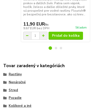
prvkov a ďalších živín. Patria sem vápnik,
minerály a ži
horčík, železo a ďalšie dôležité prvky, ktoré
koreňov a v
sú prospešné pre vodné rastliny. Flourish®
skupinou pri
je bezpečný pre bezstavovce, ako sú krev...
zlúčenín, kto
regulácii r...
11,90 EUR
12,90 E
/
ks
Skladom
9,67 EUR
bez DPH
10,49 EUR
b
Pridať do košíka
Tovar zaradený v kategóriách
Rastliny
Nenáročné
Stred
Pozadie
Košíkové a iné