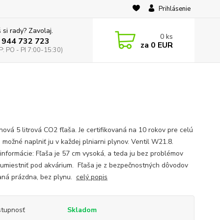
Prihlásenie
 si rady? Zavolaj.
0
ks
 944 732 723
za
0 EUR
: PO - PI 7:00-15:30)
nová 5 litrová CO2 fľaša. Je certifikovaná na 10 rokov pre celú
 možné naplniť ju v každej plniarni plynov. Ventil W21.8.
e informácie: Fľaša je 57 cm vysoká, a teda ju bez problémov
umiestniť pod akvárium. Fľaša je z bezpečnostných dôvodov
ná prázdna, bez plynu.
celý popis
tupnosť
Skladom