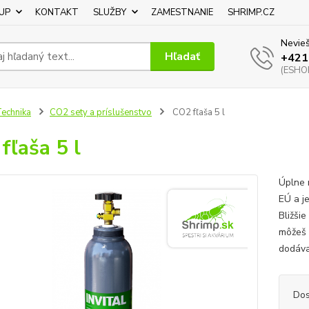
UP
KONTAKT
SLUŽBY
ZAMESTNANIE
SHRIMP.CZ
Nevieš
Hľadať
+421
(ESHOP
echnika
CO2 sety a príslušenstvo
CO2 fľaša 5 l
fľaša 5 l
Úplne 
EÚ a je
Bližši
môžeš 
dodáva
Dos