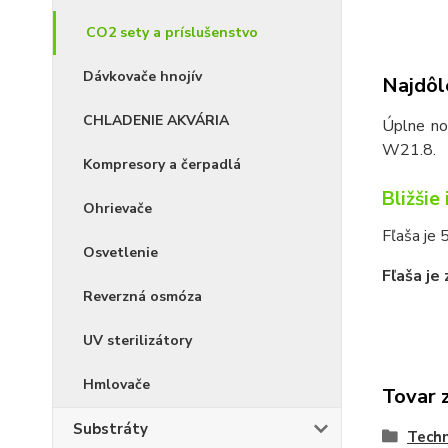
CO2 sety a príslušenstvo
Dávkovače hnojív
Najdôle
CHLADENIE AKVÁRIA
Úplne nov
W21.8.
Kompresory a čerpadlá
Bližšie
Ohrievače
Fľaša je 
Osvetlenie
Fľaša je
Reverzná osmóza
UV sterilizátory
Hmlovače
Tovar 
Substráty
Techn