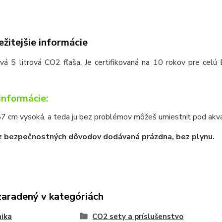
žitejšie informácie
á 5 litrová CO2 fľaša. Je certifikovaná na 10 rokov pre celú E
 informácie:
57 cm vysoká, a teda ju bez problémov môžeš umiestniť pod akv
 z bezpečnostných dôvodov dodávaná prázdna, bez plynu.
zaradený v kategóriách
ika
CO2 sety a príslušenstvo