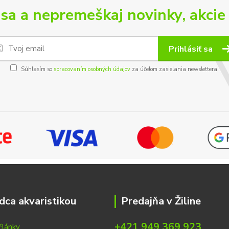
 sa a nepremeškaj novinky, akcie 
Prihlásiť sa
Súhlasím so
spracovaním osobných údajov
za účelom zasielania newslettera.
dca akvaristikou
Predajňa v Žiline
+421 949 369 923
články