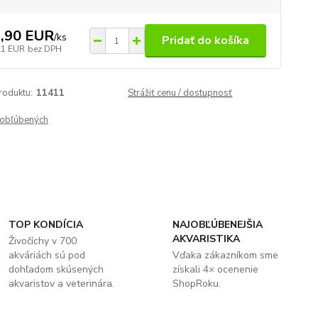
,90 EUR
/
ks
Pridať do košíka
21 EUR
bez DPH
roduktu:
11411
Strážiť cenu / dostupnosť
obľúbených
TOP KONDÍCIA
NAJOBĽÚBENEJŠIA
AKVARISTIKA
Živočíchy v 700
akváriách sú pod
Vďaka zákazníkom sme
dohľadom skúsených
získali 4× ocenenie
akvaristov a veterinára.
ShopRoku.