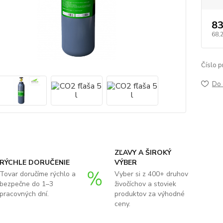
83
68,
Číslo p
Do 
ZĽAVY A ŠIROKÝ
RÝCHLE DORUČENIE
VÝBER
Tovar doručíme rýchlo a
Vyber si z 400+ druhov
bezpečne do 1–3
živočíchov a stoviek
pracovných dní.
produktov za výhodné
ceny.