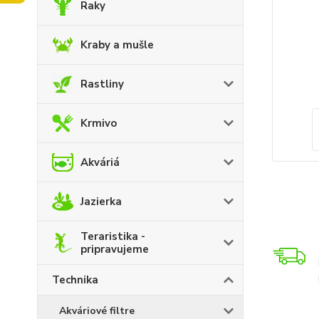
Raky
Kraby a mušle
Rastliny
Krmivo
Akváriá
Jazierka
Teraristika -
pripravujeme
Technika
Akváriové filtre