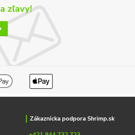
a zľavy!
Zákaznícka podpora Shrimp.sk
+421 944 732 723