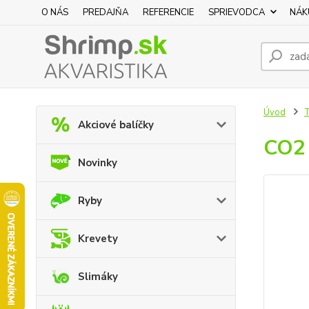
O NÁS
PREDAJŇA
REFERENCIE
SPRIEVODCA
NÁK
Úvod
T
Akciové balíčky
CO2 
Novinky
Ryby
Krevety
Slimáky