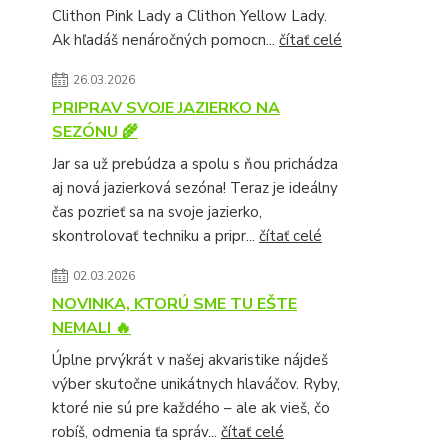
Clithon Pink Lady a Clithon Yellow Lady.
Ak hľadáš nenáročných pomocn...
čítať celé
26.03.2026
PRIPRAV SVOJE JAZIERKO NA
SEZÓNU 🌾
Jar sa už prebúdza a spolu s ňou prichádza
aj nová jazierková sezóna! Teraz je ideálny
čas pozrieť sa na svoje jazierko,
skontrolovať techniku a pripr...
čítať celé
02.03.2026
NOVINKA, KTORÚ SME TU EŠTE
NEMALI 🔥
Úplne prvýkrát v našej akvaristike nájdeš
výber skutočne unikátnych hlaváčov. Ryby,
ktoré nie sú pre každého – ale ak vieš, čo
robíš, odmenia ťa správ...
čítať celé