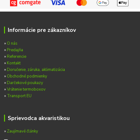
Informácie pre zákazníkov
»
O nás
»
Predajňa
»
Referencie
»
Kontakt
»
Doručenie, záruka, aklimatizácia
»
Obchodné podmienky
»
Darčekové poukazy
»
Vrátenie termoboxov
»
Transport EU
Sprievodca akvaristikou
»
Zaujímavé články