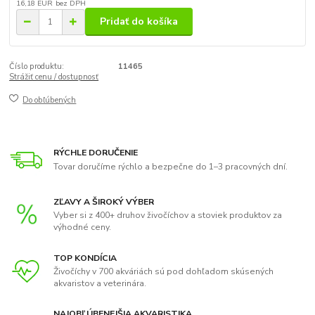
16,18 EUR
bez DPH
Pridať do košíka
Číslo produktu:
11465
Strážiť cenu / dostupnosť
Do obľúbených
RÝCHLE DORUČENIE
Tovar doručíme rýchlo a bezpečne do 1–3 pracovných dní.
ZĽAVY A ŠIROKÝ VÝBER
Vyber si z 400+ druhov živočíchov a stoviek produktov za
výhodné ceny.
TOP KONDÍCIA
Živočíchy v 700 akváriách sú pod dohľadom skúsených
akvaristov a veterinára.
NAJOBĽÚBENEJŠIA AKVARISTIKA