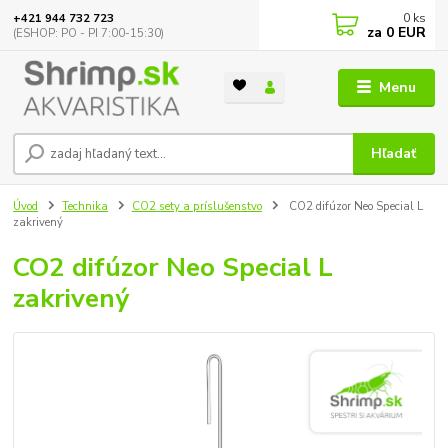
0
ks
+421 944 732 723
za
0 EUR
(ESHOP: PO - PI 7:00-15:30)
Menu
Hľadať
Úvod
Technika
CO2 sety a príslušenstvo
CO2 difúzor Neo Special L
zakrivený
CO2 difúzor Neo Special L
zakrivený