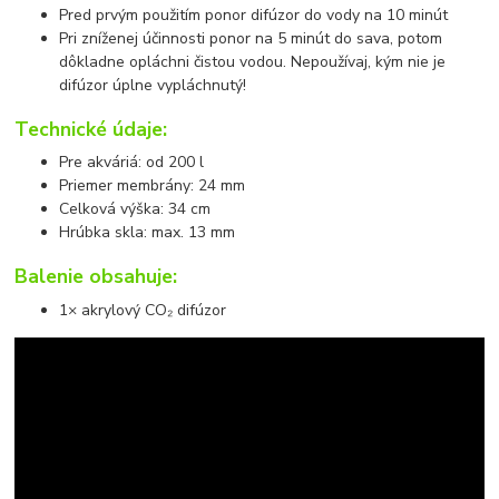
Pred prvým použitím ponor difúzor do vody na 10 minút
Pri zníženej účinnosti ponor na 5 minút do sava, potom
dôkladne opláchni čistou vodou. Nepoužívaj, kým nie je
difúzor úplne vypláchnutý!
Technické údaje:
Pre akváriá: od 200 l
Priemer membrány: 24 mm
Celková výška: 34 cm
Hrúbka skla: max. 13 mm
Balenie obsahuje:
1× akrylový CO₂ difúzor