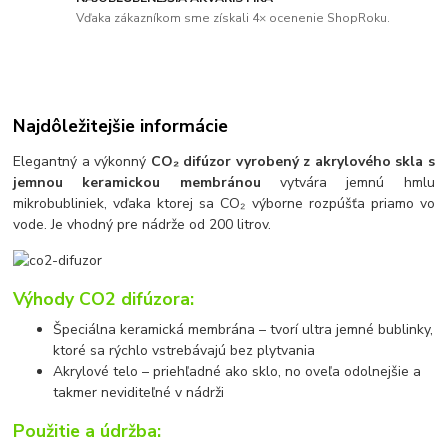
Vďaka zákazníkom sme získali 4× ocenenie ShopRoku.
Najdôležitejšie informácie
Elegantný a výkonný
CO₂ difúzor vyrobený z akrylového skla s
jemnou keramickou membránou
vytvára jemnú hmlu
mikrobubliniek, vďaka ktorej sa CO₂ výborne rozpúšťa priamo vo
vode. Je vhodný pre nádrže od 200 litrov.
Výhody CO2 difúzora:
Špeciálna keramická membrána – tvorí ultra jemné bublinky,
ktoré sa rýchlo vstrebávajú bez plytvania
Akrylové telo – priehľadné ako sklo, no oveľa odolnejšie a
takmer neviditeľné v nádrži
Použitie a údržba: