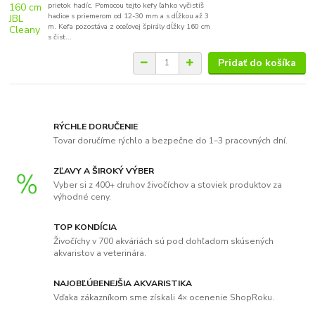
prietok hadíc. Pomocou tejto kefy ľahko vyčistíš
hadice s priemerom od 12-30 mm a s dĺžkou až 3
m. Kefa pozostáva z oceľovej špirály dĺžky 160 cm
s čist...
Pridať do košíka
RÝCHLE DORUČENIE
Tovar doručíme rýchlo a bezpečne do 1–3 pracovných dní.
ZĽAVY A ŠIROKÝ VÝBER
Vyber si z 400+ druhov živočíchov a stoviek produktov za
výhodné ceny.
TOP KONDÍCIA
Živočíchy v 700 akváriách sú pod dohľadom skúsených
akvaristov a veterinára.
NAJOBĽÚBENEJŠIA AKVARISTIKA
Vďaka zákazníkom sme získali 4× ocenenie ShopRoku.