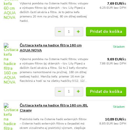
Výborná pomôcka na čistenie hadíc filtrov, vstupov
7,69 EUR
/
ks
a výstupov filtrov (aj sklených - tzv. Lily Pipes) a
6,25 EUR
bez DPH
ďalších častí akvária a filtra. Je to jedna kefa
priemeru 20 mm na pružnej, 60 cm dlhej oceľovej
hadici.
Pridať do košíka
Čistiaca kefa na hadice filtra 160 cm
Skladom
AQUA NOVA
Výborná pomôcka na čistenie hadíc filtrov, vstupov
9,69 EUR
/
ks
a výstupov filtrov (aj sklených - tzv. Lily Pipes) a
7,88 EUR
bez DPH
ďalších častí akvária a filtra. Sú to 2 kefy rôzneho
priemeru namontované na pružnej, 160 cm dlhej
oceľovej hadici. Menšia kefa: priemer 16 mm (je
flexibilná a hodí sa na všetky hadičky 9/12, 12/...
Pridať do košíka
Čistiaca kefa na hadice filtra 160 cm JBL
Skladom
Cleany
Praktická kefa na čistenie hadíc externých filtrov
10,89 EUR
/
ks
– čistenie hadíc externých filtrov a čerpadiel má
8,85 EUR
bez DPH
okrem vizuálneho aj praktický význam, zlepšuje