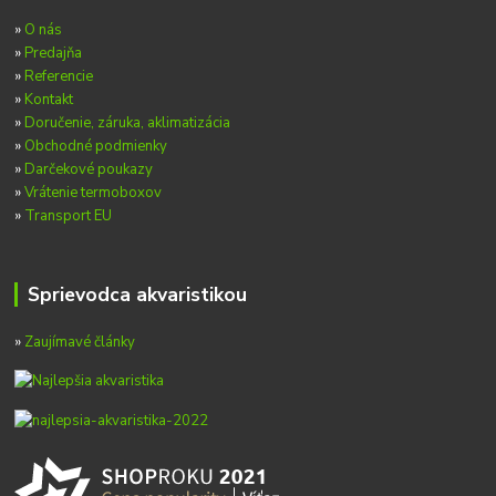
»
O nás
»
Predajňa
»
Referencie
»
Kontakt
»
Doručenie, záruka, aklimatizácia
»
Obchodné podmienky
»
Darčekové poukazy
»
Vrátenie termoboxov
»
Transport EU
Sprievodca akvaristikou
»
Zaujímavé články