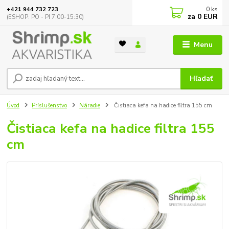
0
ks
+421 944 732 723
za
0 EUR
(ESHOP: PO - PI 7:00-15:30)
Menu
Hľadať
Úvod
Príslušenstvo
Náradie
Čistiaca kefa na hadice filtra 155 cm
Čistiaca kefa na hadice filtra 155
cm