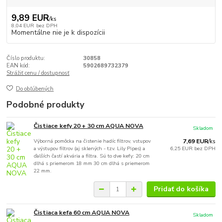
9,89 EUR
/
ks
8,04 EUR
bez DPH
Momentálne nie je k dispozícii
Číslo produktu:
30858
EAN kód:
5902689732379
Strážiť cenu / dostupnosť
Do obľúbených
Podobné produkty
Čistiace kefy 20 + 30 cm AQUA NOVA
Skladom
Výborná pomôcka na čistenie hadíc filtrov, vstupov
7,69 EUR
/
ks
a výstupov filtrov (aj sklených - tzv. Lily Pipes) a
6,25 EUR
bez DPH
ďalších častí akvária a filtra. Sú to dve kefy: 20 cm
dlhá s priemerom 18 mm 30 cm dlhá s priemerom
22 mm.
Pridať do košíka
Čistiaca kefa 60 cm AQUA NOVA
Skladom