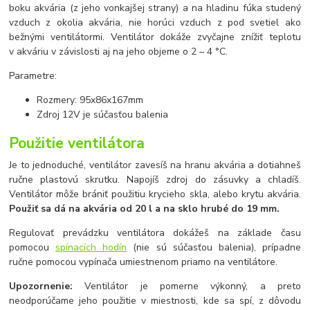
boku akvária (z jeho vonkajšej strany) a na hladinu fúka studený
vzduch z okolia akvária, nie horúci vzduch z pod svetiel ako
bežnými ventilátormi. Ventilátor dokáže zvyčajne znížiť teplotu
v akváriu v závislosti aj na jeho objeme o 2 – 4 °C.
Parametre:
Rozmery: 95x86x167mm
Zdroj 12V je súčasťou balenia
Použitie ventilátora
Je to jednoduché, ventilátor zavesíš na hranu akvária a dotiahneš
ručne plastovú skrutku. Napojíš zdroj do zásuvky a chladíš.
Ventilátor môže brániť použitiu krycieho skla, alebo krytu akvária.
Použiť sa dá na akvária od 20 l a na sklo hrubé do 19 mm.
Regulovať prevádzku ventilátora dokážeš na základe času
pomocou
spínacích hodín
(nie sú súčasťou balenia), prípadne
ručne pomocou vypínača umiestnenom priamo na ventilátore.
Upozornenie:
Ventilátor je pomerne výkonný, a preto
neodporúčame jeho použitie v miestnosti, kde sa spí, z dôvodu