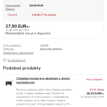
Cena pred
29,90 EUR
zľavou
Ušetríš
2 EUR (
7
% zľava)
27,90 EUR
/
ks
22,68 EUR
bez DPH
Momentálne nie je k dispozícii
Číslo produktu:
11570
EAN kód:
6924781260504
Strážiť cenu / dostupnosť
Do obľúbených
Podobné produkty
Chladiaci modul pre akvárium s dvomi
Nie je skladom
ventilátormi
Šikovný a pomerne veľmi tichý chladiaci ventilátor
13 % zľava
na boj s vysokou teplotou vody. Vhodné na
26,15 EUR
/
ks
umiestnenie na hranu akvária s nastaviteľným
21,26 EUR
bez DPH
uhlom fúkania. Je ho však možné k hladine
umiestniť aj inak. Znižuje teplotu vody až o 4 °C.