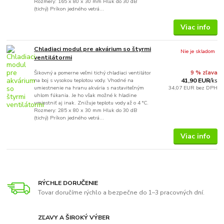
Rozmery: 165 x 80 x 30 mm Hluk do 30 dB
(tichý) Príkon jedného vetrá...
Viac info
Chladiaci modul pre akvárium so štyrmi
Nie je skladom
ventilátormi
Šikovný a pomerne veľmi tichý chladiaci ventilátor
9 % zľava
na boj s vysokou teplotou vody. Vhodné na
41,90 EUR
/
ks
umiestnenie na hranu akvária s nastaviteľným
34,07 EUR
bez DPH
uhlom fúkania. Je ho však možné k hladine
umiestniť aj inak. Znižuje teplotu vody až o 4 °C.
Rozmery: 285 x 80 x 30 mm Hluk do 30 dB
(tichý) Príkon jedného vetrá...
Viac info
RÝCHLE DORUČENIE
Tovar doručíme rýchlo a bezpečne do 1–3 pracovných dní.
ZĽAVY A ŠIROKÝ VÝBER