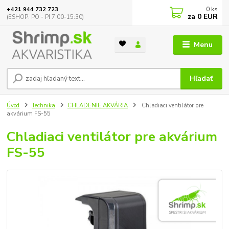
0
ks
+421 944 732 723
za
0 EUR
(ESHOP: PO - PI 7:00-15:30)
Menu
Hľadať
Úvod
Technika
CHLADENIE AKVÁRIA
Chladiaci ventilátor pre
akvárium FS-55
Chladiaci ventilátor pre akvárium
FS-55