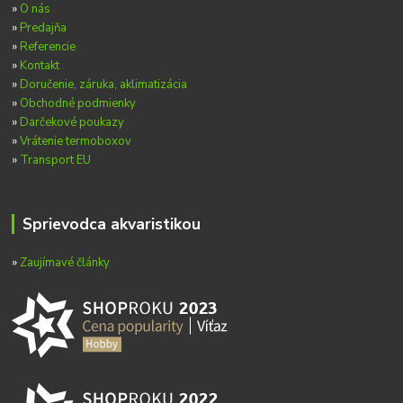
»
O nás
»
Predajňa
»
Referencie
»
Kontakt
»
Doručenie, záruka, aklimatizácia
»
Obchodné podmienky
»
Darčekové poukazy
»
Vrátenie termoboxov
»
Transport EU
Sprievodca akvaristikou
»
Zaujímavé články