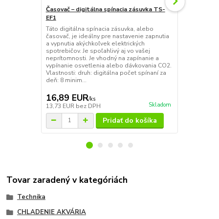
Časovač – digitálna spínacia zásuvka TS-
Časovač – m
EF1
15FD/3A
Táto digitálna spínacia zásuvka, alebo
Spínacie hod
časovač, je ideálny pre nastavenie zapnutia
vypínanie os
a vypnutia akýchkoľvek elektrických
Pomocou hod
spotrebičov. Je spoľahlivý aj vo vašej
intervaly, k
neprítomnosti. Je vhodný na zapínanie a
zapnutý aleb
vypínanie osvetlenia alebo dávkovania CO2.
prúd: 230 V 
Vlastnosti: druh: digitálna počet spínaní za
minimálna do
deň: 8 minim...
16,89 EUR
6,69 EU
/
ks
Skladom
13,73 EUR
bez DPH
5,44 EUR
be
Pridať do košíka
Tovar zaradený v kategóriách
Technika
CHLADENIE AKVÁRIA