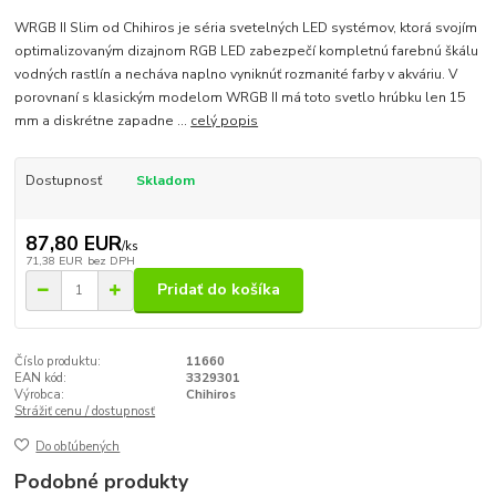
WRGB II Slim od Chihiros je séria svetelných LED systémov, ktorá svojím
optimalizovaným dizajnom RGB LED zabezpečí kompletnú farebnú škálu
vodných rastlín a necháva naplno vyniknúť rozmanité farby v akváriu. V
porovnaní s klasickým modelom WRGB II má toto svetlo hrúbku len 15
mm a diskrétne zapadne ...
celý popis
Dostupnosť
Skladom
87,80 EUR
/
ks
71,38 EUR
bez DPH
Pridať do košíka
Číslo produktu:
11660
EAN kód:
3329301
Výrobca:
Chihiros
Strážiť cenu / dostupnosť
Do obľúbených
Podobné produkty