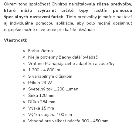
Okrem toho spoločnosť Chihiros nainštalovala
rôzne predvoľby,
ktoré môžu zvýrazniť určité typy rastlín pomocou
špeciálnych nastavení farieb.
Tieto predvoľby je možné nastaviť
aj individuálne pomocou aplikácie, aby bolo možné dosiahnuť
najlepšie možné osvetlenie pre každé akvárium.
Vlastnosti:
Farba: čierna
Nie je potrebný žiadny ďalší ovládač
Vrátane EU napájacieho adaptéra a zástrčky
1 200 - 4 800 lm
S variabilným držiakom
Príkon 23 W
Svetelný tok 1.200 Lumen
Šírka 128 mm
Dĺžka 284 mm
Výška 15 mm
Výška stojana 100 mm
Vhodné pre veľkosť nádrže 300 - 450 mm