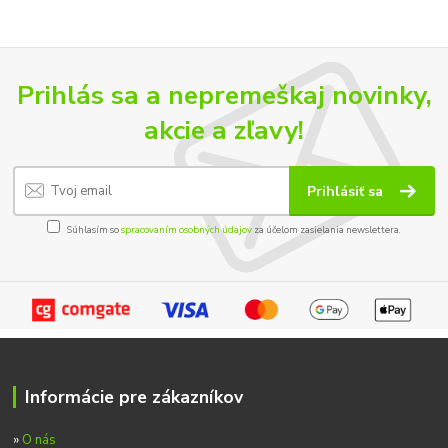
Prihlás sa a nepremeškaj novinky,
akcie a zľavy!
Prihlásiť sa
Súhlasím so
spracovaním osobných údajov
za účelom zasielania newslettera.
Informácie pre zákazníkov
»
O nás