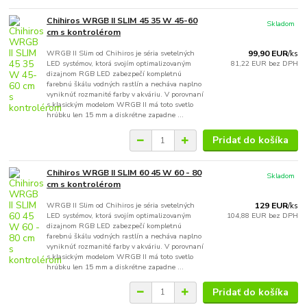
Chihiros WRGB II SLIM 45 35 W 45-60
Skladom
cm s kontrolérom
WRGB II Slim od Chihiros je séria svetelných
99,90 EUR
/
ks
LED systémov, ktorá svojím optimalizovaným
81,22 EUR
bez DPH
dizajnom RGB LED zabezpečí kompletnú
farebnú škálu vodných rastlín a necháva naplno
vyniknúť rozmanité farby v akváriu. V porovnaní
s klasickým modelom WRGB II má toto svetlo
hrúbku len 15 mm a diskrétne zapadne ...
Pridať do košíka
Chihiros WRGB II SLIM 60 45 W 60 - 80
Skladom
cm s kontrolérom
WRGB II Slim od Chihiros je séria svetelných
129 EUR
/
ks
LED systémov, ktorá svojím optimalizovaným
104,88 EUR
bez DPH
dizajnom RGB LED zabezpečí kompletnú
farebnú škálu vodných rastlín a necháva naplno
vyniknúť rozmanité farby v akváriu. V porovnaní
s klasickým modelom WRGB II má toto svetlo
hrúbku len 15 mm a diskrétne zapadne ...
Pridať do košíka