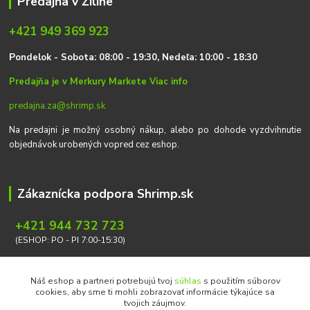
Predajňa v Žiline
+421 949 369 923
P
on
delok
- Sobota: 08:00 - 19:30, Nedeľa: 10:00 - 18:30
Predajňa je v Merkury Markete
Viac info
predajna.za@shrimp.sk
Na predajni je možný osobný nákup, alebo po dohode vyzdvihnutie
objednávok urobených vopred cez eshop.
Zákaznícka podpora Shrimp.sk
+421 944 732 723
(ESHOP: PO - PI 7:00-15:30)
info@shrimp.sk
Náš eshop a partneri potrebujú tvoj
súhlas
s použitím súborov
cookies, aby sme ti mohli zobrazovať informácie týkajúce sa
tvojich záujmov.