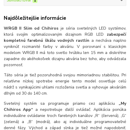
Súvisiaci tovar
1
Najdôležitejšie informácie
WRGB II Slim od Chihiros
je séria svetelných LED systémov,
ktorá svojím optimalizovaným dizajnom RGB LED
zabezpečí
kompletnú farebnú škálu vodných rastlín
a necháva naplno
vyniknúť rozmanité farby v akváriu. V porovnaní s klasickým
modelom WRGB II má toto svetlo hrúbku len 15 mm a diskrétne
zapadne do akéhokoľvek dizajnu akvária bez toho, aby odvádzala
pozornosť.
Táto séria je tiež pozoruhodná svojou mimoriadnou stabilitou. Pri
relatívne nízkej spotrebe energie tento model osvetľuje celú
nádrž s vynikajúcimi uhlami rozloženia svetla a vyhovuje akváriám
dlhým od 30 do 140 cm.
Svetelný systém sa programuje priamo cez aplikáciu
„My
Chihiros App“
a nepotrebuje ďalší ovládač. Aplikácia ponúka
individuálne ovládanie troch farebných kanálov „R“ (červená), „G“
(zelená) a „B“ (modrá), ako aj individuálne programovateľné
denné fázy. Východ a západ slnka je tiež možné napodobniť.