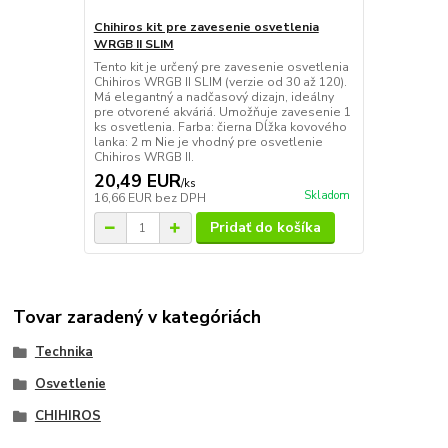
Chihiros kit pre zavesenie osvetlenia
WRGB II SLIM
Tento kit je určený pre zavesenie osvetlenia
Chihiros WRGB II SLIM (verzie od 30 až 120).
Má elegantný a nadčasový dizajn, ideálny
pre otvorené akváriá. Umožňuje zavesenie 1
ks osvetlenia. Farba: čierna Dĺžka kovového
lanka: 2 m Nie je vhodný pre osvetlenie
Chihiros WRGB II.
20,49 EUR
/
ks
Skladom
16,66 EUR
bez DPH
Pridať do košíka
Tovar zaradený v kategóriách
Technika
Osvetlenie
CHIHIROS