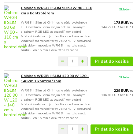
Chihiros WRGB II SLIM 90 69 W 90 - 110
Skladom
cm s kontrolérom
WRGB II Slim od Chihiros je séria svetelných
178 EUR
/
ks
LED systémov, ktorá svojím optimalizovaným
144,72 EUR
bez DPH
dizajnom RGB LED zabezpečí kompletnú
farebnú škálu vodných rastlín a necháva naplno
vyniknúť rozmanité farby v akváriu. V porovnaní
s klasickým modelom WRGB II má toto svetlo
hrúbku len 15 mm a diskrétne zapadne ...
Pridať do košíka
Chihiros WRGB II SLIM 120 90 W 120 -
Skladom
140 cm s kontrolérom
WRGB II Slim od Chihiros je séria svetelných
229 EUR
/
ks
LED systémov, ktorá svojím optimalizovaným
186,18 EUR
bez DPH
dizajnom RGB LED zabezpečí kompletnú
farebnú škálu vodných rastlín a necháva naplno
vyniknúť rozmanité farby v akváriu. V porovnaní
s klasickým modelom WRGB II má toto svetlo
hrúbku len 15 mm a diskrétne zapadne ...
Pridať do košíka