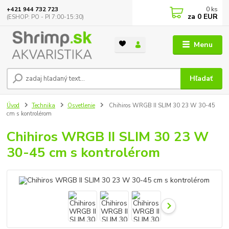
0
ks
+421 944 732 723
za
0 EUR
(ESHOP: PO - PI 7:00-15:30)
Menu
Hľadať
Úvod
Technika
Osvetlenie
Chihiros WRGB II SLIM 30 23 W 30-45
cm s kontrolérom
Chihiros WRGB II SLIM 30 23 W
30-45 cm s kontrolérom