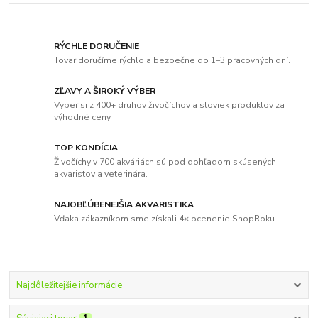
RÝCHLE DORUČENIE
Tovar doručíme rýchlo a bezpečne do 1–3 pracovných dní.
ZĽAVY A ŠIROKÝ VÝBER
Vyber si z 400+ druhov živočíchov a stoviek produktov za
výhodné ceny.
TOP KONDÍCIA
Živočíchy v 700 akváriách sú pod dohľadom skúsených
akvaristov a veterinára.
NAJOBĽÚBENEJŠIA AKVARISTIKA
Vďaka zákazníkom sme získali 4× ocenenie ShopRoku.
Najdôležitejšie informácie