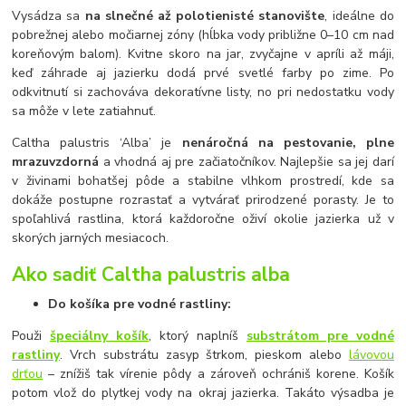
Vysádza sa
na slnečné až polotienisté stanovište
, ideálne do
pobrežnej alebo močiarnej zóny (hĺbka vody približne 0–10 cm nad
koreňovým balom). Kvitne skoro na jar, zvyčajne v apríli až máji,
keď záhrade aj jazierku dodá prvé svetlé farby po zime. Po
odkvitnutí si zachováva dekoratívne listy, no pri nedostatku vody
sa môže v lete zatiahnuť.
Caltha palustris ‘Alba’ je
nenáročná na pestovanie, plne
mrazuvzdorná
a vhodná aj pre začiatočníkov. Najlepšie sa jej darí
v živinami bohatšej pôde a stabilne vlhkom prostredí, kde sa
dokáže postupne rozrastať a vytvárať prirodzené porasty. Je to
spoľahlivá rastlina, ktorá každoročne oživí okolie jazierka už v
skorých jarných mesiacoch.
Ako sadiť Caltha palustris alba
Do košíka pre vodné rastliny:
Použi
špeciálny košík
, ktorý naplníš
substrátom pre vodné
rastliny
. Vrch substrátu zasyp štrkom, pieskom alebo
lávovou
drťou
– znížiš tak vírenie pôdy a zároveň ochrániš korene. Košík
potom vlož do plytkej vody na okraj jazierka. Takáto výsadba je