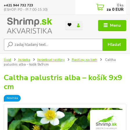
0
ks
+421 944 732 723
za
0 EUR
(ESHOP: PO - PI 7:00-15:30)
Menu
Hľadať
Úvod
Jazierka
Jazierkové rastliny
Rastliny na breh
Caltha
palustris alba – košík 9x9 cm
Caltha palustris alba – košík 9x9
cm
Novinka