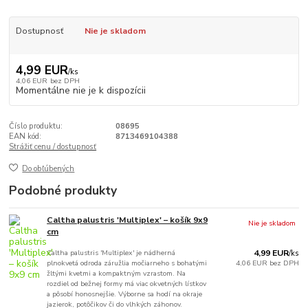
Dostupnosť
Nie je skladom
4,99 EUR
/
ks
4,06 EUR
bez DPH
Momentálne nie je k dispozícii
Číslo produktu:
08695
EAN kód:
8713469104388
Strážiť cenu / dostupnosť
Do obľúbených
Podobné produkty
Caltha palustris 'Multiplex' – košík 9x9
Nie je skladom
cm
Caltha palustris 'Multiplex' je nádherná
4,99 EUR
/
ks
plnokvetá odroda záružlia močiarneho s bohatými
4,06 EUR
bez DPH
žltými kvetmi a kompaktným vzrastom. Na
rozdiel od bežnej formy má viac okvetných lístkov
a pôsobí honosnejšie. Výborne sa hodí na okraje
jazierok, potôčikov či do vlhkých záhonov.