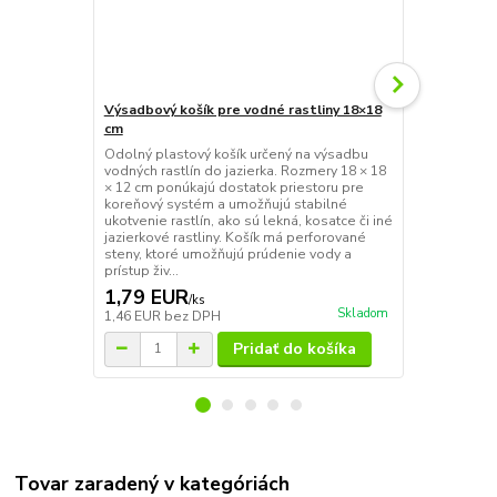
Výsadbový košík pre vodné rastliny 18×18
Výsadbový k
cm
cm
Odolný plastový košík určený na výsadbu
Veľký a pevn
vodných rastlín do jazierka. Rozmery 18 × 18
pre väčšie dr
× 12 cm ponúkajú dostatok priestoru pre
lekná, trstin
koreňový systém a umožňujú stabilné
koreňovým s
ukotvenie rastlín, ako sú lekná, kosatce či iné
25 × 20 cm p
jazierkové rastliny. Košík má perforované
priestoru na 
steny, ktoré umožňujú prúdenie vody a
zakorenenie.
prístup živ...
zabezpečujú p
1,79 EUR
3,25 EU
/
ks
Skladom
1,46 EUR
bez DPH
2,64 EUR
be
Pridať do košíka
Tovar zaradený v kategóriách