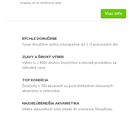
Vysádza sa na slnečné až polo...
Viac info
RÝCHLE DORUČENIE
Tovar doručíme rýchlo a bezpečne do 1–3 pracovných dní.
ZĽAVY A ŠIROKÝ VÝBER
Vyber si z 400+ druhov živočíchov a stoviek produktov za
výhodné ceny.
TOP KONDÍCIA
Živočíchy v 700 akváriách sú pod dohľadom skúsených
akvaristov a veterinára.
NAJOBĽÚBENEJŠIA AKVARISTIKA
Vďaka zákazníkom sme získali 4× ocenenie ShopRoku.