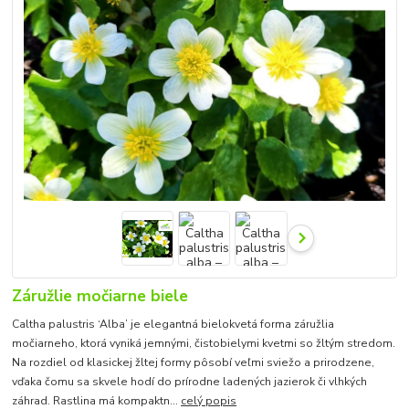
Záružlie močiarne biele
Caltha palustris ‘Alba’ je elegantná bielokvetá forma záružlia
močiarneho, ktorá vyniká jemnými, čistobielymi kvetmi so žltým stredom.
Na rozdiel od klasickej žltej formy pôsobí veľmi sviežo a prirodzene,
vďaka čomu sa skvele hodí do prírodne ladených jazierok či vlhkých
záhrad. Rastlina má kompaktn...
celý popis