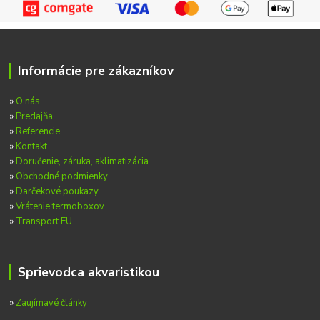
Informácie pre zákazníkov
»
O nás
»
Predajňa
»
Referencie
»
Kontakt
»
Doručenie, záruka, aklimatizácia
»
Obchodné podmienky
»
Darčekové poukazy
»
Vrátenie termoboxov
»
Transport EU
Sprievodca akvaristikou
»
Zaujímavé články