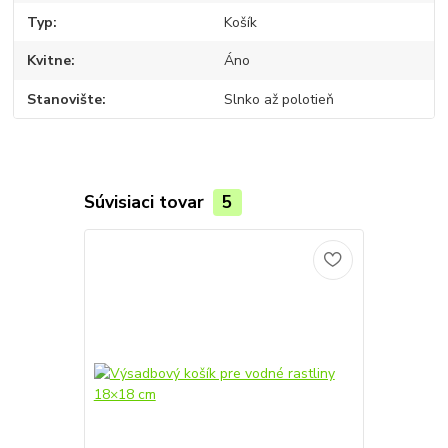
Typ
Košík
Kvitne
Áno
Stanovište
Slnko až polotieň
Súvisiaci tovar
5
TOP produkt