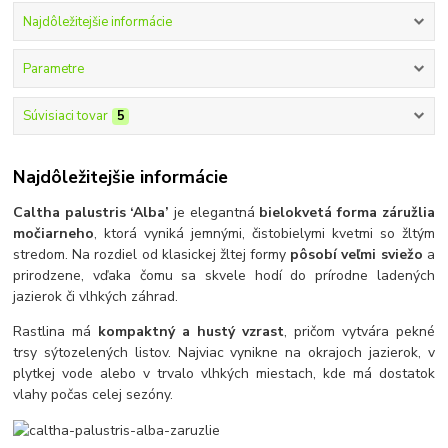
Najdôležitejšie informácie
Parametre
Súvisiaci tovar
5
Najdôležitejšie informácie
Caltha palustris ‘Alba’
je elegantná
bielokvetá forma záružlia
močiarneho
, ktorá vyniká jemnými, čistobielymi kvetmi so žltým
stredom. Na rozdiel od klasickej žltej formy
pôsobí veľmi sviežo
a
prirodzene, vďaka čomu sa skvele hodí do prírodne ladených
jazierok či vlhkých záhrad.
Rastlina má
kompaktný a hustý vzrast
, pričom vytvára pekné
trsy sýtozelených listov. Najviac vynikne na okrajoch jazierok, v
plytkej vode alebo v trvalo vlhkých miestach, kde má dostatok
vlahy počas celej sezóny.