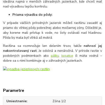
ideálna najmä v menších záhradných jazierkach, kde chceš mať
nad výsadbou lepšiu kontrolu.
Priama výsadba do pôdy:
V prípade väčších prírodných jazierok môžeš rastlinu zasadiť aj
priamo do vlhkej pôdy pobrežnej alebo močiarnej zóny. Dôležité je,
aby korene mali prístup k vode, no listy ostávali nad hladinou.
Pôda by mala byť vlhká až mokrá.
Rastlina sa rozmnožuje len delením trsov, takže
nehrozí jej
nekontrolovaný rast
. Je odolná a nenáročná. V prírode rastie v
podobných podmienkach ako
pálky
,
kosatce
či mäta vodná –
dobre sa s nimi kombinuje aj v záhradných jazierkach.
Parametre
Umiestnenie
Zóna 1/2