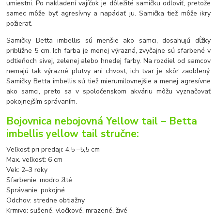
umiestni. Po nakladení vajíčok je dôležité samičku odloviť, pretože
samec môže byť agresívny a napádať ju. Samička tiež môže ikry
požierať.
Samičky Betta imbellis sú menšie ako samci, dosahujú dĺžky
približne 5 cm. Ich farba je menej výrazná, zvyčajne sú sfarbené v
odtieňoch sivej, zelenej alebo hnedej farby. Na rozdiel od samcov
nemajú tak výrazné plutvy ani chvost, ich tvar je skôr zaoblený.
Samičky Betta imbellis sú tiež mierumilovnejšie a menej agresívne
ako samci, preto sa v spoločenskom akváriu môžu vyznačovať
pokojnejším správaním.
Bojovnica nebojovná Yellow tail – Betta
imbellis yellow tail stručne:
Veľkosť pri predaji: 4,5 –5,5 cm
Max. veľkosť: 6 cm
Vek: 2–3 roky
Sfarbenie: modro žlté
Správanie: pokojné
Odchov: stredne obtiažny
Krmivo: sušené, vločkové, mrazené, živé