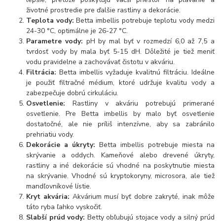
životné prostredie pre ďalšie rastliny a dekorácie.
Teplota vody:
Betta imbellis potrebuje teplotu vody medzi
24-30 °C, optimálne je 26-27 °C.
Parametre vody:
pH by mal byť v rozmedzí 6,0 až 7,5 a
tvrdosť vody by mala byť 5-15 dH. Dôležité je tiež meniť
vodu pravidelne a zachovávať čistotu v akváriu.
Filtrácia:
Betta imbellis vyžaduje kvalitnú filtráciu. Ideálne
je použiť filtračné médium, ktoré udržuje kvalitu vody a
zabezpečuje dobrú cirkuláciu.
Osvetlenie:
Rastliny v akváriu potrebujú primerané
osvetlenie. Pre Betta imbellis by malo byť osvetlenie
dostatočné, ale nie príliš intenzívne, aby sa zabránilo
prehriatiu vody.
Dekorácie a úkryty:
Betta imbellis potrebuje miesta na
skrývanie a oddych. Kameňové alebo drevené úkryty,
rastliny a iné dekorácie sú vhodné na poskytnutie miesta
na skrývanie. Vhodné sú kryptokoryny, microsora, ale tiež
mandľovníkové lístie.
Kryt akvária:
Akvárium musí byť dobre zakryté, inak môže
táto ryba ľahko vyskočiť.
Slabší prúd vody:
Betty obľubujú stojace vody a silný prúd