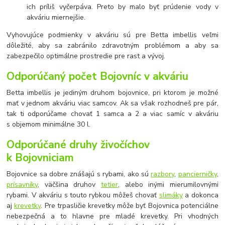
ich príliš vyčerpáva. Preto by malo byť prúdenie vody v
akváriu miernejšie.
Vyhovujúce podmienky v akváriu sú pre Betta imbellis veľmi
dôležité, aby sa zabránilo zdravotným problémom a aby sa
zabezpečilo optimálne prostredie pre rast a vývoj.
Odporúčaný počet Bojovníc v akváriu
Betta imbellis je jediným druhom bojovnice, pri ktorom je možné
mať v jednom akváriu viac samcov. Ak sa však rozhodneš pre pár,
tak ti odporúčame chovať 1 samca a 2 a viac samíc v akváriu
s objemom minimálne 30 l.
Odporúčané druhy živočíchov
k Bojovniciam
Bojovnice sa dobre znášajú s rybami, ako sú
razbory
,
pancierničky
,
prísavníky
, väčšina druhov
tetier
, alebo inými mierumilovnými
rybami. V akváriu s touto rybkou môžeš chovať
slimáky
a dokonca
aj
krevetky
. Pre trpasličie krevetky môže byť Bojovnica potenciálne
nebezpečná a to hlavne pre mladé krevetky. Pri vhodných