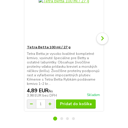
Tetra Betta 100 ml / 27 g
Tropical Bet
Tetra Betta je vysoko kvalitné kompletné
Betta tropica
krmivo, vyvinuté špeciálne pre Betty a
obsahuje okr
ostatné labyrintky. Obsahuje živočíšne
morské kôrovc
proteíny vďaka prídavku kreviet a morských
planktón, kto
ráčikov (krillu). Živočíšne proteíny podporujú
vhodné aj pr
rast a vyfarbenie impozantných plutiev.
Optimálny p
Kŕmenie s Tetra Betta Rybkám podávame
látok zaruču
krmivo 1–2 kr...
zdravie....
4,89 EUR
3,35 EU
/
ks
Skladom
3,98 EUR
bez DPH
2,72 EUR
be
Pridať do košíka