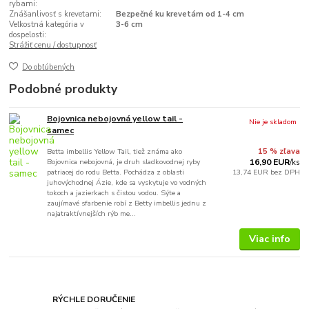
rybami:
Znášanlivosť s krevetami:
Bezpečné ku krevetám od 1-4 cm
Veľkostná kategória v
3-6 cm
dospelosti:
Strážiť cenu / dostupnosť
Do obľúbených
Podobné produkty
Bojovnica nebojovná yellow tail -
Nie je skladom
samec
Betta imbellis Yellow Tail, tiež známa ako
15 % zľava
Bojovnica nebojovná, je druh sladkovodnej ryby
16,90 EUR
/
ks
patriacej do rodu Betta. Pochádza z oblasti
13,74 EUR
bez DPH
juhovýchodnej Ázie, kde sa vyskytuje vo vodných
tokoch a jazierkach s čistou vodou. Sýte a
zaujímavé sfarbenie robí z Betty imbellis jednu z
najatraktívnejších rýb me...
Viac info
RÝCHLE DORUČENIE