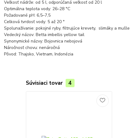
Veľkosť nádrže: od 5 l, odporúčaná veľkosť od 20 l
Optimálna teplota vody: 26–28 °C
Požadované pH: 6,5–7,5
Celková tvrdosť vody: 5 až 20 °
Spolunažívanie: pokojné ryby, filtrujúce krevety, slimáky a mušle
Vedecký názov: Betta imbellis yellow tail
Synonymické názvy: Bojovnica nebojová
Náročnosť chovu: nenáročná
Pôvod: Thajsko, Vietnam, Indonézia
Súvisiaci tovar
4