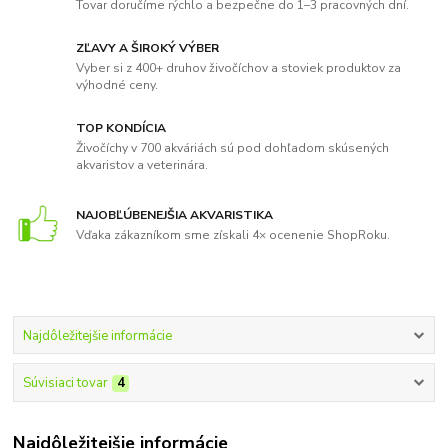
Tovar doručíme rýchlo a bezpečne do 1–3 pracovných dní.
ZĽAVY A ŠIROKÝ VÝBER
Vyber si z 400+ druhov živočíchov a stoviek produktov za
výhodné ceny.
TOP KONDÍCIA
Živočíchy v 700 akváriách sú pod dohľadom skúsených
akvaristov a veterinára.
NAJOBĽÚBENEJŠIA AKVARISTIKA
Vďaka zákazníkom sme získali 4× ocenenie ShopRoku.
Najdôležitejšie informácie
Súvisiaci tovar
4
Najdôležitejšie informácie