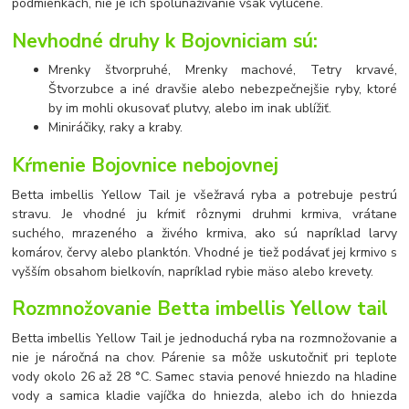
podmienkach, nie je ich spolunažívanie však vylúčené.
Nevhodné druhy k Bojovniciam sú:
Mrenky štvorpruhé, Mrenky machové, Tetry krvavé,
Štvorzubce a iné dravšie alebo nebezpečnejšie ryby, ktoré
by im mohli okusovať plutvy, alebo im inak ublížiť.
Miniráčiky, raky a kraby.
Kŕmenie Bojovnice nebojovnej
Betta imbellis Yellow Tail je všežravá ryba a potrebuje pestrú
stravu. Je vhodné ju kŕmiť rôznymi druhmi krmiva, vrátane
suchého, mrazeného a živého krmiva, ako sú napríklad larvy
komárov, červy alebo planktón. Vhodné je tiež podávať jej krmivo s
vyšším obsahom bielkovín, napríklad rybie mäso alebo krevety.
Rozmnožovanie Betta imbellis Yellow tail
Betta imbellis Yellow Tail je jednoduchá ryba na rozmnožovanie a
nie je náročná na chov. Párenie sa môže uskutočniť pri teplote
vody okolo 26 až 28 °C. Samec stavia penové hniezdo na hladine
vody a samica kladie vajíčka do hniezda, alebo ich do hniezda