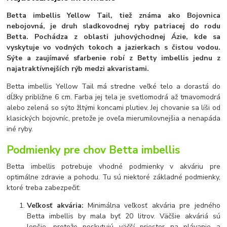
Betta imbellis Yellow Tail, tiež známa ako Bojovnica
nebojovná, je druh sladkovodnej ryby patriacej do rodu
Betta. Pochádza z oblasti juhovýchodnej Ázie, kde sa
vyskytuje vo vodných tokoch a jazierkach s čistou vodou.
Sýte a zaujímavé sfarbenie robí z Betty imbellis jednu z
najatraktívnejších rýb medzi akvaristami.
Betta imbellis Yellow Tail má stredne veľké telo a dorastá do
dĺžky približne 6 cm. Farba jej tela je svetlomodrá až tmavomodrá
alebo zelená so sýto žltými koncami plutiev. Jej chovanie sa líši od
klasických bojovníc, pretože je oveľa mierumilovnejšia a nenapáda
iné ryby.
Podmienky pre chov Betta imbellis
Betta imbellis potrebuje vhodné podmienky v akváriu pre
optimálne zdravie a pohodu. Tu sú niektoré základné podmienky,
ktoré treba zabezpečiť:
Veľkosť akvária:
Minimálna veľkosť akvária pre jedného
Betta imbellis by mala byť 20 litrov. Väčšie akváriá sú
lepšie, pretože poskytujú väčší priestor na plávanie a