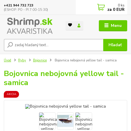
0
ks
+421 944 732 723
za
0 EUR
(ESHOP: PO - PI 7:00-15:30)
Menu
Hľadať
Úvod
Ryby
Bojovnice
Bojovnica nebojovná yellow tail - samica
Bojovnica nebojovná yellow tail -
samica
AKCIA