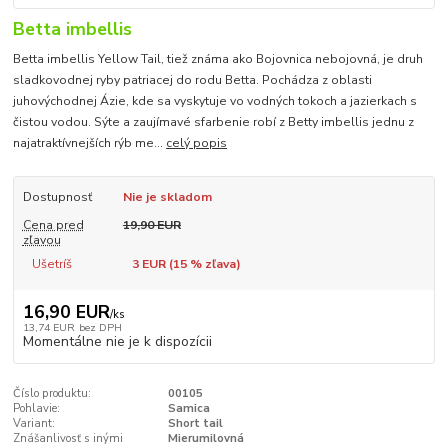
Betta imbellis
Betta imbellis Yellow Tail, tiež známa ako Bojovnica nebojovná, je druh
sladkovodnej ryby patriacej do rodu Betta. Pochádza z oblasti
juhovýchodnej Ázie, kde sa vyskytuje vo vodných tokoch a jazierkach s
čistou vodou. Sýte a zaujímavé sfarbenie robí z Betty imbellis jednu z
najatraktívnejších rýb me...
celý popis
Dostupnosť
Nie je skladom
Cena pred
19,90 EUR
zľavou
Ušetríš
3 EUR (
15
% zľava)
16,90 EUR
/
ks
13,74 EUR
bez DPH
Momentálne nie je k dispozícii
Číslo produktu:
00105
Pohlavie:
Samica
Variant:
Short tail
Znášanlivosť s inými
Mierumilovná