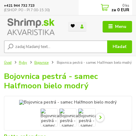
0
ks
+421 944 732 723
za
0 EUR
(ESHOP: PO - PI 7:00-15:30)
Menu
Hľadať
Úvod
Ryby
Bojovnice
Bojovnica pestrá - samec Halfmoon bielo modrý
Bojovnica pestrá - samec
Halfmoon bielo modrý