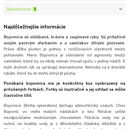
Súvisiaci tovar
3
Najdôležitejšie informácie
Bojovnice sú obľúbené, krásne a zaujímavé ryby. Sú príťažlivé
svojím pestrým sfarbením a u samčekov dlhými plutvami.
Práve dĺžka plutiev je jednou z rozlišovacích vlastností medzi
pohlaviami. Meno Bojovnica je odvodené od agresivity medzi
samčekmi, ktoré by sa nikdy nemali chovať spolu v jednej nádrži. K
iným druhom rýb sa správajú mierumilovne. Nehodia sa k dravším
rybám, ktoré by im mohli ohrýzať plutvy.
Ponúkaná bojovnica nie je konkrétny kus vyobrazený na
priložených fotkách. Fotky sú ilustračné a jej vzhľad sa môže
čiastočne líšiť.
Bojovnice (Betta splendens) dýchajú atmosférický vzduch. Chov
Bojovníc vo veľmi malých nádobách a bez filtrácie určite
neodporúčame neskúseným chovateľom. Filtrácia vody nie je
nutná, no kvalita vody je z dlhodobého hľadiska dôležitá a s