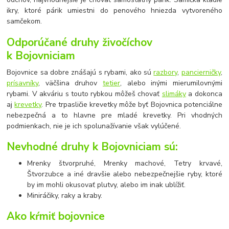
ikry, ktoré párik umiestni do penového hniezda vytvoreného
samčekom.
Odporúčané druhy živočíchov
k Bojovniciam
Bojovnice sa dobre znášajú s rybami, ako sú
razbory
,
pancierničky
,
prísavníky
, väčšina druhov
tetier
, alebo inými mierumilovnými
rybami. V akváriu s touto rybkou môžeš chovať
slimáky
a dokonca
aj
krevetky
. Pre trpasličie krevetky môže byť Bojovnica potenciálne
nebezpečná a to hlavne pre mladé krevetky. Pri vhodných
podmienkach, nie je ich spolunažívanie však vylúčené.
Nevhodné druhy k Bojovniciam sú:
Mrenky štvorpruhé, Mrenky machové, Tetry krvavé,
Štvorzubce a iné dravšie alebo nebezpečnejšie ryby, ktoré
by im mohli okusovať plutvy, alebo im inak ublížiť.
Miniráčiky, raky a kraby.
Ako kŕmiť bojovnice