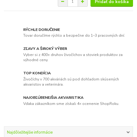
Pridať do košíka
RÝCHLE DORUČENIE
Tovar doručíme rýchlo a bezpečne do 1–3 pracovných dní.
ZĽAVY A ŠIROKÝ VÝBER
Vyber si z 400+ druhov živočíchov a stoviek produktov za
výhodné ceny.
TOP KONDÍCIA
Živočíchy v 700 akváriách sú pod dohľadom skúsených
akvaristov a veterinára.
NAJOBĽÚBENEJŠIA AKVARISTIKA
Vďaka zákazníkom sme získali 4× ocenenie ShopRoku.
Najdôležitejšie informácie