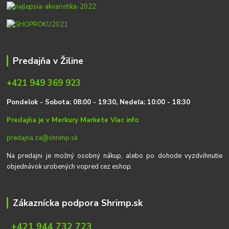
Predajňa v Žiline
+421 949 369 923
P
on
delok
- Sobota: 08:00 - 19:30, Nedeľa: 10:00 - 18:30
Predajňa je v Merkury Markete
Viac info
predajna.za@shrimp.sk
Na predajni je možný osobný nákup, alebo po dohode vyzdvihnutie
objednávok urobených vopred cez eshop.
Zákaznícka podpora Shrimp.sk
+421 944 732 723