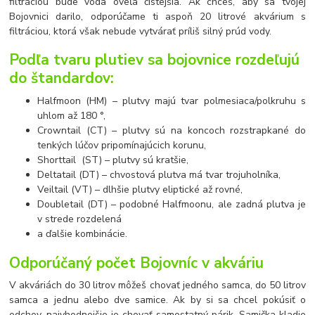
filtráciou bude voda oveľa čistejšia. Ak chceš, aby sa tvojej
Bojovnici darilo, odporúčame ti aspoň 20 litrové akvárium s
filtráciou, ktorá však nebude vytvárať príliš silný prúd vody.
Podľa tvaru plutiev sa bojovnice rozdeľujú
do štandardov:
Halfmoon (HM) – plutvy majú tvar polmesiaca/polkruhu s
uhlom až 180 °,
Crowntail (CT) – plutvy sú na koncoch rozstrapkané do
tenkých lúčov pripomínajúcich korunu,
Shorttail (ST) – plutvy sú kratšie,
Deltatail (DT) – chvostová plutva má tvar trojuholníka,
Veiltail (VT) – dlhšie plutvy eliptické až rovné,
Doubletail (DT) – podobné Halfmoonu, ale zadná plutva je
v strede rozdelená
a ďalšie kombinácie.
Odporúčaný počet Bojovníc v akváriu
V akváriách do 30 litrov môžeš chovať jedného samca, do 50 litrov
samca a jednu alebo dve samice. Ak by si sa chcel pokúsiť o
odchov, najvhodnejšie je chovať samostatný párik. Samička kladie