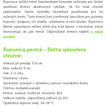
Bojovnice môžeš kŕmiť štandardnými krmivami určenými pre široké
spektrum druhov akváriových rybičiek. Ak ich však chováš
samostatne, lepšie výsledky dosiahneš používaním pre ne
určených krmív. Tieto krmivá boli navrhnuté špeciálne pre potreby
bojovníc, podporu ich vitality, vyfarbenia a rast plutiev. Bojovnice
(Betta splendens) môžeš kŕmiť dva krát denne v množstve, ktoré
skonzumujú do pár minút. Odporúčané krmivá nájdeš
v našej
ponuke
.
Bojovnica pestrá – Betta splendens
stručne:
Veľkosť pri predaji: 5-6 cm
Max. veľkosť: 9 cm
Vek: 2–3 roky
Sfarbenie: rôzne
Správanie: pokojné s výnimkou samcov rovnakého druhu
Odchov: komplikovanejší
Krmivo: sušené, vločkové, mrazené, živé
Veľkosť nádrže: odporúčaná veľkosť od 20 l
Optimálna teplota vody: 24–28 °C