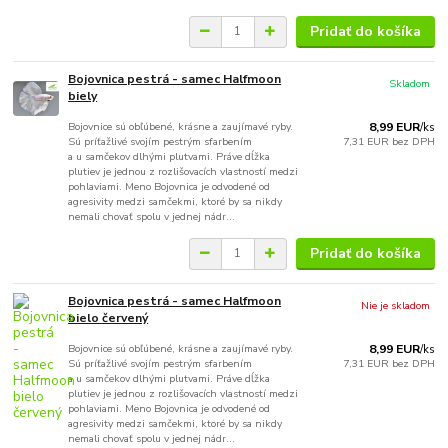
Pridať do košíka
Bojovnica pestrá - samec Halfmoon
Skladom
biely
Bojovnice sú obľúbené, krásne a zaujímavé ryby.
8,99 EUR
/
ks
Sú príťažlivé svojím pestrým sfarbením
7,31 EUR
bez DPH
a u samčekov dlhými plutvami. Práve dĺžka
plutiev je jednou z rozlišovacích vlastností medzi
pohlaviami. Meno Bojovnica je odvodené od
agresivity medzi samčekmi, ktoré by sa nikdy
nemali chovať spolu v jednej nádr...
Pridať do košíka
Bojovnica pestrá - samec Halfmoon
Nie je skladom
bielo červený
Bojovnice sú obľúbené, krásne a zaujímavé ryby.
8,99 EUR
/
ks
Sú príťažlivé svojím pestrým sfarbením
7,31 EUR
bez DPH
a u samčekov dlhými plutvami. Práve dĺžka
plutiev je jednou z rozlišovacích vlastností medzi
pohlaviami. Meno Bojovnica je odvodené od
agresivity medzi samčekmi, ktoré by sa nikdy
nemali chovať spolu v jednej nádr...