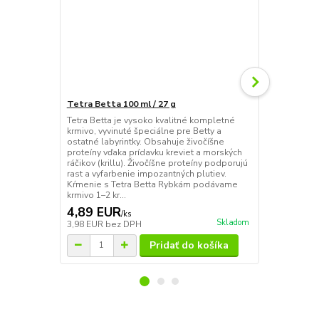
Tetra Betta 100 ml / 27 g
Tropical Bet
Tetra Betta je vysoko kvalitné kompletné
Betta tropica
krmivo, vyvinuté špeciálne pre Betty a
obsahuje okr
ostatné labyrintky. Obsahuje živočíšne
morské kôrovc
proteíny vďaka prídavku kreviet a morských
planktón, kto
ráčikov (krillu). Živočíšne proteíny podporujú
vhodné aj pr
rast a vyfarbenie impozantných plutiev.
Optimálny p
Kŕmenie s Tetra Betta Rybkám podávame
látok zaruču
krmivo 1–2 kr...
zdravie....
4,89 EUR
3,35 EU
/
ks
Skladom
3,98 EUR
bez DPH
2,72 EUR
be
Pridať do košíka