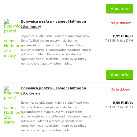
Viac info
Bojovnica pestrá - samec Halfmoon
Nie je skladom
žlto modrý
Bojovnice sú obľúbené, krásne a zaujímavé ryby.
8,99 EUR
/
ks
Sú príťažlivé svojím pestrým sfarbením
7,31 EUR
bez DPH
a u samčekov dlhými plutvami. Práve dĺžka
plutiev je jednou z rozlišovacích vlastností medzi
pohlaviami. Meno Bojovnica je odvodené od
agresivity medzi samčekmi, ktoré by sa nikdy
nemali chovať spolu v jednej nádr...
Viac info
Bojovnica pestrá - samec Halfmoon
Nie je skladom
žlto čierny
Bojovnice sú obľúbené, krásne a zaujímavé ryby.
8,99 EUR
/
ks
Sú príťažlivé svojím pestrým sfarbením
7,31 EUR
bez DPH
a u samčekov dlhými plutvami. Práve dĺžka
plutiev je jednou z rozlišovacích vlastností medzi
pohlaviami. Meno Bojovnica je odvodené od
agresivity medzi samčekmi, ktoré by sa nikdy
nemali chovať spolu v jednej nádr...