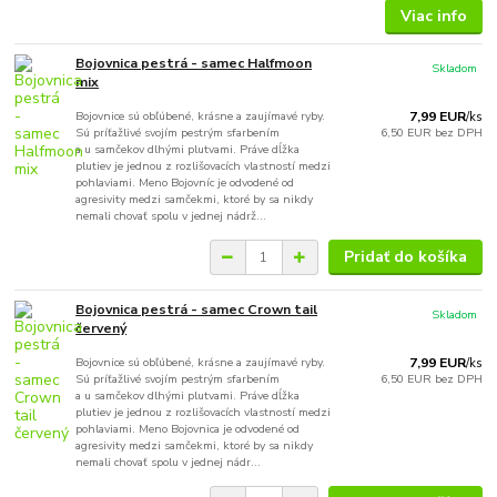
Viac info
Bojovnica pestrá - samec Halfmoon
Skladom
mix
Bojovnice sú obľúbené, krásne a zaujímavé ryby.
7,99 EUR
/
ks
Sú príťažlivé svojím pestrým sfarbením
6,50 EUR
bez DPH
a u samčekov dlhými plutvami. Práve dĺžka
plutiev je jednou z rozlišovacích vlastností medzi
pohlaviami. Meno Bojovníc je odvodené od
agresivity medzi samčekmi, ktoré by sa nikdy
nemali chovať spolu v jednej nádrž...
Pridať do košíka
Bojovnica pestrá - samec Crown tail
Skladom
červený
Bojovnice sú obľúbené, krásne a zaujímavé ryby.
7,99 EUR
/
ks
Sú príťažlivé svojím pestrým sfarbením
6,50 EUR
bez DPH
a u samčekov dlhými plutvami. Práve dĺžka
plutiev je jednou z rozlišovacích vlastností medzi
pohlaviami. Meno Bojovnica je odvodené od
agresivity medzi samčekmi, ktoré by sa nikdy
nemali chovať spolu v jednej nádr...