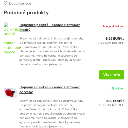
Do obľúbených
Podobné produkty
Bojovnica pestrá - samec Halfmoon
Nie je skladom
modrý
Bojovnice sú obľúbené, krásne a zaujímavé ryby.
8,99 EUR
/
ks
Sú príťažlivé svojím pestrým sfarbením
7,31 EUR
bez DPH
a u samčekov dlhými plutvami. Práve dĺžka
plutiev je jednou z rozlišovacích vlastností medzi
pohlaviami. Meno Bojovnica je odvodené od
agresivity medzi samčekmi, ktoré by sa nikdy
nemali chovať spolu v jednej nádr...
Viac info
Bojovnica pestrá - samec Halfmoon
Skladom
červený
Bojovnice sú obľúbené, krásne a zaujímavé ryby.
8,99 EUR
/
ks
Sú príťažlivé svojím pestrým sfarbením
7,31 EUR
bez DPH
a u samčekov dlhými plutvami. Práve dĺžka
plutiev je jednou z rozlišovacích vlastností medzi
pohlaviami. Meno Bojovnica je odvodené od
agresivity medzi samčekmi, ktoré by sa nikdy
nemali chovať spolu v jednej nádr...