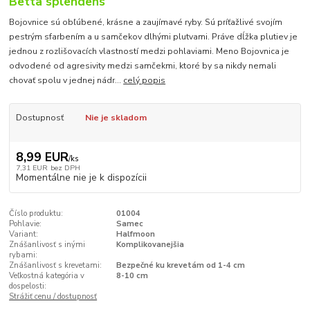
Betta splendens
Bojovnice sú obľúbené, krásne a zaujímavé ryby. Sú príťažlivé svojím
pestrým sfarbením a u samčekov dlhými plutvami. Práve dĺžka plutiev je
jednou z rozlišovacích vlastností medzi pohlaviami. Meno Bojovnica je
odvodené od agresivity medzi samčekmi, ktoré by sa nikdy nemali
chovať spolu v jednej nádr...
celý popis
Dostupnosť
Nie je skladom
8,99 EUR
/
ks
7,31 EUR
bez DPH
Momentálne nie je k dispozícii
Číslo produktu:
01004
Pohlavie:
Samec
Variant:
Halfmoon
Znášanlivosť s inými
Komplikovanejšia
rybami:
Znášanlivosť s krevetami:
Bezpečné ku krevetám od 1-4 cm
Veľkostná kategória v
8-10 cm
dospelosti:
Strážiť cenu / dostupnosť