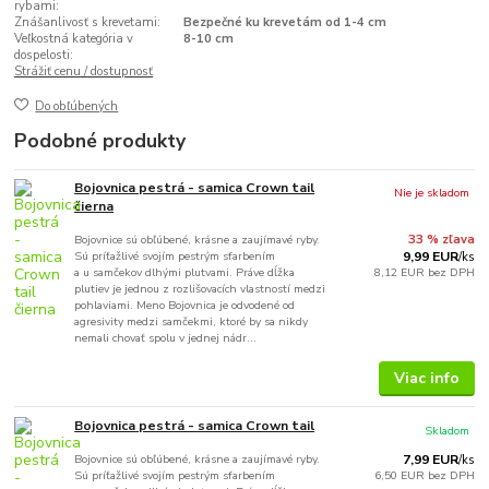
rybami:
Znášanlivosť s krevetami:
Bezpečné ku krevetám od 1-4 cm
Veľkostná kategória v
8-10 cm
dospelosti:
Strážiť cenu / dostupnosť
Do obľúbených
Podobné produkty
Bojovnica pestrá - samica Crown tail
Nie je skladom
čierna
Bojovnice sú obľúbené, krásne a zaujímavé ryby.
33 % zľava
Sú príťažlivé svojím pestrým sfarbením
9,99 EUR
/
ks
a u samčekov dlhými plutvami. Práve dĺžka
8,12 EUR
bez DPH
plutiev je jednou z rozlišovacích vlastností medzi
pohlaviami. Meno Bojovnica je odvodené od
agresivity medzi samčekmi, ktoré by sa nikdy
nemali chovať spolu v jednej nádr...
Viac info
Bojovnica pestrá - samica Crown tail
Skladom
Bojovnice sú obľúbené, krásne a zaujímavé ryby.
7,99 EUR
/
ks
Sú príťažlivé svojím pestrým sfarbením
6,50 EUR
bez DPH