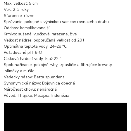
Max. veľkosť: 9 cm
Vek: 2–3 roky
Sfarbenie: rôzne
Správanie: pokojné s výnimkou samcov rovnakého druhu
Odchov: komplikovanejší
Krmivo: sušené, vločkové, mrazené, živé
Veľkosť nádrže: odporúčaná veľkosť od 20 l
Optimálna teplota vody: 24–28 °C
Požadované pH: 6–8
Celková tvrdosť vody: 5 až 22 °
Spolunažívanie: pokojné ryby, trpasličie a filtrujúce krevety,
slimáky a mušle
Vedecký názov: Betta splendens
Synonymické názvy: Bojovnica obecná
Náročnosť chovu: nenáročná
Pôvod: Thajsko, Malajzia, Indonézia