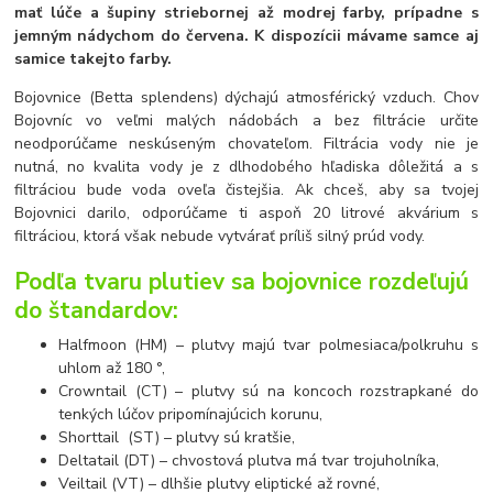
mať lúče a šupiny striebornej až modrej farby, prípadne s
jemným nádychom do červena. K dispozícii mávame samce aj
samice takejto farby.
Bojovnice (Betta splendens) dýchajú atmosférický vzduch. Chov
Bojovníc vo veľmi malých nádobách a bez filtrácie určite
neodporúčame neskúseným chovateľom. Filtrácia vody nie je
nutná, no kvalita vody je z dlhodobého hľadiska dôležitá a s
filtráciou bude voda oveľa čistejšia. Ak chceš, aby sa tvojej
Bojovnici darilo, odporúčame ti aspoň 20 litrové akvárium s
filtráciou, ktorá však nebude vytvárať príliš silný prúd vody.
Podľa tvaru plutiev sa bojovnice rozdeľujú
do štandardov:
Halfmoon (HM) – plutvy majú tvar polmesiaca/polkruhu s
uhlom až 180 °,
Crowntail (CT) – plutvy sú na koncoch rozstrapkané do
tenkých lúčov pripomínajúcich korunu,
Shorttail (ST) – plutvy sú kratšie,
Deltatail (DT) – chvostová plutva má tvar trojuholníka,
Veiltail (VT) – dlhšie plutvy eliptické až rovné,