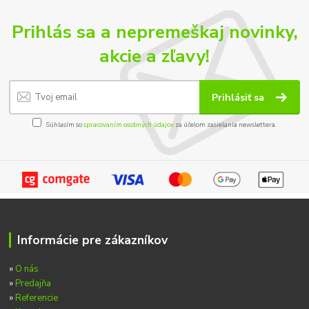
Prihlás sa a nepremeškaj novinky,
akcie a zľavy!
Prihlásiť sa
Súhlasím so
spracovaním osobných údajov
za účelom zasielania newslettera.
Informácie pre zákazníkov
»
O nás
»
Predajňa
»
Referencie