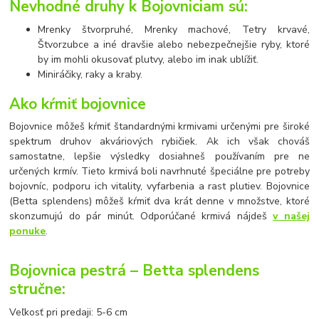
Nevhodné druhy k Bojovniciam sú:
Mrenky štvorpruhé, Mrenky machové, Tetry krvavé,
Štvorzubce a iné dravšie alebo nebezpečnejšie ryby, ktoré
by im mohli okusovať plutvy, alebo im inak ublížiť.
Miniráčiky, raky a kraby.
Ako kŕmiť bojovnice
Bojovnice môžeš kŕmiť štandardnými krmivami určenými pre široké
spektrum druhov akváriových rybičiek. Ak ich však chováš
samostatne, lepšie výsledky dosiahneš používaním pre ne
určených krmív. Tieto krmivá boli navrhnuté špeciálne pre potreby
bojovníc, podporu ich vitality, vyfarbenia a rast plutiev. Bojovnice
(Betta splendens) môžeš kŕmiť dva krát denne v množstve, ktoré
skonzumujú do pár minút. Odporúčané krmivá nájdeš
v našej
ponuke
.
Bojovnica pestrá – Betta splendens
stručne:
Veľkosť pri predaji: 5-6 cm