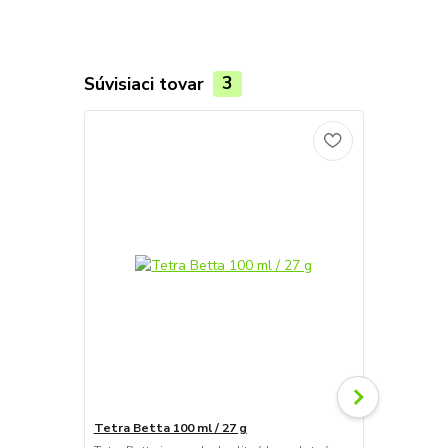
Súvisiaci tovar
3
Tetra Betta 100 ml / 27 g
Tropical Bet