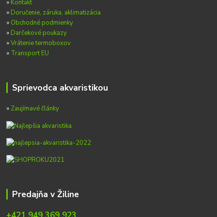
»
Kontakt
»
Doručenie, záruka, aklimatizácia
»
Obchodné podmienky
»
Darčekové poukazy
»
Vrátenie termoboxov
»
Transport EU
Sprievodca akvaristikou
»
Zaujímavé články
Predajňa v Žiline
+421 949 369 923