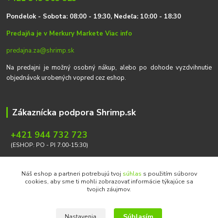
P
on
delok
- Sobota: 08:00 - 19:30, Nedeľa: 10:00 - 18:30
Predajňa je v Merkury Markete
Viac info
predajna.za@shrimp.sk
Na predajni je možný osobný nákup, alebo po dohode vyzdvihnutie
objednávok urobených vopred cez eshop.
Zákaznícka podpora Shrimp.sk
+421 944 732 723
(ESHOP: PO - PI 7:00-15:30)
info@shrimp.sk
Náš eshop a partneri potrebujú tvoj
súhlas
s použitím súborov
cookies, aby sme ti mohli zobrazovať informácie týkajúce sa
tvojich záujmov.
Súhlasím
Nastavenia