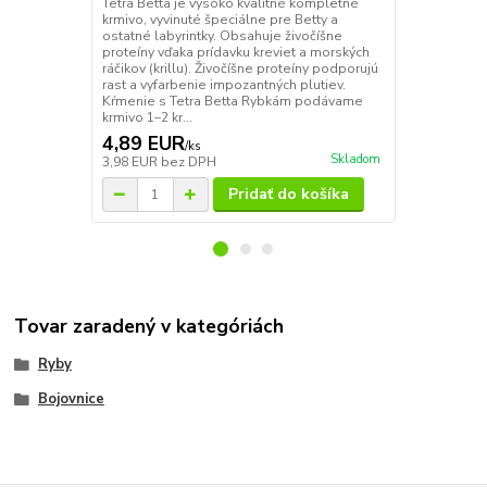
Tetra Betta je vysoko kvalitné kompletné
Betta tropica
krmivo, vyvinuté špeciálne pre Betty a
obsahuje okr
ostatné labyrintky. Obsahuje živočíšne
morské kôrovc
proteíny vďaka prídavku kreviet a morských
planktón, kto
ráčikov (krillu). Živočíšne proteíny podporujú
vhodné aj pr
rast a vyfarbenie impozantných plutiev.
Optimálny p
Kŕmenie s Tetra Betta Rybkám podávame
látok zaruču
krmivo 1–2 kr...
zdravie....
4,89 EUR
3,35 EU
/
ks
Skladom
3,98 EUR
bez DPH
2,72 EUR
be
Pridať do košíka
Tovar zaradený v kategóriách
Ryby
Bojovnice