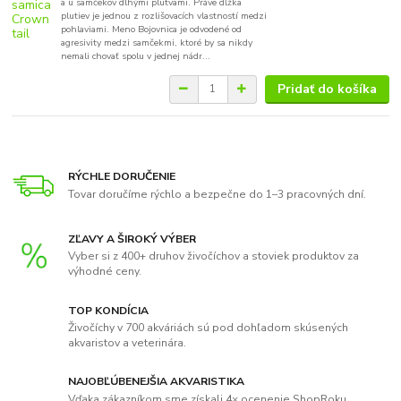
a u samčekov dlhými plutvami. Práve dĺžka
plutiev je jednou z rozlišovacích vlastností medzi
pohlaviami. Meno Bojovnica je odvodené od
agresivity medzi samčekmi, ktoré by sa nikdy
nemali chovať spolu v jednej nádr...
Pridať do košíka
RÝCHLE DORUČENIE
Tovar doručíme rýchlo a bezpečne do 1–3 pracovných dní.
ZĽAVY A ŠIROKÝ VÝBER
Vyber si z 400+ druhov živočíchov a stoviek produktov za
výhodné ceny.
TOP KONDÍCIA
Živočíchy v 700 akváriách sú pod dohľadom skúsených
akvaristov a veterinára.
NAJOBĽÚBENEJŠIA AKVARISTIKA
Vďaka zákazníkom sme získali 4× ocenenie ShopRoku.