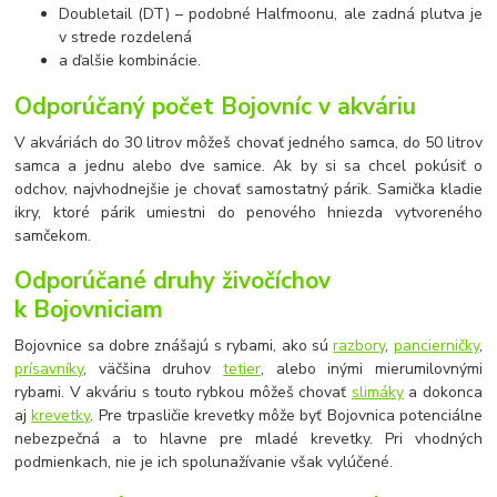
Doubletail (DT) – podobné Halfmoonu, ale zadná plutva je
v strede rozdelená
a ďalšie kombinácie.
Odporúčaný počet Bojovníc v akváriu
V akváriách do 30 litrov môžeš chovať jedného samca, do 50 litrov
samca a jednu alebo dve samice. Ak by si sa chcel pokúsiť o
odchov, najvhodnejšie je chovať samostatný párik. Samička kladie
ikry, ktoré párik umiestni do penového hniezda vytvoreného
samčekom.
Odporúčané druhy živočíchov
k Bojovniciam
Bojovnice sa dobre znášajú s rybami, ako sú
razbory
,
pancierničky
,
prísavníky
, väčšina druhov
tetier
, alebo inými mierumilovnými
rybami. V akváriu s touto rybkou môžeš chovať
slimáky
a dokonca
aj
krevetky
. Pre trpasličie krevetky môže byť Bojovnica potenciálne
nebezpečná a to hlavne pre mladé krevetky. Pri vhodných
podmienkach, nie je ich spolunažívanie však vylúčené.