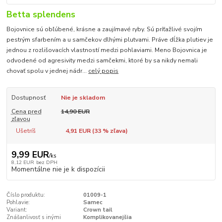
Betta splendens
Bojovnice sú obľúbené, krásne a zaujímavé ryby. Sú príťažlivé svojím
pestrým sfarbením a u samčekov dlhými plutvami. Práve dĺžka plutiev je
jednou z rozlišovacích vlastností medzi pohlaviami. Meno Bojovnica je
odvodené od agresivity medzi samčekmi, ktoré by sa nikdy nemali
chovať spolu v jednej nádr...
celý popis
Dostupnosť
Nie je skladom
Cena pred
14,90 EUR
zľavou
Ušetríš
4,91 EUR (
33
% zľava)
9,99 EUR
/
ks
8,12 EUR
bez DPH
Momentálne nie je k dispozícii
Číslo produktu:
01009-1
Pohlavie:
Samec
Variant:
Crown tail
Znášanlivosť s inými
Komplikovanejšia