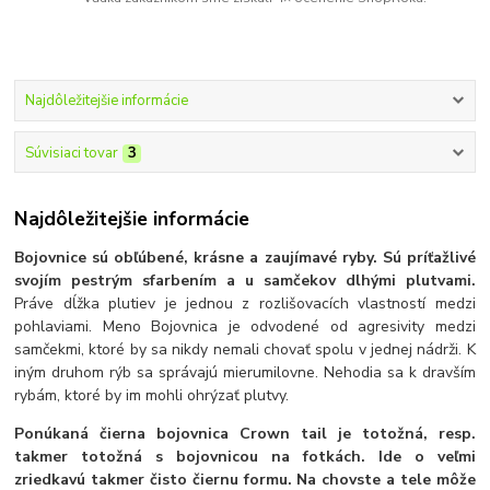
Najdôležitejšie informácie
Súvisiaci tovar
3
Najdôležitejšie informácie
Bojovnice sú obľúbené, krásne a zaujímavé ryby. Sú príťažlivé
svojím pestrým sfarbením a u samčekov dlhými plutvami.
Práve dĺžka plutiev je jednou z rozlišovacích vlastností medzi
pohlaviami. Meno Bojovnica je odvodené od agresivity medzi
samčekmi, ktoré by sa nikdy nemali chovať spolu v jednej nádrži. K
iným druhom rýb sa správajú mierumilovne. Nehodia sa k dravším
rybám, ktoré by im mohli ohrýzať plutvy.
Ponúkaná čierna bojovnica Crown tail je totožná, resp.
takmer totožná s bojovnicou na fotkách. Ide o veľmi
zriedkavú takmer čisto čiernu formu. Na chovste a tele môže