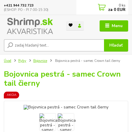
0
ks
+421 944 732 723
za
0 EUR
(ESHOP: PO - PI 7:00-15:30)
Menu
Hľadať
Úvod
Ryby
Bojovnice
Bojovnica pestrá - samec Crown tail čierny
Bojovnica pestrá - samec Crown
tail čierny
AKCIA