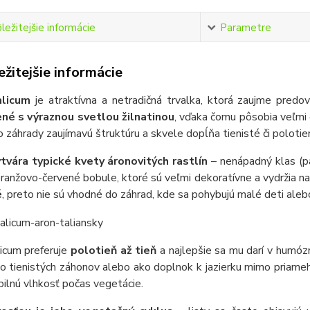
ležitejšie informácie
Parametre
žitejšie informácie
alicum
je atraktívna a netradičná trvalka, ktorá zaujme predo
né s výraznou svetlou žilnatinou
, vďaka čomu pôsobia veľmi 
o záhrady zaujímavú štruktúru a skvele dopĺňa tienisté či polotie
ytvára typické kvety áronovitých rastlín
– nenápadný klas (pa
ranžovo-červené bobule, ktoré sú veľmi dekoratívne a vydržia na 
é
, preto nie sú vhodné do záhrad, kde sa pohybujú malé deti ale
icum preferuje
polotieň až tieň
a najlepšie sa mu darí v humózn
do tienistých záhonov alebo ako doplnok k jazierku mimo priam
bilnú vlhkosť počas vegetácie.