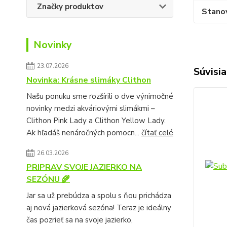
Značky produktov
Stano
Novinky
23.07.2026
Súvisia
Novinka: Krásne slimáky Clithon
Našu ponuku sme rozšírili o dve výnimočné
novinky medzi akváriovými slimákmi –
Clithon Pink Lady a Clithon Yellow Lady.
Ak hľadáš nenáročných pomocn...
čítať celé
26.03.2026
PRIPRAV SVOJE JAZIERKO NA
SEZÓNU 🌾
Jar sa už prebúdza a spolu s ňou prichádza
aj nová jazierková sezóna! Teraz je ideálny
čas pozrieť sa na svoje jazierko,