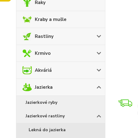
Raky
Kraby a mušle
Rastliny
Krmivo
Akváriá
Jazierka
Jazierkové ryby
Jazierkové rastliny
Lekná do jazierka