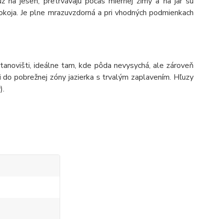
ž na jeseň, pretrvávajú počas miernej zimy a na jar sú
 pokoja. Je plne mrazuvzdorná a pri vhodných podmienkach
anovišti, ideálne tam, kde pôda nevysychá, ale zároveň
 do pobrežnej zóny jazierka s trvalým zaplavením. Hľuzy
).