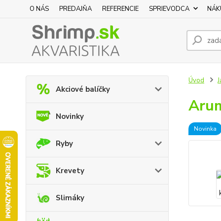
O NÁS
PREDAJŇA
REFERENCIE
SPRIEVODCA
NÁK
Úvod
J
Akciové balíčky
Arum
Novinky
Novinka
Ryby
Krevety
Slimáky