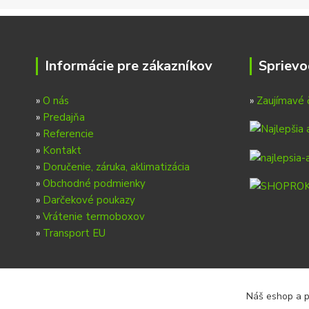
Informácie pre zákazníkov
Sprievo
»
O nás
»
Zaujímavé 
»
Predajňa
»
Referencie
»
Kontakt
»
Doručenie, záruka, aklimatizácia
»
Obchodné podmienky
»
Darčekové poukazy
»
Vrátenie termoboxov
»
Transport EU
Náš eshop a p