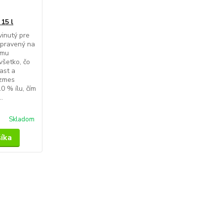
15 l
vinutý pre
ripravený na
jmu
všetko, čo
ast a
 zmes
0 % ílu, čím
.
Skladom
šíka