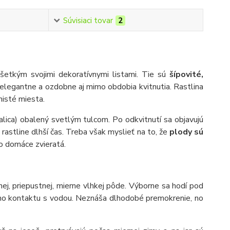
Súvisiaci tovar
2
všetkým svojimi dekoratívnymi listami. Tie sú
šípovité,
elegantne a ozdobne aj mimo obdobia kvitnutia. Rastlina
nisté miesta.
lica) obalený svetlým tulcom. Po odkvitnutí sa objavujú
rastline dlhší čas. Treba však myslieť na to, že
plody sú
bo domáce zvieratá.
ej, priepustnej, mierne vlhkej pôde. Výborne sa hodí pod
eho kontaktu s vodou. Neznáša dlhodobé premokrenie, no