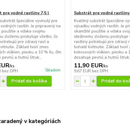
 pre vodné rastliny 7,5 l
Substrát pre vodné rastliny 
 substrát špeciálne vyvinutý pre
Kvalitný substrát špeciálne vy
vodných rastlín. Je pripravený na
výsadbu vodných rastlín. Je p
 použitie a vďaka svojmu
okamžité použitie a vďaka svo
u zloženiu poskytuje všetko, čo
ideálnemu zloženiu poskytuje 
 potrebujú pre zdravý rast a
rastliny potrebujú pre zdravý r
vitnutie. Základ tvorí zmes
bohaté kvitnutie. Základ tvorí
ch vlákien, piesku a 10 % ílu, čím
kokosových vlákien, piesku a 1
 pevnú a hutnú štruk...
dosahuje pevnú a hutnú štruk..
EUR
11,90 EUR
/
ks
/
ks
Skladom
R
bez DPH
9,67 EUR
bez DPH
Pridať do košíka
Pridať do ko
zaradený v kategóriách