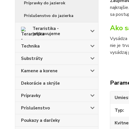
Zaujíma
Prípravky do jazierok
najkrajši
sa postup
Príslušenstvo do jazierka
Ako s
Teraristika -
pripravujeme
Vysádza 
nie je tr
Technika
vysádzaj 
Substráty
Kamene a korene
Param
Dekorácie a skrýše
Prípravky
Umies
Príslušenstvo
Typ
Poukazy a darčeky
Kvitne