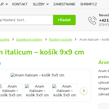
UP
KONTAKT
SLUŽBY
ZAMESTNANIE
SHRIMP.CZ
Nevieš
Hľadať
+421
(ESHOP
azierka
Jazierkové rastliny
Rastliny na breh
Arum italicum – koší
 italicum – košík 9x9 cm
Áron
Arum it
predovš
sýtoze
elegan
záhrad