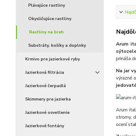
Plávajúce rastliny
Najdô
Okysličujúce rastliny
Najdôle
Rastliny na breh
Arum it
Substráty, košíky a doplnky
sýtozele
prináša d
Krmivo pre jazierkové ryby
Na jar v
Jazierková filtrácia
výrazné o
jedovat
Jazierkové čerpadlá
Skimmery pre jazierka
Arum ital
Jazierkové osvetlenie
stromy, 
ocení sta
Jazierkové fontány