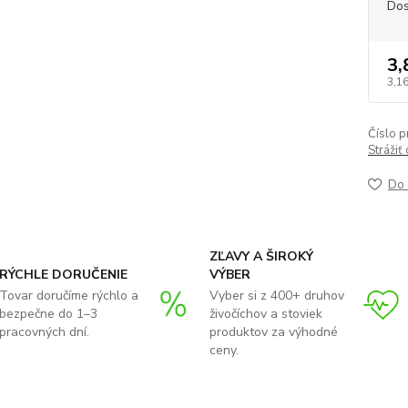
Dos
3,
3,1
Číslo p
Strážiť
Do 
ZĽAVY A ŠIROKÝ
RÝCHLE DORUČENIE
VÝBER
Tovar doručíme rýchlo a
Vyber si z 400+ druhov
bezpečne do 1–3
živočíchov a stoviek
pracovných dní.
produktov za výhodné
ceny.