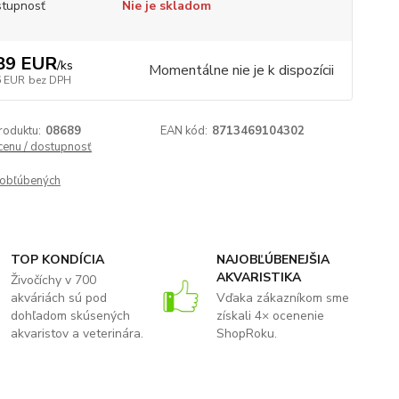
tupnosť
Nie je skladom
89 EUR
/
ks
Momentálne nie je k dispozícii
6 EUR
bez DPH
roduktu:
08689
EAN kód:
8713469104302
 cenu / dostupnosť
obľúbených
TOP KONDÍCIA
NAJOBĽÚBENEJŠIA
AKVARISTIKA
Živočíchy v 700
akváriách sú pod
Vďaka zákazníkom sme
dohľadom skúsených
získali 4× ocenenie
akvaristov a veterinára.
ShopRoku.