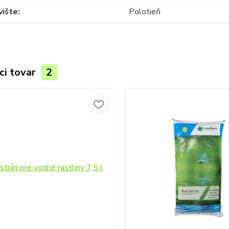
vište
Polotieň
ci tovar
2