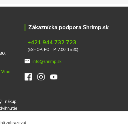
Zákaznícka podpora Shrimp.sk
+421 944 732 723
(ESHOP: PO - PI 7:00-15:30)
30,
info@shrimp.sk
e
Viac
ý nákup,
ihnutie
red cez
ohli zobrazovať