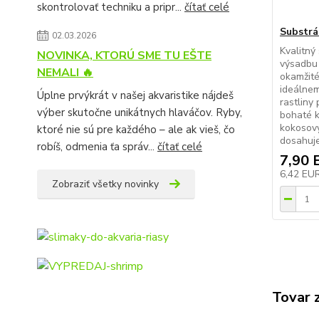
skontrolovať techniku a pripr...
čítať celé
Substrát
02.03.2026
Kvalitný
NOVINKA, KTORÚ SME TU EŠTE
výsadbu 
NEMALI 🔥
okamžité
ideálnem
Úplne prvýkrát v našej akvaristike nájdeš
rastliny
výber skutočne unikátnych hlaváčov. Ryby,
bohaté k
kokosový
ktoré nie sú pre každého – ale ak vieš, čo
dosahuje
robíš, odmenia ťa správ...
čítať celé
7,90 
6,42 EU
Zobraziť všetky novinky
Tovar 