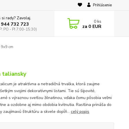
Prihlásenie
 si rady? Zavolaj.
0
ks
 944 732 723
za
0 EUR
: PO - PI 7:00-15:30)
k 9x9 cm
 taliansky
alicum je atraktívna a netradičná trvalka, ktorá zaujme
etkým svojimi dekoratívnymi listami. Tie sú šípovité,
lené s výraznou svetlou žilnatinou, vďaka čomu pôsobia veľmi
tne a ozdobne aj mimo obdobia kvitnutia. Rastlina prináša do
y zaujímavú štruktúru a skvele dopĺň...
celý popis