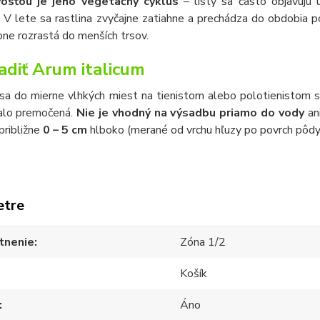
vosťou je jeho vegetačný cyklus
– listy sa často objavujú u
e. V lete sa rastlina zvyčajne zatiahne a prechádza do obdobia
ne rozrastá do menších trsov.
adiť Arum italicum
sa do mierne vlhkých miest na tienistom alebo polotienistom st
valo premočená.
Nie je vhodný na výsadbu priamo do vody
ani
približne
0 – 5 cm
hlboko (merané od vrchu hľuzy po povrch pôdy
etre
tnenie
Zóna 1/2
Košík
Áno