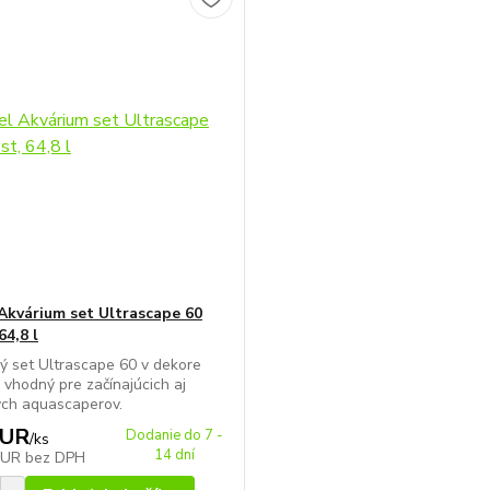
Akvárium set Ultrascape 60
64,8 l
ý set Ultrascape 60 v dekore
e vhodný pre začínajúcich aj
ých aquascaperov.
EUR
Dodanie do 7 -
/
ks
14 dní
EUR
bez DPH