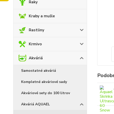
Raky
Kraby a mušle
Rastliny
Krmivo
Akváriá
Samostatné akváriá
Podobn
Kompletné akváriové sady
Akváriové sety do 100 litrov
Akváriá AQUAEL