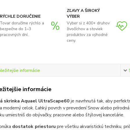
ZĽAVY A ŠIROKÝ
RÝCHLE DORUČENIE
VÝBER
Tovar doručíme rýchlo a
Vyber si z 400+ druhov
bezpečne do 1–3
živočíchov a stoviek
pracovných dní.
produktov za výhodné
ceny.
ležitejšie informácie
žitejšie informácie
á skrinka Aquael UltraScape
60
je navrhnutá tak, aby perfekt
a moderný celok. Ľahký povrch v prevedení Snow alebo prírodná 
inku umiestniš do obývačky, pracovne alebo štýlovej kancelárie.
ponúka
dostatok priestoru
pre všetku akvaristickú techniku, pr