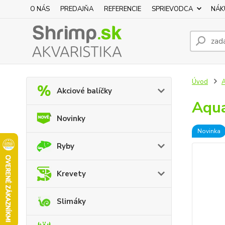
O NÁS
PREDAJŇA
REFERENCIE
SPRIEVODCA
NÁK
Úvod
A
Akciové balíčky
Aqua
Novinky
Novinka
Ryby
Krevety
Slimáky