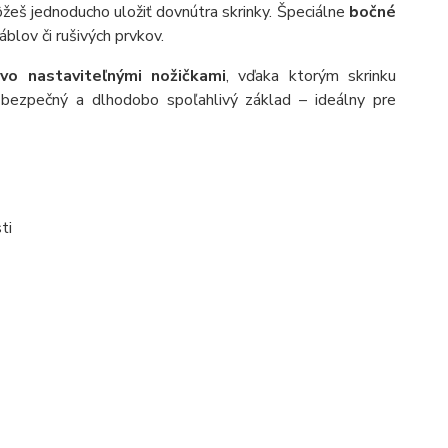
ôžeš jednoducho uložiť dovnútra skrinky. Špeciálne
bočné
káblov či rušivých prvkov.
ovo nastaviteľnými nožičkami
, vďaka ktorým skrinku
bezpečný a dlhodobo spoľahlivý základ – ideálny pre
ti