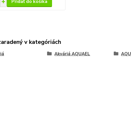
Pridať do košíka
zaradený v kategóriách
iá
Akváriá AQUAEL
AQU