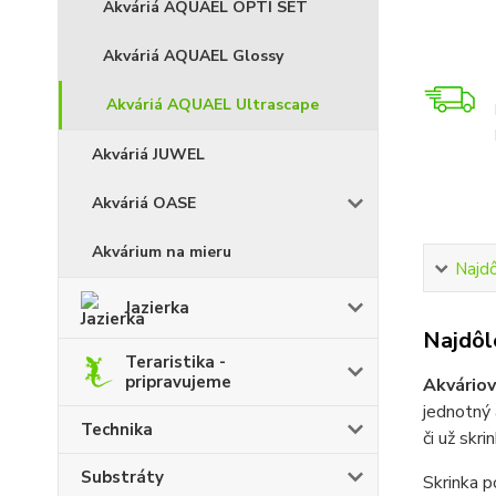
Akváriá AQUAEL OPTI SET
Akváriá AQUAEL Glossy
Akváriá AQUAEL Ultrascape
Akváriá JUWEL
Akváriá OASE
Akvárium na mieru
Najdô
Jazierka
Najdôle
Teraristika -
pripravujeme
Akváriov
jednotný 
Technika
či už skr
Substráty
Skrinka 