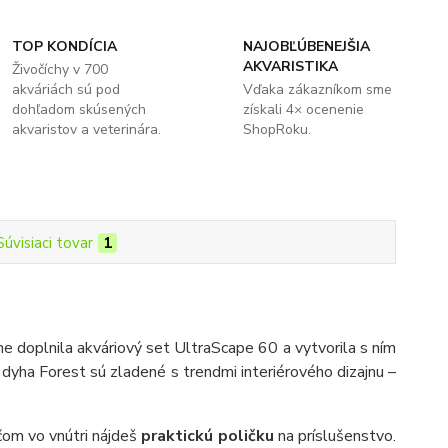
TOP KONDÍCIA
NAJOBĽÚBENEJŠIA
AKVARISTIKA
Živočíchy v 700
akváriách sú pod
Vďaka zákazníkom sme
dohľadom skúsených
získali 4× ocenenie
akvaristov a veterinára.
ShopRoku.
Súvisiaci tovar
1
ne doplnila akváriový set UltraScape 60 a vytvorila s ním
dyha Forest sú zladené s trendmi interiérového dizajnu –
ičom vo vnútri nájdeš
praktickú poličku
na príslušenstvo.