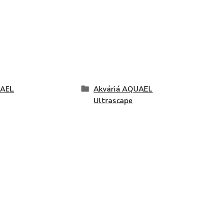
AEL
Akváriá AQUAEL
Ultrascape