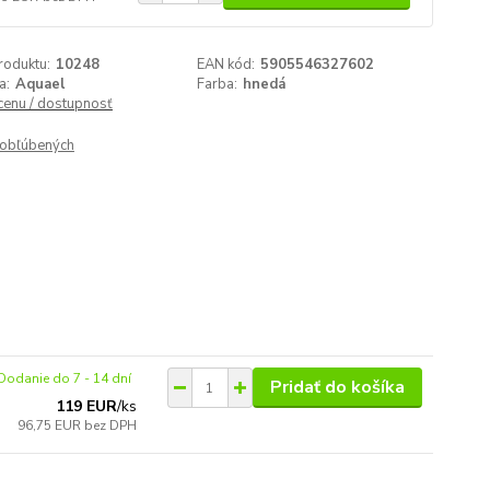
roduktu:
10248
EAN kód:
5905546327602
a:
Aquael
Farba:
hnedá
 cenu / dostupnosť
obľúbených
Dodanie do 7 - 14 dní
Pridať do košíka
119 EUR
/
ks
96,75 EUR
bez DPH