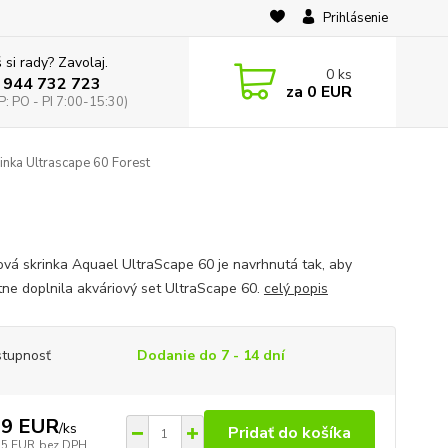
Prihlásenie
 si rady? Zavolaj.
0
ks
 944 732 723
za
0 EUR
: PO - PI 7:00-15:30)
inka Ultrascape 60 Forest
ová skrinka Aquael UltraScape 60 je navrhnutá tak, aby
tne doplnila akváriový set UltraScape 60.
celý popis
tupnosť
Dodanie do 7 - 14 dní
19 EUR
/
ks
Pridať do košíka
75 EUR
bez DPH