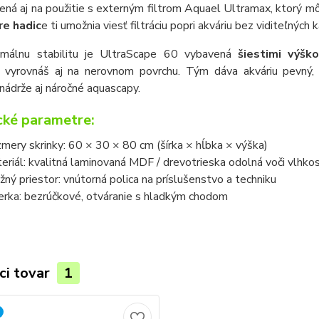
vená aj na použitie s externým filtrom Aquael Ultramax, ktorý m
re hadic
e ti umožnia viesť filtráciu popri akváriu bez viditeľných 
málnu stabilitu je UltraScape 60 vybavená
šiestimi výšk
 vyrovnáš aj na nerovnom povrchu. Tým dáva akváriu pevný, 
 nádrže aj náročné aquascapy.
cké parametre:
mery skrinky: 60 × 30 × 80 cm (šírka × hĺbka × výška)
eriál: kvalitná laminovaná MDF / drevotrieska odolná voči vlhkos
žný priestor: vnútorná polica na príslušenstvo a techniku
erka: bezrúčkové, otváranie s hladkým chodom
ci tovar
1