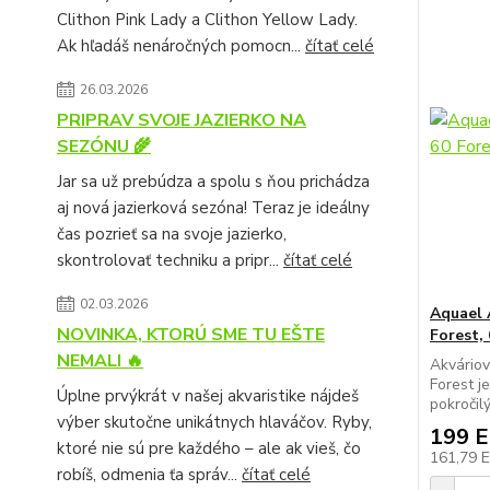
Clithon Pink Lady a Clithon Yellow Lady.
Ak hľadáš nenáročných pomocn...
čítať celé
26.03.2026
PRIPRAV SVOJE JAZIERKO NA
SEZÓNU 🌾
Jar sa už prebúdza a spolu s ňou prichádza
aj nová jazierková sezóna! Teraz je ideálny
čas pozrieť sa na svoje jazierko,
skontrolovať techniku a pripr...
čítať celé
02.03.2026
Aquael 
NOVINKA, KTORÚ SME TU EŠTE
Forest, 
NEMALI 🔥
Akváriov
Forest j
Úplne prvýkrát v našej akvaristike nájdeš
pokročil
výber skutočne unikátnych hlaváčov. Ryby,
199 
ktoré nie sú pre každého – ale ak vieš, čo
161,79 
robíš, odmenia ťa správ...
čítať celé