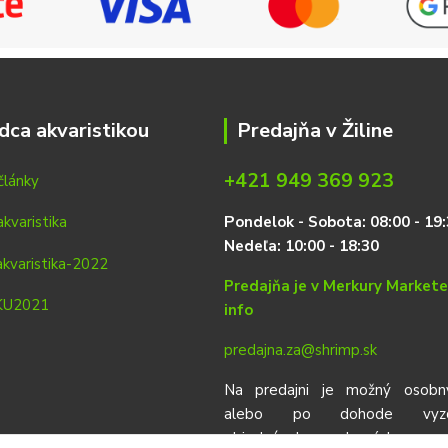
dca akvaristikou
Predajňa v Žiline
+421 949 369 923
články
P
on
delok
- Sobota: 08:00 - 19:
Nedeľa: 10:00 - 18:30
Predajňa je v Merkury Market
info
predajna.za@shrimp.sk
Na predajni je možný osobn
alebo po dohode vyzdv
objednávok urobených vop