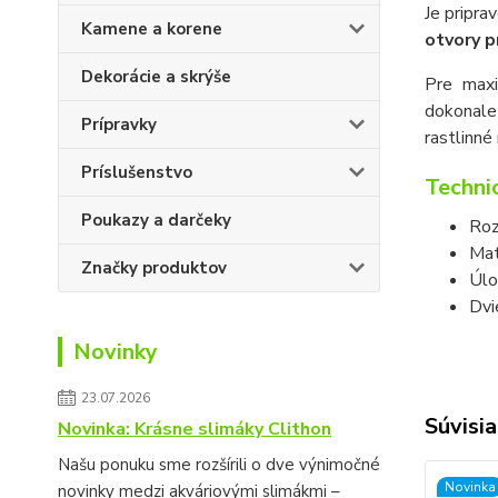
Je pripra
Kamene a korene
otvory p
Dekorácie a skrýše
Pre maxi
dokonale
Prípravky
rastlinné
Príslušenstvo
Techni
Poukazy a darčeky
Roz
Mat
Značky produktov
Úlo
Dvi
Novinky
23.07.2026
Súvisia
Novinka: Krásne slimáky Clithon
Našu ponuku sme rozšírili o dve výnimočné
Novinka
novinky medzi akváriovými slimákmi –