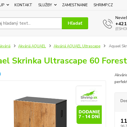
UP
KONTAKT
SLUŽBY
ZAMESTNANIE
SHRIMP.CZ
Nevieš
Hľadať
+421
(ESHOP
kváriá
Akváriá AQUAEL
Akváriá AQUAEL Ultrascape
Aquael Skr
el Skrinka Ultrascape 60 Forest
Akvári
perfek
Dos
1
96,