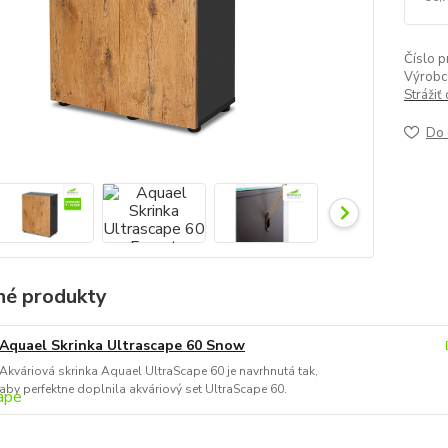
Číslo p
Výrobc
Strážiť
Do 
é produkty
Aquael Skrinka Ultrascape 60 Snow
Akváriová skrinka Aquael UltraScape 60 je navrhnutá tak,
aby perfektne doplnila akváriový set UltraScape 60.