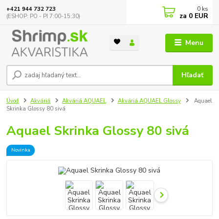
0
ks
+421 944 732 723
za
0 EUR
(ESHOP: PO - PI 7:00-15:30)
Menu
Hľadať
Úvod
Akváriá
Akváriá AQUAEL
Akváriá AQUAEL Glossy
Aquael
Skrinka Glossy 80 sivá
Aquael Skrinka Glossy 80 sivá
Novinka