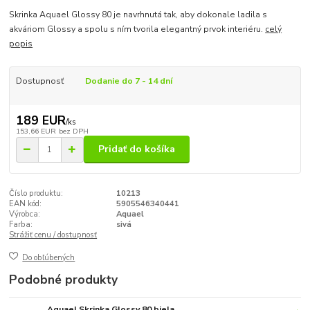
Skrinka Aquael Glossy 80 je navrhnutá tak, aby dokonale ladila s
akváriom Glossy a spolu s ním tvorila elegantný prvok interiéru.
celý
popis
Dostupnosť
Dodanie do 7 - 14 dní
189 EUR
/
ks
153,66 EUR
bez DPH
Pridať do košíka
Číslo produktu:
10213
EAN kód:
5905546340441
Výrobca:
Aquael
Farba:
sivá
Strážiť cenu / dostupnosť
Do obľúbených
Podobné produkty
Aquael Skrinka Glossy 80 biela