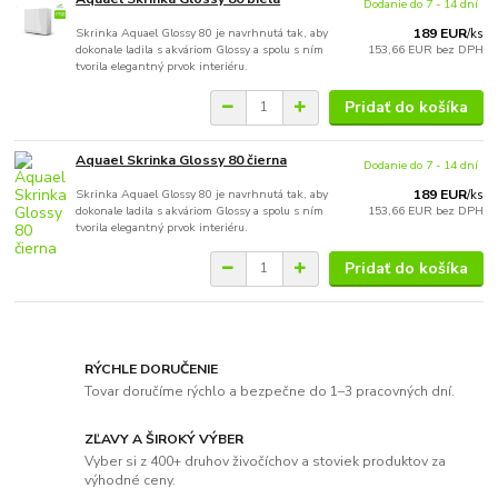
Dodanie do 7 - 14 dní
Skrinka Aquael Glossy 80 je navrhnutá tak, aby
189 EUR
/
ks
dokonale ladila s akváriom Glossy a spolu s ním
153,66 EUR
bez DPH
tvorila elegantný prvok interiéru.
Pridať do košíka
Aquael Skrinka Glossy 80 čierna
Dodanie do 7 - 14 dní
Skrinka Aquael Glossy 80 je navrhnutá tak, aby
189 EUR
/
ks
dokonale ladila s akváriom Glossy a spolu s ním
153,66 EUR
bez DPH
tvorila elegantný prvok interiéru.
Pridať do košíka
RÝCHLE DORUČENIE
Tovar doručíme rýchlo a bezpečne do 1–3 pracovných dní.
ZĽAVY A ŠIROKÝ VÝBER
Vyber si z 400+ druhov živočíchov a stoviek produktov za
výhodné ceny.