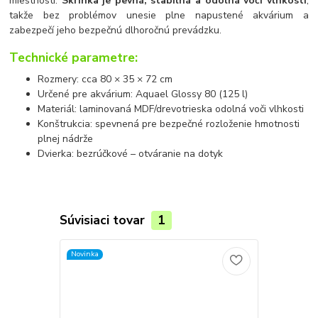
miestnosti.
Skrinka je pevná, stabilná a odolná voči vlhkosti
,
takže bez problémov unesie plne napustené akvárium a
zabezpečí jeho bezpečnú dlhoročnú prevádzku.
Technické parametre:
Rozmery: cca 80 × 35 × 72 cm
Určené pre akvárium: Aquael Glossy 80 (125 l)
Materiál: laminovaná MDF/drevotrieska odolná voči vlhkosti
Konštrukcia: spevnená pre bezpečné rozloženie hmotnosti
plnej nádrže
Dvierka: bezrúčkové – otváranie na dotyk
Súvisiaci tovar
1
Novinka