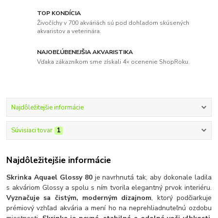
TOP KONDÍCIA
Živočíchy v 700 akváriách sú pod dohľadom skúsených
akvaristov a veterinára.
NAJOBĽÚBENEJŠIA AKVARISTIKA
Vďaka zákazníkom sme získali 4× ocenenie ShopRoku.
Najdôležitejšie informácie
Súvisiaci tovar
1
Najdôležitejšie informácie
Skrinka Aquael Glossy 80
je navrhnutá tak, aby dokonale ladila
s akváriom Glossy a spolu s ním tvorila elegantný prvok interiéru.
Vyznačuje sa čistým, moderným dizajnom
, ktorý podčiarkuje
prémiový vzhľad akvária a mení ho na neprehliadnuteľnú ozdobu