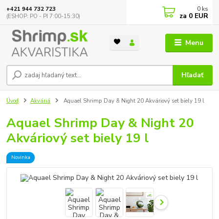
0
ks
+421 944 732 723
za
0 EUR
(ESHOP: PO - PI 7:00-15:30)
Menu
Hľadať
Úvod
Akváriá
Aquael Shrimp Day & Night 20 Akváriový set biely 19 l
Aquael Shrimp Day & Night 20
Akváriový set biely 19 l
Novinka