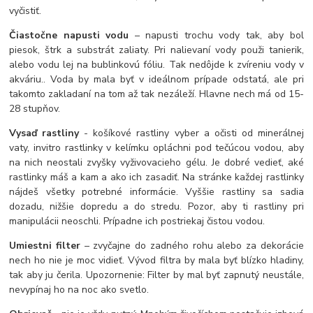
vyčistiť.
Čiastočne napusti vodu
– napusti trochu vody tak, aby bol
piesok, štrk a substrát zaliaty. Pri nalievaní vody použi tanierik,
alebo vodu lej na bublinkovú fóliu. Tak nedôjde k zvíreniu vody v
akváriu.. Voda by mala byť v ideálnom prípade odstatá, ale pri
takomto zakladaní na tom až tak nezáleží. Hlavne nech má od 15-
28 stupňov.
Vysaď rastliny
- košíkové rastliny vyber a očisti od minerálnej
vaty, invitro rastlinky v kelímku opláchni pod tečúcou vodou, aby
na nich neostali zvyšky vyživovacieho gélu. Je dobré vedieť, aké
rastlinky máš a kam a ako ich zasadiť. Na stránke každej rastlinky
nájdeš všetky potrebné informácie. Vyššie rastliny sa sadia
dozadu, nižšie dopredu a do stredu. Pozor, aby ti rastliny pri
manipulácii neoschli. Prípadne ich postriekaj čistou vodou.
Umiestni filter
– zvyčajne do zadného rohu alebo za dekorácie
nech ho nie je moc vidieť. Vývod filtra by mala byť blízko hladiny,
tak aby ju čerila. Upozornenie: Filter by mal byť zapnutý neustále,
nevypínaj ho na noc ako svetlo.