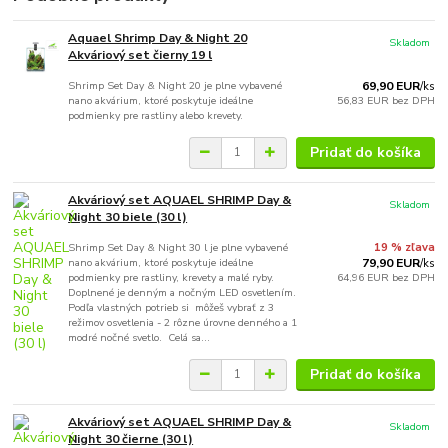
Aquael Shrimp Day & Night 20
Skladom
Akváriový set čierny 19 l
Shrimp Set Day & Night 20 je plne vybavené
69,90 EUR
/
ks
nano akvárium, ktoré poskytuje ideálne
56,83 EUR
bez DPH
podmienky pre rastliny alebo krevety.
Pridať do košíka
Akváriový set AQUAEL SHRIMP Day &
Skladom
Night 30 biele (30 l)
Shrimp Set Day & Night 30 l je plne vybavené
19 % zľava
nano akvárium, ktoré poskytuje ideálne
79,90 EUR
/
ks
podmienky pre rastliny, krevety a malé ryby.
64,96 EUR
bez DPH
Doplnené je denným a nočným LED osvetlením.
Podľa vlastných potrieb si môžeš vybrať z 3
režimov osvetlenia - 2 rôzne úrovne denného a 1
modré nočné svetlo. Celá sa...
Pridať do košíka
Akváriový set AQUAEL SHRIMP Day &
Skladom
Night 30 čierne (30 l)