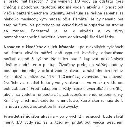
si preto mal každých 7 dní vymeniť 1/3 vody za odstatú (bez
chlóru) s podobnou teplotou ako má voda v akváriu + pridať pol
viečka baktérií Seachem Stability. Akvárium sa reálne zabieha až
niekoľko mesiacov, kým naozaj ožije. Pamätaj, že by nemalo byť
sterilne čisté. Na povrchoch sa vytvorí biofilm prípadne sa trocha
sa zariasi. Podstatné je, že v akváriu a vo filtry
namnožiaprospešné baktérie, ktoré odbúravajú škodlivé látky.
Nasadenie živočíchov a ich kŕmenie
– po niekoľkých týždňoch
od štartu akvária môžeš doň vypustiť živočíchy, odporúčame
počkať aspoň 3 týždne. Nech ich budeš kupovať odkiaľkoľvek
ideálne dodrž tento postup: Živočíchy prelej do väčšej nádoby,
postupne im prilej viac krát vodu z akvária a následne ich prelov.
Aklimatizácia môže trvať 15 – 120 minút aj v závislosti na citlivosti
živočíchov a rozdiel teploty vody v akváriu a vo vrecku, v ktorom
boli zabalené. Pred nákupom si vždy niečo o zvieratkách prečítaj,
aby si sa vedel o ne postarať a zabezpečil im vhodné podmienky.
Kŕmiť by si ich mal vždy len v množstve, ktoré skonzumujú do 5
minút a nebudú ostávať po krmive zvyšky.
Pravidelná údržba akvária
– po prvých 2 mesiacoch bude stačiť
meniť 1/3 vody raz za 2 týždne+ pridať pol viečka Seachem