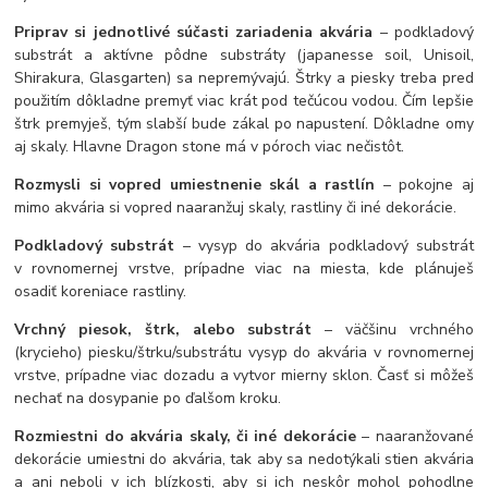
Priprav si jednotlivé súčasti zariadenia akvária
– podkladový
substrát a aktívne pôdne substráty (japanesse soil, Unisoil,
Shirakura, Glasgarten) sa nepremývajú. Štrky a piesky treba pred
použitím dôkladne premyť viac krát pod tečúcou vodou. Čím lepšie
štrk premyješ, tým slabší bude zákal po napustení. Dôkladne omy
aj skaly. Hlavne Dragon stone má v póroch viac nečistôt.
Rozmysli si vopred umiestnenie skál a rastlín
– pokojne aj
mimo akvária si vopred naaranžuj skaly, rastliny či iné dekorácie.
Podkladový substrát
– vysyp do akvária podkladový substrát
v rovnomernej vrstve, prípadne viac na miesta, kde plánuješ
osadiť koreniace rastliny.
Vrchný piesok, štrk, alebo substrát
– väčšinu vrchného
(krycieho) piesku/štrku/substrátu vysyp do akvária v rovnomernej
vrstve, prípadne viac dozadu a vytvor mierny sklon. Časť si môžeš
nechať na dosypanie po ďalšom kroku.
Rozmiestni do akvária skaly, či iné dekorácie
– naaranžované
dekorácie umiestni do akvária, tak aby sa nedotýkali stien akvária
a ani neboli v ich blízkosti, aby si ich neskôr mohol pohodlne