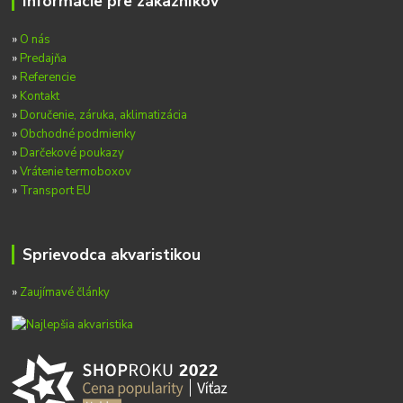
Informácie pre zákazníkov
»
O nás
»
Predajňa
»
Referencie
»
Kontakt
»
Doručenie, záruka, aklimatizácia
»
Obchodné podmienky
»
Darčekové poukazy
»
Vrátenie termoboxov
»
Transport EU
Sprievodca akvaristikou
»
Zaujímavé články