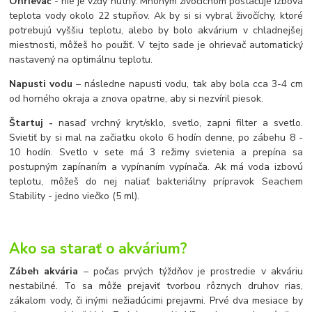
Ohrievač
- nie je vždy nutný. Mnohým živočíchom postačuje izbová
teplota vody okolo 22 stupňov. Ak by si si vybral živočíchy, ktoré
potrebujú vyššiu teplotu, alebo by bolo akvárium v chladnejšej
miestnosti, môžeš ho použiť. V tejto sade je ohrievač automatický
nastavený na optimálnu teplotu.
Napusti vodu
– následne napusti vodu, tak aby bola cca 3-4 cm
od horného okraja a znova opatrne, aby si nezvíril piesok.
Štartuj -
nasaď vrchný kryt/sklo, svetlo, zapni filter a svetlo.
Svietiť by si mal na začiatku okolo 6 hodín denne, po zábehu 8 -
10 hodín. Svetlo v sete má 3 režimy svietenia a prepína sa
postupným zapínaním a vypínaním vypínača. Ak má voda izbovú
teplotu, môžeš do nej naliať bakteriálny prípravok Seachem
Stability - jedno viečko (5 ml).
Ako sa starať o akvárium?
Zábeh akvária
– počas prvých týždňov je prostredie v akváriu
nestabilné. To sa môže prejaviť tvorbou rôznych druhov rias,
zákalom vody, či inými nežiadúcimi prejavmi. Prvé dva mesiace by