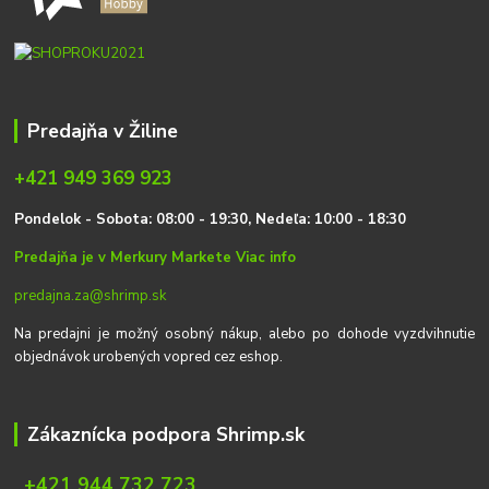
Predajňa v Žiline
+421 949 369 923
P
on
delok
- Sobota: 08:00 - 19:30, Nedeľa: 10:00 - 18:30
Predajňa je v Merkury Markete
Viac info
predajna.za@shrimp.sk
Na predajni je možný osobný nákup, alebo po dohode vyzdvihnutie
objednávok urobených vopred cez eshop.
Zákaznícka podpora Shrimp.sk
+421 944 732 723