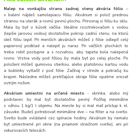
Nalep na vonkajšiu stranu zadnej steny akvária fóliu
–
v balení nájdeš samolepiacu fóliu. Akvárium si polož prednou
stranou na uterák a rovnú pevnú plochu. Prirovnaj si fóliu ku sklu.
Mala by byť o kúsok väčšia. Ideálne rozstrekovačom s vodou
(lepšie jarovou vodou) dostatočne pokrop zadnú stenu, na ktorú
ideš fóliu lepiť. Pri menších akváriách môžeš z fólie odlepiť celý
papierový podklad a nalepiť ju naraz. Pri väčších plochách to
treba robiť postupne a s rozvahou, aby tapeta bola nalepená
rovno. Vrstva vody pod fóliou by mala byť po celej ploche. Po
položení môžeš gumovou stierkou, alebo platobnou kartou vodu
a bublinky vytlačiť z pod fólie. Začínaj v strede a pokračuj ku
krajom. Následne môžeš pretŕčajúce okraje fólie opatrne orezať
ostrým nožom.
Akvárium umiestni na určené miesto
- skrinka, alebo iný
podstavec by mal byť dostatočne pevný. Počítaj minimálne
s váhou 1 kg/1 l objemu. Na mieste by si mal mať prístup k el.
zásuvke. Budeš potrebovať minimálne dve – na filter a na svetlo.
Svetlo bude ovládané cez spínacie hodiny. Akvárium by nemalo
byť umiestnené pri okne (na priamom slnečnom svetle), ani pri
vykurovacích telesách.