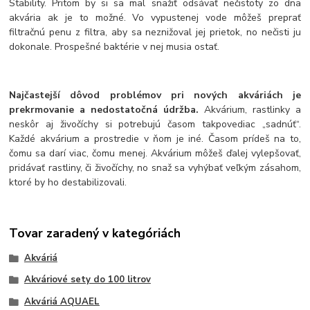
Stability. Pritom by si sa mal snažiť odsávať nečistoty zo dna
akvária ak je to možné. Vo vypustenej vode môžeš preprať
filtračnú penu z filtra, aby sa neznižoval jej prietok, no nečisti ju
dokonale. Prospešné baktérie v nej musia ostať.
Najčastejší dôvod problémov pri nových akváriách je
prekrmovanie a nedostatočná údržba.
Akvárium, rastlinky a
neskôr aj živočíchy si potrebujú časom takpovediac „sadnúť“.
Každé akvárium a prostredie v ňom je iné. Časom prídeš na to,
čomu sa darí viac, čomu menej. Akvárium môžeš ďalej vylepšovať,
pridávať rastliny, či živočíchy, no snaž sa vyhýbať veľkým zásahom,
ktoré by ho destabilizovali.
Tovar zaradený v kategóriách
Akváriá
Akváriové sety do 100 litrov
Akváriá AQUAEL