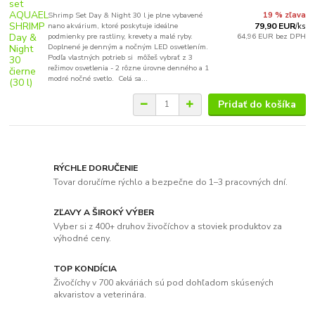
Shrimp Set Day & Night 30 l je plne vybavené
19 % zľava
nano akvárium, ktoré poskytuje ideálne
79,90 EUR
/
ks
podmienky pre rastliny, krevety a malé ryby.
64,96 EUR
bez DPH
Doplnené je denným a nočným LED osvetlením.
Podľa vlastných potrieb si môžeš vybrať z 3
režimov osvetlenia - 2 rôzne úrovne denného a 1
modré nočné svetlo. Celá sa...
Pridať do košíka
RÝCHLE DORUČENIE
Tovar doručíme rýchlo a bezpečne do 1–3 pracovných dní.
ZĽAVY A ŠIROKÝ VÝBER
Vyber si z 400+ druhov živočíchov a stoviek produktov za
výhodné ceny.
TOP KONDÍCIA
Živočíchy v 700 akváriách sú pod dohľadom skúsených
akvaristov a veterinára.