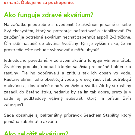
uznaná. Ďakujeme za pochopenie.
Ako funguje zdravé akvárium?
Na začiatku je potrebné si uvedomiť, že akvárium je samé o sebe
živý ekosystém, ktorý sa potrebuje naštartovať a stabilizovať. Po
založení je potrebné akvárium nechať zabehnúť aspoň 2-3 týždne.
Čím skôr nasadíš do akvária živočíchy, tým je vyššie riziko, že im
prostredie ešte nebude vyhovovať a môžu uhynúť.
Jednoducho povedané, v zdravom akváriu funguje výmena látok.
Živočíchy produkujú odpad, ktorým sa živia prospešné baktérie a
rastliny. Tie ho odbúravajú a znižujú tak ich obsah vo vode.
Rastliny okrem toho okysličujú vodu, pre svoj rast však potrebujú
v akváriu aj dostatočné množstvo živín a svetla. Ak by si rastliny
zasadil do čistého štrku, nedarilo by sa im tak dobre, preto je v
sade aj podkladový výživný substrát, ktorý im prísun živín
zabezpečí.
Sada obsahuje aj bakteriálny prípravok Seachem Stability, ktorý
pomáha zabehnutiu akvária.
Ako založiť akvárium?