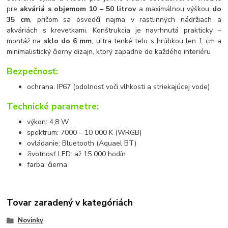
pre
akváriá s objemom 10 – 50 litrov
a maximálnou výškou
do
35 cm
, pričom sa osvedčí najmä v rastlinných nádržiach a
akváriách s krevetkami. Konštrukcia je navrhnutá prakticky –
montáž na
sklo do 6 mm
, ultra tenké telo s hrúbkou len 1 cm a
minimalistický čierny dizajn, ktorý zapadne do každého interiéru
Bezpečnosť:
ochrana: IP67 (odolnosť voči vlhkosti a striekajúcej vode)
Technické parametre:
výkon: 4,8 W
spektrum: 7000 – 10 000 K (WRGB)
ovládanie: Bluetooth (Aquael BT)
životnosť LED: až 15 000 hodín
farba: čierna
Tovar zaradený v kategóriách
Novinky