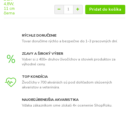
Pridať do košíka
RÝCHLE DORUČENIE
Tovar doručíme rýchlo a bezpečne do 1–3 pracovných dní.
ZĽAVY A ŠIROKÝ VÝBER
Vyber si z 400+ druhov živočíchov a stoviek produktov za
výhodné ceny.
TOP KONDÍCIA
Živočíchy v 700 akváriách sú pod dohľadom skúsených
akvaristov a veterinára.
NAJOBĽÚBENEJŠIA AKVARISTIKA
Vďaka zákazníkom sme získali 4× ocenenie ShopRoku.