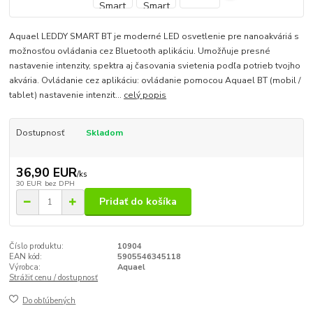
Aquael LEDDY SMART BT je moderné LED osvetlenie pre nanoakváriá s
možnosťou ovládania cez Bluetooth aplikáciu. Umožňuje presné
nastavenie intenzity, spektra aj časovania svietenia podľa potrieb tvojho
akvária. Ovládanie cez aplikáciu: ovládanie pomocou Aquael BT (mobil /
tablet) nastavenie intenzit...
celý popis
Dostupnosť
Skladom
36,90 EUR
/
ks
30 EUR
bez DPH
Pridať do košíka
Číslo produktu:
10904
EAN kód:
5905546345118
Výrobca:
Aquael
Strážiť cenu / dostupnosť
Do obľúbených