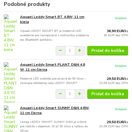
Podobné produkty
Aquael Leddy Smart BT 4,8W, 11 cm
Skladom
biela
Aquael LEDDY SMART BT je moderné LED
36,90 EUR
/
ks
osvetlenie pre nanoakváriá s možnosťou ovládania
30 EUR
bez DPH
cez Bluetooth aplikáciu.
Pridať do košíka
Aquael Leddy Smart PLANT D&N 4,8
Skladom
W, 11 cm čierna
Moderné LED svietidlo pre akváriá do 50 litrov –
29,50 EUR
/
ks
nástupca obľúbenej rady LEDDY SMART.
23,98 EUR
bez DPH
Pridať do košíka
Aquael Leddy Smart SUNNY D&N 4,8W,
Skladom
11 cm čierna
Lampa LEDDY SMART SUNNY D&N je určená
29,50 EUR
/
ks
pre nádrže s objemom 10 až 50 litrov a výškou do
23,98 EUR
bez DPH
35 cm.