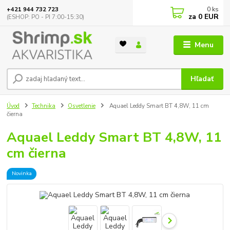
0
ks
+421 944 732 723
za
0 EUR
(ESHOP: PO - PI 7:00-15:30)
Menu
Hľadať
Úvod
Technika
Osvetlenie
Aquael Leddy Smart BT 4,8W, 11 cm
čierna
Aquael Leddy Smart BT 4,8W, 11
cm čierna
Novinka