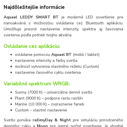
Najdôležitejšie informácie
Aquael LEDDY SMART BT
je moderné LED osvetlenie pre
nanoakváriá s možnosťou ovládania cez Bluetooth aplikáciu.
Umožňuje presné nastavenie intenzity, spektra aj časovania
svietenia podľa potrieb tvojho akvária.
Ovládanie cez aplikáciu:
ovládanie pomocou
Aquael BT
(mobil / tablet)
nastavenie intenzity a farby svetla
možnosť vytvorenia vlastného režimu (Custom)
nastavenie časového cyklu svietenia
Variabilné spektrum WRGB:
Sunny (7000 K) – univerzálne denné svetlo
Plant (9000 K) – podpora rastu rastlín
Marine (10 000 K) – zvýraznenie farieb
Custom – vlastné nastavenie
Svetlo ponúka
režimy
Day & Night
pre simuláciu prirodzeného
denného cyklu a
Moon
pre jemné nočné osvetlenie. Je vhodné