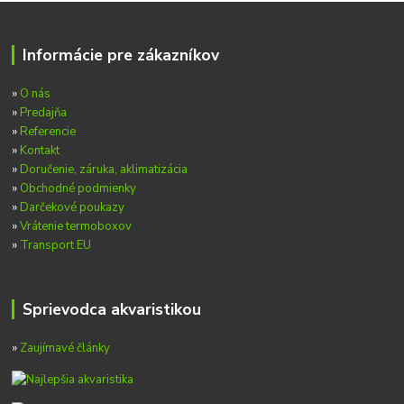
Informácie pre zákazníkov
»
O nás
»
Predajňa
»
Referencie
»
Kontakt
»
Doručenie, záruka, aklimatizácia
»
Obchodné podmienky
»
Darčekové poukazy
»
Vrátenie termoboxov
»
Transport EU
Sprievodca akvaristikou
»
Zaujímavé články