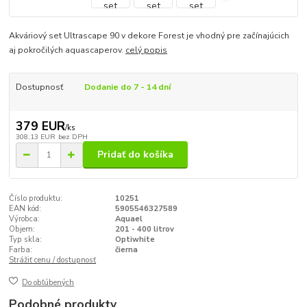
Akváriový set Ultrascape 90 v dekore Forest je vhodný pre začínajúcich
aj pokročilých aquascaperov.
celý popis
Dostupnosť
Dodanie do 7 - 14 dní
379 EUR
/
ks
308,13 EUR
bez DPH
Pridať do košíka
Číslo produktu:
10251
EAN kód:
5905546327589
Výrobca:
Aquael
Objem:
201 - 400 litrov
Typ skla:
Optiwhite
Farba:
čierna
Strážiť cenu / dostupnosť
Do obľúbených
Podobné produkty