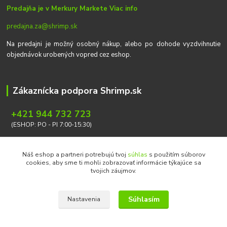
Predajňa je v Merkury Markete
Viac info
predajna.za@shrimp.sk
Na predajni je možný osobný nákup, alebo po dohode vyzdvihnutie
objednávok urobených vopred cez eshop.
Zákaznícka podpora Shrimp.sk
+421 944 732 723
(ESHOP: PO - PI 7:00-15:30)
info@shrimp.sk
Náš eshop a partneri potrebujú tvoj
súhlas
s použitím súborov
cookies, aby sme ti mohli zobrazovať informácie týkajúce sa
tvojich záujmov.
Súhlasím
Nastavenia
Copyright © 2026 Ondrej Svoboda - Shrimp.sk