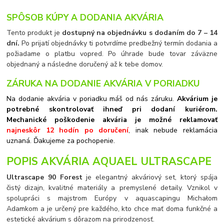
SPÔSOB KÚPY A DODANIA AKVÁRIA
Tento produkt je
dostupný na objednávku s dodaním do 7 – 14
dní.
Po prijatí objednávky ti potvrdíme predbežný termín dodania a
požiadame o platbu vopred. Po úhrade bude tovar záväzne
objednaný a následne doručený až k tebe domov.
ZÁRUKA NA DODANIE AKVÁRIA V PORIADKU
Na dodanie akvária v poriadku máš od nás záruku.
Akvárium je
potrebné skontrolovať ihneď pri dodaní kuriérom.
Mechanické poškodenie akvária je možné reklamovať
najneskôr 12 hodín po doručení
, inak nebude reklamácia
uznaná. Ďakujeme za pochopenie.
POPIS AKVÁRIA AQUAEL ULTRASCAPE
Ultrascape 90 Forest
je elegantný akváriový set, ktorý spája
čistý dizajn, kvalitné materiály a premyslené detaily. Vznikol v
spolupráci s majstrom Európy v aquascapingu Michałom
Adamkom a je určený pre každého, kto chce mať doma funkčné a
estetické akvárium s dôrazom na prirodzenosť.