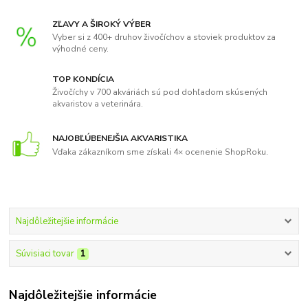
ZĽAVY A ŠIROKÝ VÝBER
Vyber si z 400+ druhov živočíchov a stoviek produktov za
výhodné ceny.
TOP KONDÍCIA
Živočíchy v 700 akváriách sú pod dohľadom skúsených
akvaristov a veterinára.
NAJOBĽÚBENEJŠIA AKVARISTIKA
Vďaka zákazníkom sme získali 4× ocenenie ShopRoku.
Najdôležitejšie informácie
Súvisiaci tovar
1
Najdôležitejšie informácie