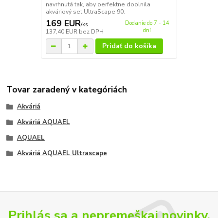
navrhnutá tak, aby perfektne doplnila
akváriový set UltraScape 90.
169 EUR
Dodanie do 7 - 14
/
ks
dní
137,40 EUR
bez DPH
Pridať do košíka
Tovar zaradený v kategóriách
Akváriá
Akváriá AQUAEL
AQUAEL
Akváriá AQUAEL Ultrascape
Prihlás sa a nepremeškaj novinky,