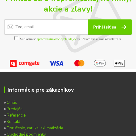
akcie a zľavy!
Prihlásiť sa
Súhlasím so
spracovaním osobných údajov
za účelom zasielania newslettera.
Informácie pre zákazníkov
»
O nás
»
Predajňa
»
Referencie
»
Kontakt
»
Doručenie, záruka, aklimatizácia
»
Obchodné podmienky