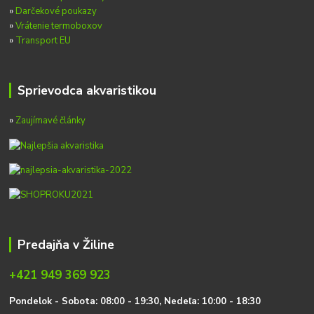
»
Darčekové poukazy
»
Vrátenie termoboxov
»
Transport EU
Sprievodca akvaristikou
»
Zaujímavé články
Predajňa v Žiline
+421 949 369 923
P
on
delok
- Sobota: 08:00 - 19:30, Nedeľa: 10:00 - 18:30