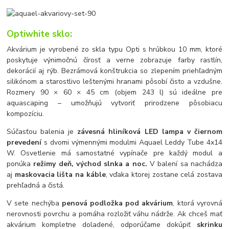
Optiwhite sklo:
Akvárium je vyrobené zo skla typu Opti s hrúbkou 10 mm, ktoré
poskytuje výnimočnú čírosť a verne zobrazuje farby rastlín,
dekorácií aj rýb. Bezrámová konštrukcia so zlepením priehľadným
silikónom a starostlivo leštenými hranami pôsobí čisto a vzdušne.
Rozmery 90 × 60 × 45 cm (objem 243 l) sú ideálne pre
aquascaping – umožňujú vytvoriť prirodzene pôsobiacu
kompozíciu.
Súčasťou balenia je
závesná hliníková LED lampa v čiernom
prevedení
s dvomi výmennými modulmi Aquael Leddy Tube 4x14
W. Osvetlenie má samostatné vypínače pre každý modul a
ponúka
režimy deň, východ slnka a noc.
V balení sa nachádza
aj
maskovacia lišta na káble
, vďaka ktorej zostane celá zostava
prehľadná a čistá.
V sete nechýba
penová podložka pod akvárium
, ktorá vyrovná
nerovnosti povrchu a pomáha rozložiť váhu nádrže. Ak chceš mať
akvárium kompletne doladené, odporúčame dokúpiť
skrinku