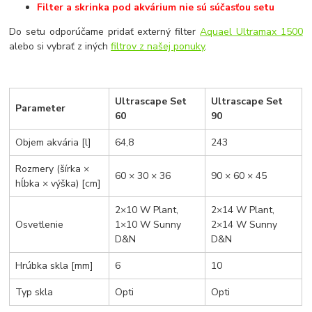
Filter a skrinka pod akvárium nie sú súčasťou setu
Do setu odporúčame pridať externý filter
Aquael Ultramax 1500
alebo si vybrať z iných
filtrov z našej ponuky
.
Ultrascape Set
Ultrascape Set
Parameter
60
90
Objem akvária [l]
64,8
243
Rozmery (šírka ×
60 × 30 × 36
90 × 60 × 45
hĺbka × výška) [cm]
2×10 W Plant,
2×14 W Plant,
Osvetlenie
1×10 W Sunny
2×14 W Sunny
D&N
D&N
Hrúbka skla [mm]
6
10
Typ skla
Opti
Opti