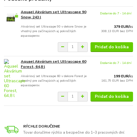
Aquael Akvárium set Ultrascape 90
Dodanie do 7 - 14 dní
Snow, 243 l
Akváriový set Ultrascape 90 v dekore Snow je
379 EUR
/
ks
vhodný pre začínajúcich aj pokročilých
308,13 EUR
bez DPH
aquascaperov.
Pridať do košíka
Aquael Akvárium set Ultrascape 60
Dodanie do 7 - 14 dní
Forest, 64,8 l
Akváriový set Ultrascape 60 v dekore Forest je
199 EUR
/
ks
vhodný pre začínajúcich aj pokročilých
161,79 EUR
bez DPH
aquascaperov.
Pridať do košíka
RÝCHLE DORUČENIE
Tovar doručíme rýchlo a bezpečne do 1–3 pracovných dní.