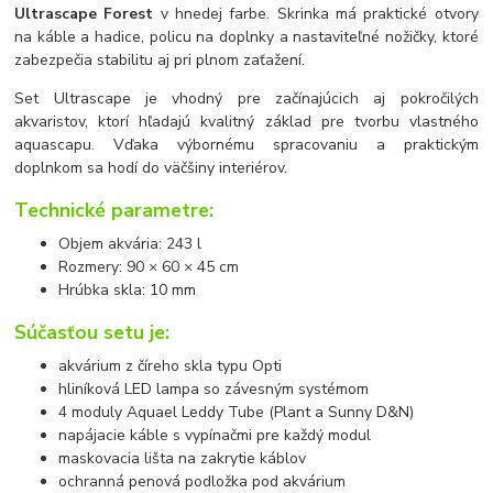
Ultrascape Forest
v hnedej farbe. Skrinka má praktické otvory
na káble a hadice, policu na doplnky a nastaviteľné nožičky, ktoré
zabezpečia stabilitu aj pri plnom zaťažení.
Set Ultrascape je vhodný pre začínajúcich aj pokročilých
akvaristov, ktorí hľadajú kvalitný základ pre tvorbu vlastného
aquascapu. Vďaka výbornému spracovaniu a praktickým
doplnkom sa hodí do väčšiny interiérov.
Technické parametre:
Objem akvária: 243 l
Rozmery: 90 × 60 × 45 cm
Hrúbka skla: 10 mm
Súčasťou setu je:
akvárium z číreho skla typu Opti
hliníková LED lampa so závesným systémom
4 moduly Aquael Leddy Tube (Plant a Sunny D&N)
napájacie káble s vypínačmi pre každý modul
maskovacia lišta na zakrytie káblov
ochranná penová podložka pod akvárium