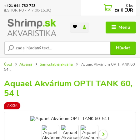
0
ks
+421 944 732 723
za
0 EUR
(ESHOP: PO - PI 7:00-15:30)
Menu
Hľadať
Úvod
Akváriá
Samostatné akváriá
Aquael Akvárium OPTI TANK 60,
54 l
Aquael Akvárium OPTI TANK 60,
54 l
AKCIA