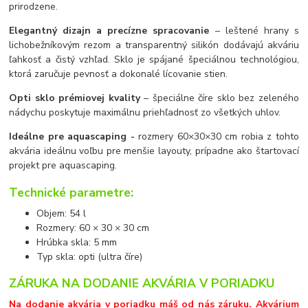
prirodzene.
Elegantný dizajn a precízne spracovanie
– leštené hrany s
lichobežníkovým rezom a transparentný silikón dodávajú akváriu
ľahkosť a čistý vzhľad. Sklo je spájané špeciálnou technológiou,
ktorá zaručuje pevnosť a dokonalé lícovanie stien.
Opti sklo prémiovej kvality
– špeciálne číre sklo bez zeleného
nádychu poskytuje maximálnu priehľadnosť zo všetkých uhlov.
Ideálne pre aquascaping -
rozmery 60×30×30 cm robia z tohto
akvária ideálnu voľbu pre menšie layouty, prípadne ako štartovací
projekt pre aquascaping.
Technické parametre:
Objem: 54 l
Rozmery: 60 × 30 × 30 cm
Hrúbka skla: 5 mm
Typ skla: opti (ultra číre)
ZÁRUKA NA DODANIE AKVÁRIA V PORIADKU
Na dodanie akvária v poriadku máš od nás záruku. Akvárium