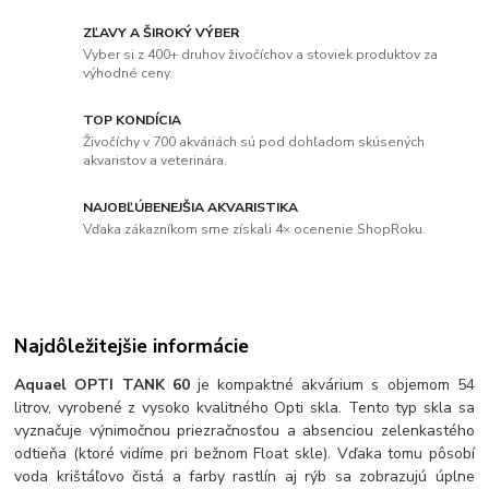
ZĽAVY A ŠIROKÝ VÝBER
Vyber si z 400+ druhov živočíchov a stoviek produktov za
výhodné ceny.
TOP KONDÍCIA
Živočíchy v 700 akváriách sú pod dohľadom skúsených
akvaristov a veterinára.
NAJOBĽÚBENEJŠIA AKVARISTIKA
Vďaka zákazníkom sme získali 4× ocenenie ShopRoku.
Najdôležitejšie informácie
Aquael OPTI TANK 60
je kompaktné akvárium s objemom 54
litrov, vyrobené z vysoko kvalitného Opti skla. Tento typ skla sa
vyznačuje výnimočnou priezračnosťou a absenciou zelenkastého
odtieňa (ktoré vidíme pri bežnom Float skle). Vďaka tomu pôsobí
voda krištáľovo čistá a farby rastlín aj rýb sa zobrazujú úplne