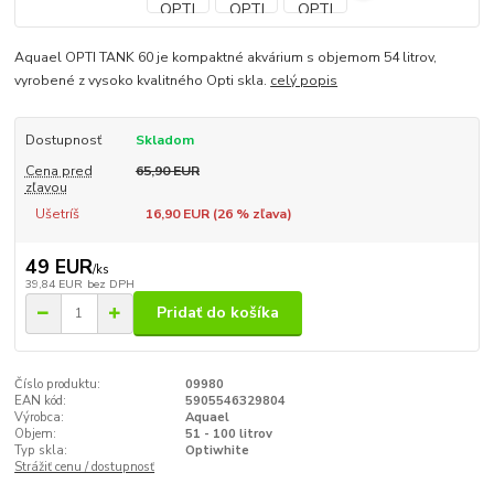
Aquael OPTI TANK 60 je kompaktné akvárium s objemom 54 litrov,
vyrobené z vysoko kvalitného Opti skla.
celý popis
Dostupnosť
Skladom
Cena pred
65,90 EUR
zľavou
Ušetríš
16,90 EUR (
26
% zľava)
49 EUR
/
ks
39,84 EUR
bez DPH
Pridať do košíka
Číslo produktu:
09980
EAN kód:
5905546329804
Výrobca:
Aquael
Objem:
51 - 100 litrov
Typ skla:
Optiwhite
Strážiť cenu / dostupnosť