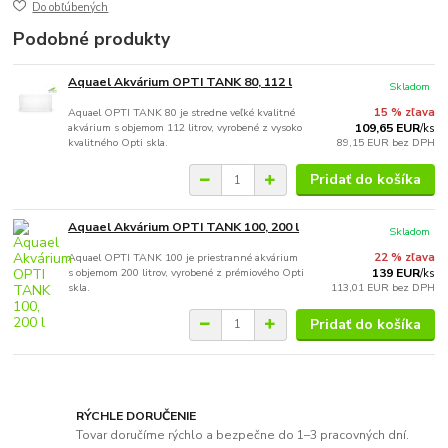
Do obľúbených
Podobné produkty
Aquael Akvárium OPTI TANK 80, 112 l
Skladom
Aquael OPTI TANK 80 je stredne veľké kvalitné
15 % zľava
akvárium s objemom 112 litrov, vyrobené z vysoko
109,65 EUR
/
ks
kvalitného Opti skla.
89,15 EUR
bez DPH
Pridať do košíka
Aquael Akvárium OPTI TANK 100, 200 l
Skladom
Aquael OPTI TANK 100 je priestranné akvárium
22 % zľava
s objemom 200 litrov, vyrobené z prémiového Opti
139 EUR
/
ks
skla.
113,01 EUR
bez DPH
Pridať do košíka
RÝCHLE DORUČENIE
Tovar doručíme rýchlo a bezpečne do 1–3 pracovných dní.