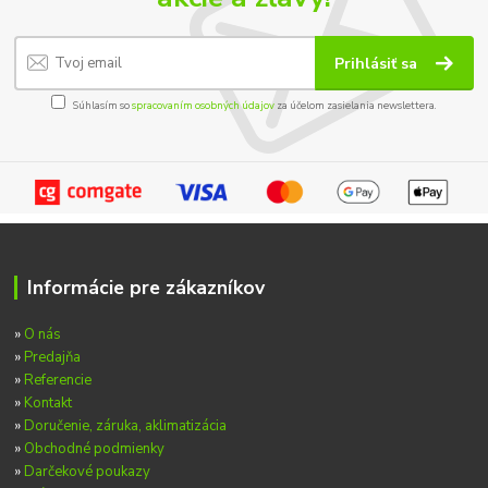
Prihlásiť sa
Súhlasím so
spracovaním osobných údajov
za účelom zasielania newslettera.
Informácie pre zákazníkov
»
O nás
»
Predajňa
»
Referencie
»
Kontakt
»
Doručenie, záruka, aklimatizácia
»
Obchodné podmienky
»
Darčekové poukazy