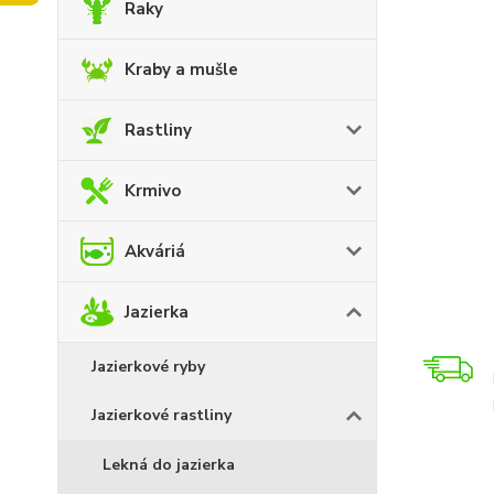
Raky
Kraby a mušle
Rastliny
Krmivo
Akváriá
Jazierka
Jazierkové ryby
Jazierkové rastliny
Lekná do jazierka