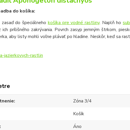
adiť Aponogeton distachyos
adba do košíka:
u zasaď do špeciálneho
košíka pre vodné rastliny
. Naplň ho
sub
z ich prílišného zakrývania. Povrch zasyp jemným štrkom, pie
ierka, aby listy mohli voľne plávať po hladine. Neskôr, keď sa ras
etre
tnenie
Zóna 3/4
Košík
Áno