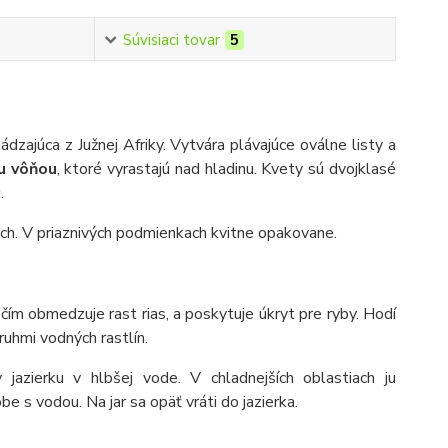
Súvisiaci tovar
5
dzajúca z Južnej Afriky. Vytvára plávajúce oválne listy a
u vôňou
, ktoré vyrastajú nad hladinu. Kvety sú dvojklasé
.
iach. V priaznivých podmienkach kvitne opakovane.
, čím obmedzuje rast rias, a poskytuje úkryt pre ryby. Hodí
ruhmi vodných rastlín.
zierku v hlbšej vode. V chladnejších oblastiach ju
 s vodou. Na jar sa opäť vráti do jazierka.