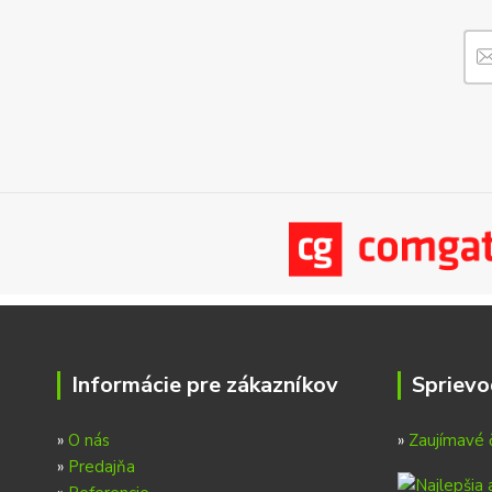
Informácie pre zákazníkov
Sprievo
»
O nás
»
Zaujímavé 
»
Predajňa