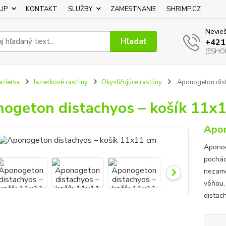
UP
KONTAKT
SLUŽBY
ZAMESTNANIE
SHRIMP.CZ
Nevieš
Hľadať
+421
(ESHOP
azierka
Jazierkové rastliny
Okysličujúce rastliny
Aponogeton dist
ogeton distachyos – košík 11x
Apon
Aponog
pochád
nezame
vôňou,
distach