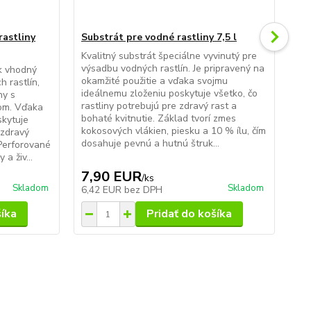
rastliny
Substrát pre vodné rastliny 7,5 l
Sub
Kvalitný substrát špeciálne vyvinutý pre
Kva
výsadbu vodných rastlín. Je pripravený na
výs
k vhodný
okamžité použitie a vďaka svojmu
oka
 rastlín,
ideálnemu zloženiu poskytuje všetko, čo
ide
hy s
rastliny potrebujú pre zdravý rast a
ras
om. Vďaka
bohaté kvitnutie. Základ tvorí zmes
boh
kytuje
kokosových vlákien, piesku a 10 % ílu, čím
kok
 zdravý
dosahuje pevnú a hutnú štruk...
dos
 Perforované
a živ...
7,90 EUR
1
/
ks
Skladom
Skladom
6,42 EUR
bez DPH
9,
šíka
Pridať do košíka