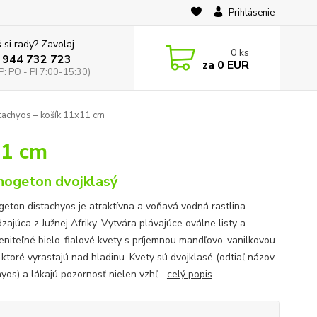
Prihlásenie
 si rady? Zavolaj.
0
ks
 944 732 723
za
0 EUR
: PO - PI 7:00-15:30)
achyos – košík 11x11 cm
11 cm
ogeton dvojklasý
eton distachyos je atraktívna a voňavá vodná rastlina
zajúca z Južnej Afriky. Vytvára plávajúce oválne listy a
niteľné bielo-fialové kvety s príjemnou mandľovo-vanilkovou
 ktoré vyrastajú nad hladinu. Kvety sú dvojklasé (odtiaľ názov
yos) a lákajú pozornosť nielen vzhľ...
celý popis