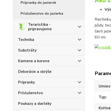
Ako s
Prípravky do jazierok
Výs
Príslušenstvo do jazierka
Rastlink
Teraristika -
pôdy, be
pripravujeme
časti jaz
60 cm.
Technika
Substráty
Kamene a korene
Dekorácie a skrýše
Param
Prípravky
Umies
Príslušenstvo
Typ
Poukazy a darčeky
Kvitne