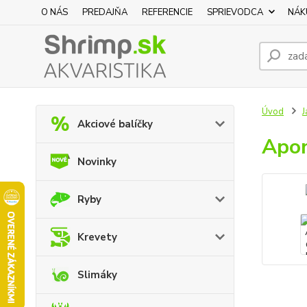
O NÁS
PREDAJŇA
REFERENCIE
SPRIEVODCA
NÁK
Úvod
J
Akciové balíčky
Apon
Novinky
Ryby
Krevety
Slimáky