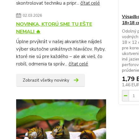
skontrolovať techniku a pripr...
čítať celé
02.03.2026
Výsadbo
18×18 
NOVINKA, KTORÚ SME TU EŠTE
NEMALI 🔥
Odolný p
vodných 
Úplne prvýkrát v našej akvaristike nájdeš
18 × 12 
pre kore
výber skutočne unikátnych hlaváčov. Ryby,
ukotveni
ktoré nie sú pre každého – ale ak vieš, čo
iné jazie
robíš, odmenia ťa správ...
čítať celé
perforov
prúdenie 
1,79 
Zobraziť všetky novinky
1,46 EU