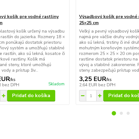
vý košík pre vodné rastliny
Výsadbový košík pre vodné 
cm
25×25 cm
lastový košík určený na výsadbu
Veľký a pevný výsadbový koší
rastlín do jazierka. Rozmery 18 ×
najmä pre väčšie druhy vodných
cm ponúkajú dostatok priestoru
ako sú lekná, trstiny či iné dru
ňový systém a umožňujú stabilné
mohutným koreňovým systém
e rastlín, ako sú lekná, kosatce či
rozmerom 25 × 25 × 20 cm pos
rkové rastliny. Košík má
rastline dostatok priestoru na
ané steny, ktoré umožňujú
vývoj a stabilné zakorenenie.
vody a prístup živ...
steny zabezpečujú prístup vody 
EUR
3,25 EUR
/
ks
/
ks
Skladom
R
bez DPH
2,64 EUR
bez DPH
Pridať do košíka
Pridať do ko