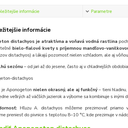
ležitejšie informácie
Parametre
žitejšie informácie
on distachyos je atraktívna a voňavá vodná rastlina
pochá
iteľné
bielo-fialové kvety s príjemnou mandľovo-vanilkovo
ázov distachyos) a lákajú pozornosť nielen vzhľadom, ale aj vôňou
lhú sezónu
– od jari až do jesene, často aj v chladnejších obdob
ku je Aponogeton
nielen okrasný, ale aj funkčný
– tieni hladinu
edne veľkých až väčších jazierok a výborne sa kombinuje s inými d
dornosť:
Hľuzu A. distachyos môžeme prezimovať priamo v ja
e preniesť do pivnice s teplotou 8–10 °C, kde prezimuje v nádobe