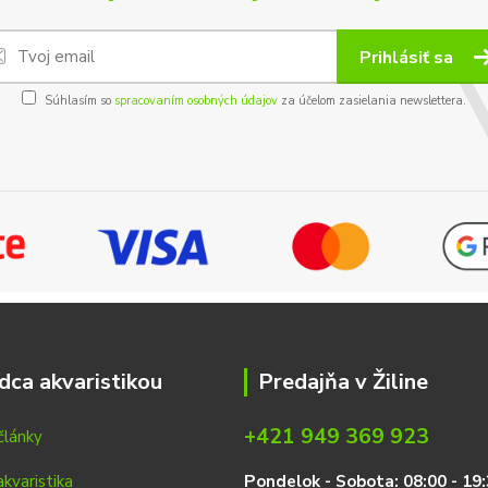
Prihlásiť sa
Súhlasím so
spracovaním osobných údajov
za účelom zasielania newslettera.
dca akvaristikou
Predajňa v Žiline
+421 949 369 923
články
P
on
delok
- Sobota: 08:00 - 19: