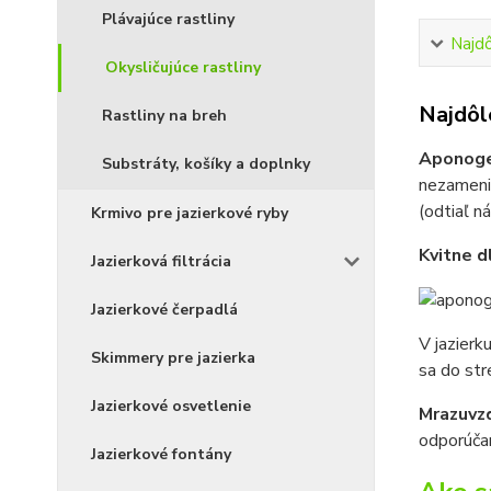
Plávajúce rastliny
Najdô
Okysličujúce rastliny
Najdôle
Rastliny na breh
Aponoget
Substráty, košíky a doplnky
nezamen
(odtiaľ n
Krmivo pre jazierkové ryby
Kvitne d
Jazierková filtrácia
Jazierkové čerpadlá
V jazier
Skimmery pre jazierka
sa do str
Jazierkové osvetlenie
Mrazuvz
odporúčam
Jazierkové fontány