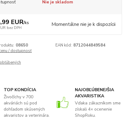
tupnosť
Nie je skladom
,99 EUR
/
ks
Momentálne nie je k dispozícii
EUR
bez DPH
roduktu:
08650
EAN kód:
8712044849584
 cenu / dostupnosť
obľúbených
TOP KONDÍCIA
NAJOBĽÚBENEJŠIA
AKVARISTIKA
Živočíchy v 700
akváriách sú pod
Vďaka zákazníkom sme
dohľadom skúsených
získali 4× ocenenie
akvaristov a veterinára.
ShopRoku.