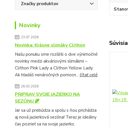
Značky produktov
Stano
Novinky
23.07.2026
Súvisia
Novinka: Krásne slimáky Clithon
Našu ponuku sme rozšírili o dve výnimočné
novinky medzi akváriovými slimákmi –
Clithon Pink Lady a Clithon Yellow Lady.
Ak hľadáš nenáročných pomocn...
čítať celé
26.03.2026
PRIPRAV SVOJE JAZIERKO NA
SEZÓNU 🌾
Jar sa už prebúdza a spolu s ňou prichádza
aj nová jazierková sezóna! Teraz je ideálny
čas pozrieť sa na svoje jazierko,