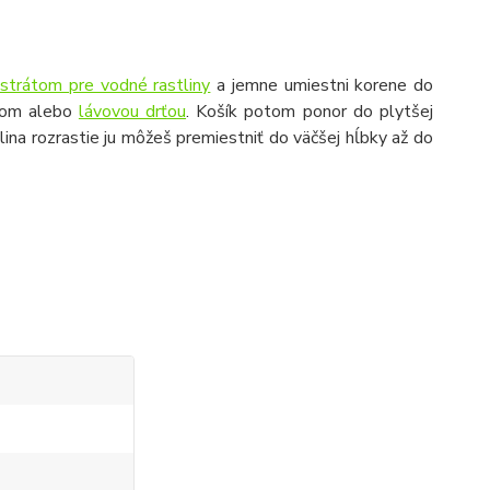
strátom pre vodné rastliny
a jemne umiestni korene do
skom alebo
lávovou drťou
. Košík potom ponor do plytšej
tlina rozrastie ju môžeš premiestniť do väčšej hĺbky až do