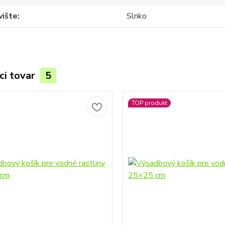
vište
Slnko
ci tovar
5
TOP produkt