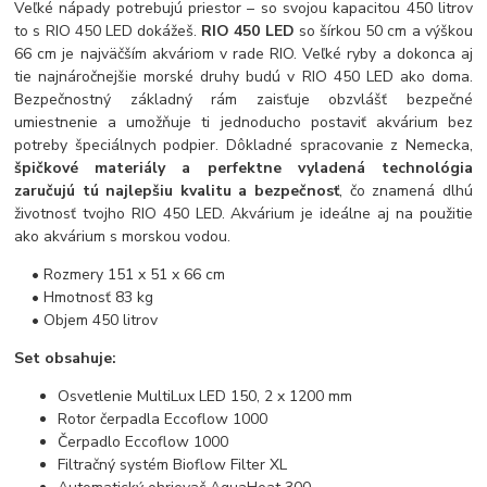
Veľké nápady potrebujú priestor – so svojou kapacitou 450 litrov
to s RIO 450 LED dokážeš.
RIO 450 LED
so šírkou 50 cm a výškou
66 cm je najväčším akváriom v rade RIO. Veľké ryby a dokonca aj
tie najnáročnejšie morské druhy budú v RIO 450 LED ako doma.
Bezpečnostný základný rám zaisťuje obzvlášť bezpečné
umiestnenie a umožňuje ti jednoducho postaviť akvárium bez
potreby špeciálnych podpier. Dôkladné spracovanie z Nemecka,
špičkové materiály a perfektne vyladená technológia
zaručujú tú najlepšiu kvalitu a bezpečnosť
, čo znamená dlhú
životnosť tvojho RIO 450 LED. Akvárium je ideálne aj na použitie
ako akvárium s morskou vodou.
• Rozmery 151 x 51 x 66 cm
• Hmotnosť 83 kg
• Objem 450 litrov
Set obsahuje:
Osvetlenie MultiLux LED 150, 2 x 1200 mm
Rotor čerpadla Eccoflow 1000
Čerpadlo Eccoflow 1000
Filtračný systém Bioflow Filter XL