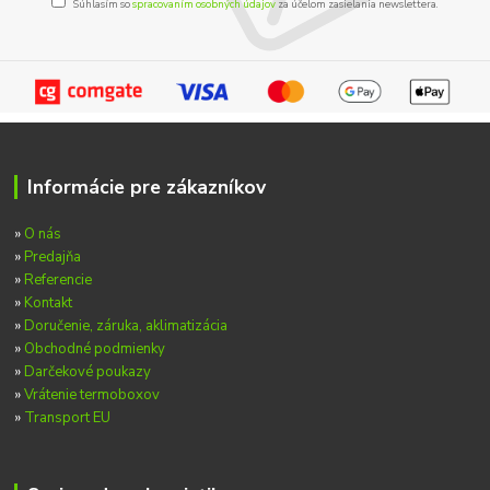
Súhlasím so
spracovaním osobných údajov
za účelom zasielania newslettera.
Informácie pre zákazníkov
»
O nás
»
Predajňa
»
Referencie
»
Kontakt
»
Doručenie, záruka, aklimatizácia
»
Obchodné podmienky
»
Darčekové poukazy
»
Vrátenie termoboxov
»
Transport EU