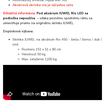
Automatický ohrievač AquaHeat 300
Akváriová skrinka nie je súčasťou setu
Dôležitá informácia:
Pod akvárium JUWEL Rio LED sa
podložka nepoužíva
– vďaka pevnému spodnému rámu sa
umiestňuje priamo na originálnu skrinku JUWEL.
Doplnková výbava:
Skrinka JUWEL na akvárium Rio 450 - biela / čierna / dub /
sivá
Rozmery 151 x 51 x 80 cm
Hmotnosť 50 kg
Max. zaťaženie 1200 kg