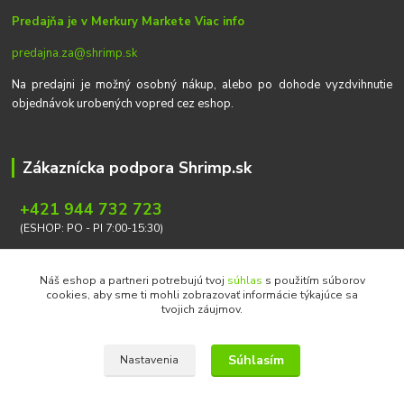
Predajňa je v Merkury Markete
Viac info
predajna.za@shrimp.sk
Na predajni je možný osobný nákup, alebo po dohode vyzdvihnutie
objednávok urobených vopred cez eshop.
Zákaznícka podpora Shrimp.sk
+421 944 732 723
(ESHOP: PO - PI 7:00-15:30)
info@shrimp.sk
Náš eshop a partneri potrebujú tvoj
súhlas
s použitím súborov
cookies, aby sme ti mohli zobrazovať informácie týkajúce sa
tvojich záujmov.
Súhlasím
Nastavenia
Copyright © 2026 Ondrej Svoboda - Shrimp.sk