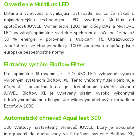
Osvetlenie MultiLux LED
Brilantná svietivosť a vynikajúci rast rastlín sú to, čo získaš s
najmodernejšou technológiou LED osvetlenia Multilux od
spoločnosti JUWEL. Vymeniteľné 1200 mm diódy DAY a NATURE
LED vytvárajú optimálne svetelné spektrum a súčasne šetria až
50 % energie v porovnaní s trubicami T5. Ultrazvukovo
zapečatená svetelná jednotka je 100% vodotesná a spĺňa prísne
európske bezpečnostné normy.
Filtračný systém Bioflow Filter
Pre optimálne filtrovanie je RIO 450 LED vybavené vysoko
výkonným systémom Bioflow XL. Tento vnútorný filter kombinuje
účinnosť s bezpečnosťou a je stredobodom každého akvária
JUWEL. Bioflow XL je vybavený piatimi vysoko výkonnými
filtračnými médiami a tichým, ale výkonným obehovým čerpadlom
Eccoflow 1000.
Automatický ohrievač AquaHeat 300
300 Wattový nastaviteľný ohrievač JUWEL, ktorý je dokonale
integrovaný do obehu vody vo filtračnom systéme Bioflow XL,