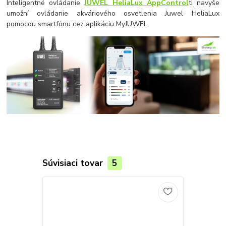
Inteligentné ovládanie
JUWEL HeliaLux AppControl
ti navyše
umožní ovládanie akváriového osvetlenia Juwel HeliaLux
pomocou smartfónu cez aplikáciu MyJUWEL.
Súvisiaci tovar
5