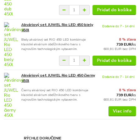
Pridať do košíka
Akváriový set JUWEL Rio LED 450 biely
Dodanie do 7 - 14 dní
450l
Biely akváriový set RIO 450 LED kombinuje
8 % zľava
klasické akvárium obdĺžnikového tvaru s
739 EUR
/
ks
najnovším technologickým vybavením.
600,81 EUR
bez DPH
Pridať do košíka
Akváriový set JUWEL Rio LED 450 čierny
Dodanie do 7 - 14 dní
450l
Čierny akváriový set RIO 450 LED kombinuje
8 % zľava
klasické akvárium obdĺžnikového tvaru s
739 EUR
/
ks
najnovším technologickým vybavením.
600,81 EUR
bez DPH
Viac info
RÝCHLE DORUČENIE