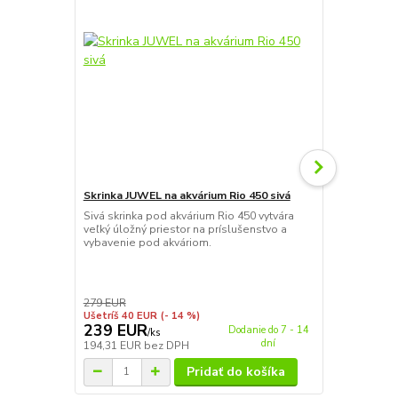
Skrinka JUWEL na akvárium Rio 450 sivá
JUWEL Filte
Sivá skrinka pod akvárium Rio 450 vytvára
Ochranná mri
veľký úložný priestor na príslušenstvo a
zabraňuje vn
vybavenie pod akváriom.
rýb do filtr
nachádzajú 4
špeciálnemu
veľkosti hor
filtra. Nezni
279 EUR
dizajnom sa ho
Ušetríš 40 EUR
(- 14 %)
239 EUR
16,90 E
Dodanie do 7 - 14
/
ks
dní
194,31 EUR
bez DPH
13,74 EUR
b
Pridať do košíka