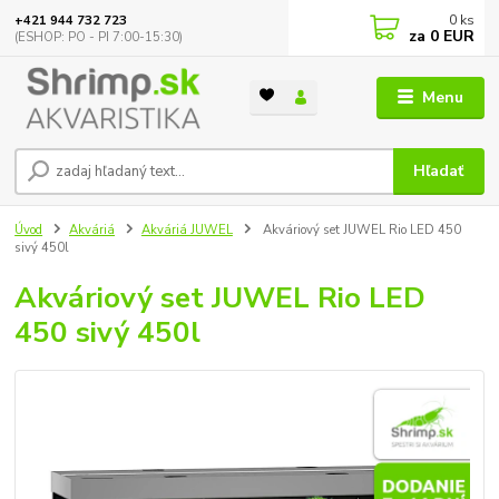
0
ks
+421 944 732 723
za
0 EUR
(ESHOP: PO - PI 7:00-15:30)
Menu
Hľadať
Úvod
Akváriá
Akváriá JUWEL
Akváriový set JUWEL Rio LED 450
sivý 450l
Akváriový set JUWEL Rio LED
450 sivý 450l