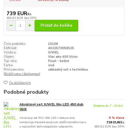
739 EUR
/
ks
600,81 EUR
bez DPH
Pridať do košíka
Číslo produktu:
10106
EAN kód:
4022573056525
Výrobca:
JUWEL
Objem:
Viac ako 400 litrov
Typ skla:
Float - bežné
Farba:
sivá
Príslušenstvo:
základný set s technikou
Strážiť cenu / dostupnosť
Do obľúbených
Podobné produkty
Akváriový set JUWEL Rio LED 450 dub
Dodanie do 7 - 14 dní
450l
Akváriový set RIO 450 LED v dekore dub
8 % zľava
kombinuje klasické akvárium obdĺžnikového tvaru
739 EUR
/
ks
s najnovším technologickým vybavením.
600,81 EUR
bez DPH