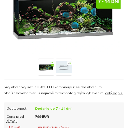
Sivý akváriový set RIO 450 LED kombinuje klasické akvárium
obdĺžnikového tvaru s najnovším technologickým vybavením.
celý popis
Dostupnosť
Dodanie do 7 - 14 dní
Cena pred
799 EUR
zľavou
Ušetríš
60 EUR (
8
% zľava)