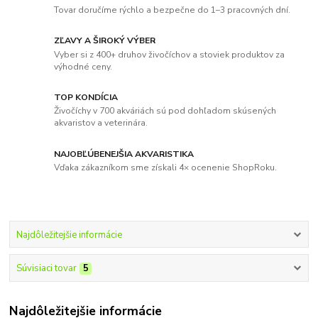
Tovar doručíme rýchlo a bezpečne do 1–3 pracovných dní.
ZĽAVY A ŠIROKÝ VÝBER
Vyber si z 400+ druhov živočíchov a stoviek produktov za
výhodné ceny.
TOP KONDÍCIA
Živočíchy v 700 akváriách sú pod dohľadom skúsených
akvaristov a veterinára.
NAJOBĽÚBENEJŠIA AKVARISTIKA
Vďaka zákazníkom sme získali 4× ocenenie ShopRoku.
Najdôležitejšie informácie
Súvisiaci tovar
5
Najdôležitejšie informácie