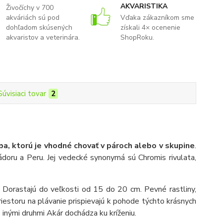
AKVARISTIKA
Živočíchy v 700
akváriách sú pod
Vďaka zákazníkom sme
dohľadom skúsených
získali 4× ocenenie
akvaristov a veterinára.
ShopRoku.
Súvisiaci tovar
2
a, ktorú je vhodné chovať v pároch alebo v skupine
.
ádoru a Peru. Jej vedecké synonymá sú Chromis rivulata,
. Dorastajú do veľkosti od 15 do 20 cm. Pevné rastliny,
iestoru na plávanie prispievajú k pohode týchto krásnych
 inými druhmi Akár dochádza ku kríženiu.