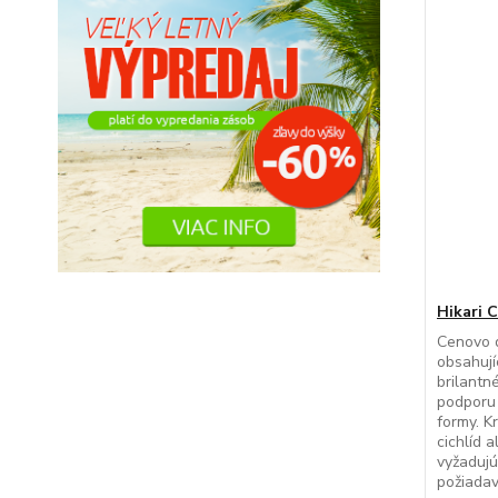
Hikari C
Cenovo 
obsahují
brilantn
podporu 
formy. K
cichlíd 
vyžadujú
požiadav