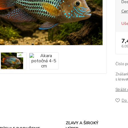
Dos
Cen
Uše
7,
6,0
Číslo p
Znášan
s kreve
Strážiť
Do 
ZĽAVY A ŠIROKÝ