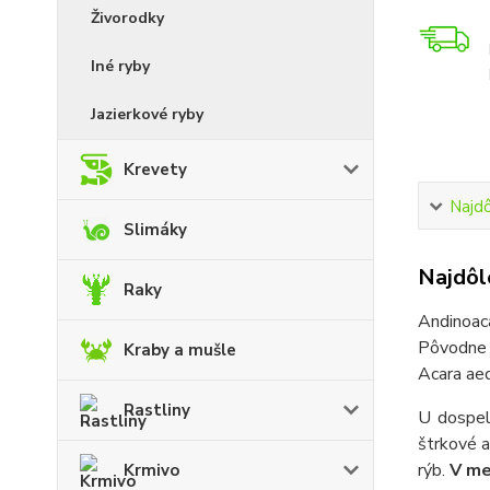
Živorodky
Iné ryby
Jazierkové ryby
Krevety
Najdô
Slimáky
Najdôle
Raky
Andinoaca
Pôvodne C
Kraby a mušle
Acara aeq
Rastliny
U dospelý
štrkové a
rýb.
V me
Krmivo