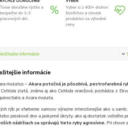
RÝCHLE DORUČENIE
VÝBER
Tovar doručíme rýchlo a
Vyber si z 400+ druhov
bezpečne do 1–3
živočíchov a stoviek
pracovných dní.
produktov za výhodné
ceny.
ležitejšie informácie
žitejšie informácie
ra rivulatus –
Akara potočná je pôsobivá, pestrofarebná ryb
ichlida zlatá, známa aj ako Cichlida oranžová, pochádza z Ekv
uinoctialis a Acara rivulata.
ch rýb je sfarbenie samcov výrazne intenzívnejšie ako u samíc
lebo pieskové dno a jaskynné úkryty, ako aj dostatok voľného pr
nších nádržiach sa správajú tieto ryby agresívne.
Pri chove s