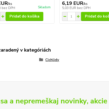
EUR
6,19 EUR
/
ks
/
ks
Skladom
R
bez DPH
5,03 EUR
bez DPH
Pridať do košíka
Pridať do ko
zaradený v kategóriách
Cichlidy
 sa a nepremeškaj novinky, akcie 