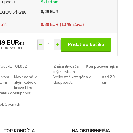
tupnosť
Skladom
a pred zľavou
8,29 EUR
tríš
0,80 EUR (
10
% zľava)
49 EUR
/
ks
Pridať do košíka
9 EUR
bez DPH
roduktu:
01052
Znášanlivosť s
Komplikovanejšia
inými rybami:
livosť
Nevhodné k
Veľkostná kategória v
nad 20
tami:
akýmkoľvek
dospelosti:
cm
krevetám
 cenu / dostupnosť
obľúbených
TOP KONDÍCIA
NAJOBĽÚBENEJŠIA