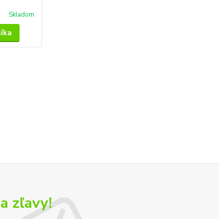
Skladom
šíka
a zľavy!