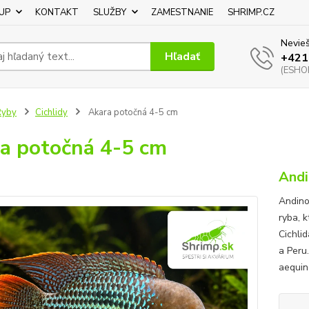
UP
KONTAKT
SLUŽBY
ZAMESTNANIE
SHRIMP.CZ
Nevieš
Hľadať
+421
(ESHOP
Ryby
Cichlidy
Akara potočná 4-5 cm
a potočná 4-5 cm
Andi
Andino
ryba, 
Cichli
a Peru
aequino