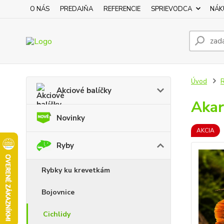
O NÁS
PREDAJŇA
REFERENCIE
SPRIEVODCA
NÁK
Úvod
Akciové balíčky
Akar
Novinky
AKCIA
Ryby
Rybky ku krevetkám
Bojovnice
Cichlidy