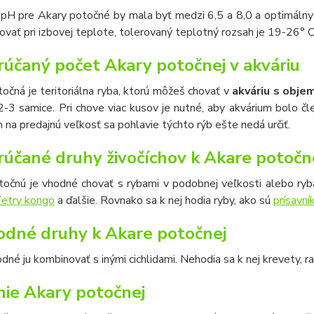
H pre Akary potočné by mala byť medzi 6,5 a 8,0 a optimálny r
vať pri izbovej teplote, tolerovaný teplotný rozsah je 19-26° C
účaný počet Akary potočnej v akváriu
očná je teritoriálna ryba, ktorú môžeš chovať v
akváriu s obje
-3 samice. Pri chove viac kusov je nutné, aby akvárium bolo čl
na predajnú veľkosť sa pohlavie týchto rýb ešte nedá určiť.
účané druhy živočíchov k Akare potočn
točnú je vhodné chovať s rybami v podobnej veľkosti alebo ry
etry kongo
a ďalšie. Rovnako sa k nej hodia ryby, ako sú
prísavní
dné druhy k Akare potočnej
odné ju kombinovať s inými cichlidami. Nehodia sa k nej krevety, r
ie Akary potočnej