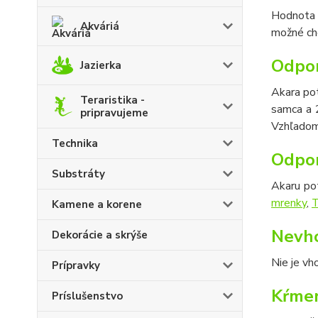
Hodnota p
Akváriá
možné cho
Odpor
Jazierka
Akara pot
Teraristika -
samca a 2
pripravujeme
Vzhľadom 
Technika
Odpor
Substráty
Akaru po
mrenky
,
T
Kamene a korene
Nevho
Dekorácie a skrýše
Nie je vh
Prípravky
Kŕmen
Príslušenstvo