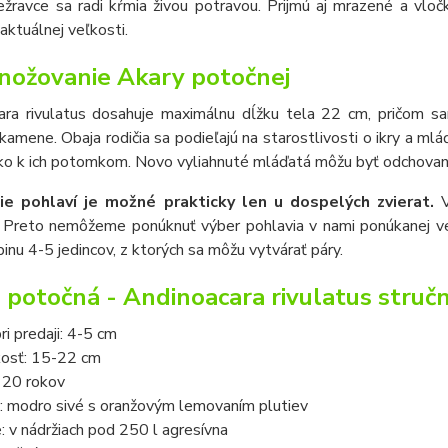
ežravce sa radi kŕmia živou potravou. Prijmú aj mrazené a vlo
 aktuálnej veľkosti.
ožovanie Akary potočnej
ara rivulatus dosahuje maximálnu dĺžku tela 22 cm, pričom sa
kamene. Obaja rodičia sa podieľajú na starostlivosti o ikry a ml
ízko k ich potomkom. Novo vyliahnuté mláďatá môžu byť odchovan
ie pohlaví je možné prakticky len u dospelých zvierat.
V
. Preto nemôžeme ponúknuť výber pohlavia v nami ponúkanej veľk
inu 4-5 jedincov, z ktorých sa môžu vytvárať páry.
 potočná - Andinoacara rivulatus stručn
ri predaji: 4-5 cm
kosť: 15-22 cm
 20 rokov
: modro sivé s oranžovým lemovaním plutiev
: v nádržiach pod 250 l agresívna