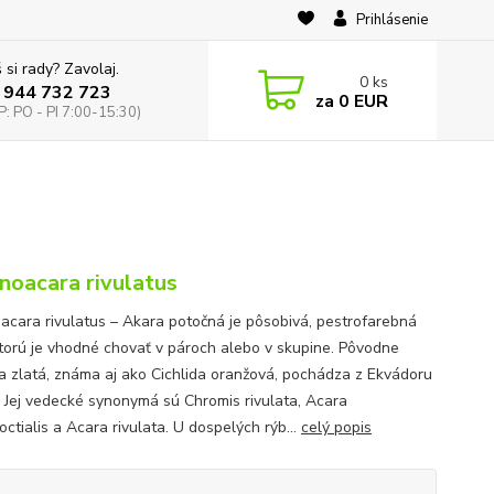
Prihlásenie
 si rady? Zavolaj.
0
ks
 944 732 723
za
0 EUR
: PO - PI 7:00-15:30)
noacara rivulatus
acara rivulatus – Akara potočná je pôsobivá, pestrofarebná
ktorú je vhodné chovať v pároch alebo v skupine. Pôvodne
da zlatá, známa aj ako Cichlida oranžová, pochádza z Ekvádoru
. Jej vedecké synonymá sú Chromis rivulata, Acara
ctialis a Acara rivulata. U dospelých rýb...
celý popis