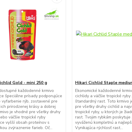
ichlid Gold - mini 250 g
Hikari Cichlid Staple mediu
dostupné každodenné krmivo
Ekonomické každodenné krmiv
ce špeciálne prísady podporujúce
cichlidy a väčšie tropické ryb
é vyfarbenie rýb, zostavené pre
štandardný rast. Toto krmivo 
ich prirodzenej krásy a dobrej
pre všetky druhy cichlíd a najv
rmivo je vhodné pre všetky druhy
tropické ryby, u ktorých je žiad
alebo väčšie tropické ryby
rast. Tvojim rybkám poskytuje
ce vyšší obsah proteínov s
vyváženú kompletnú a najlepši
kou zvýraznenie farieb. Oč...
Vynikajúca rýchlosť rast...