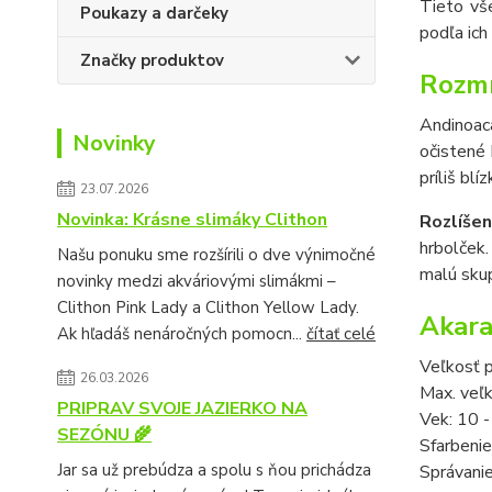
Tieto vš
Poukazy a darčeky
podľa ich
Značky produktov
Rozmn
Andinoac
Novinky
očistené 
príliš bl
23.07.2026
Novinka: Krásne slimáky Clithon
Rozlíšen
hrbolček
Našu ponuku sme rozšírili o dve výnimočné
malú skup
novinky medzi akváriovými slimákmi –
Clithon Pink Lady a Clithon Yellow Lady.
Akara
Ak hľadáš nenáročných pomocn...
čítať celé
Veľkosť p
26.03.2026
Max. veľ
PRIPRAV SVOJE JAZIERKO NA
Vek: 10 -
SEZÓNU 🌾
Sfarbenie
Jar sa už prebúdza a spolu s ňou prichádza
Správanie