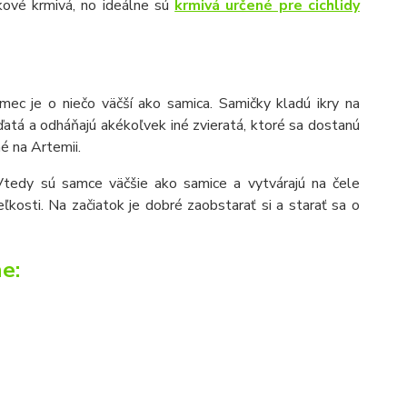
čkové krmivá, no ideálne sú
krmivá určené pre cichlidy
mec je o niečo väčší ako samica. Samičky kladú ikry na
áďatá a odháňajú akékoľvek iné zvieratá, ktoré sa dostanú
é na Artemii.
tedy sú samce väčšie ako samice a vytvárajú na čele
osti. Na začiatok je dobré zaobstarať si a starať sa o
e: