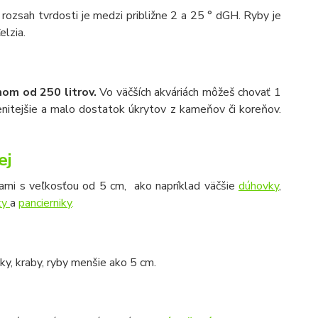
ozsah tvrdosti je medzi približne 2 a 25 ° dGH. Ryby je
elzia.
mom od 250 litrov.
Vo väčších akváriách môžeš chovať 1
enitejšie a malo dostatok úkrytov z kameňov či koreňov.
ej
bami s veľkosťou od 5 cm, ako napríklad väčšie
dúhovky
,
ky
a
pancierniky
.
aky, kraby, ryby menšie ako 5 cm.