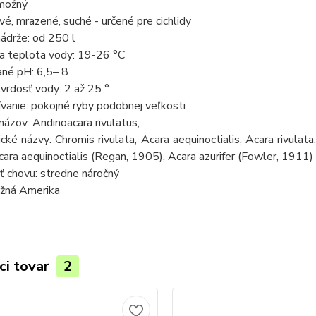
možný
ivé, mrazené, suché - určené pre cichlidy
ádrže: od 250 l
a teplota vody: 19-26 °C
né pH: 6,5– 8
vrdosť vody: 2 až 25 °
vanie: pokojné ryby podobnej veľkosti
ázov: Andinoacara rivulatus,
ké názvy: Chromis rivulata, Acara aequinoctialis, Acara rivulat
ara aequinoctialis (Regan, 1905), Acara azurifer (Fowler, 1911)
ť chovu: stredne náročný
užná Amerika
ci tovar
2