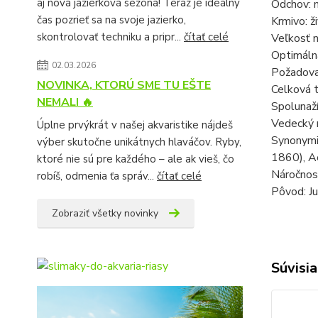
aj nová jazierková sezóna! Teraz je ideálny
Odchov: 
čas pozrieť sa na svoje jazierko,
Krmivo: ž
skontrolovať techniku a pripr...
čítať celé
Veľkosť n
Optimáln
02.03.2026
Požadova
NOVINKA, KTORÚ SME TU EŠTE
Celková t
NEMALI 🔥
Spolunaží
Vedecký n
Úplne prvýkrát v našej akvaristike nájdeš
Synonymic
výber skutočne unikátnych hlaváčov. Ryby,
1860), Ac
ktoré nie sú pre každého – ale ak vieš, čo
Náročnos
robíš, odmenia ťa správ...
čítať celé
Pôvod: J
Zobraziť všetky novinky
Súvisia