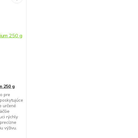
m 250 g
o pre
y poskytujúce
je určené
äčšie
uci rýchly
 precízne
u výživu.