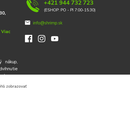
+421 944 732 723
(ESHOP: PO - PI 7:00-15:30)
30,
info@shrimp.sk
e
Viac
ý nákup,
ihnutie
red cez
ohli zobrazovať