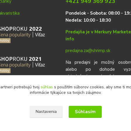
+421 949 369 923
články
P
on
delok
- Sobota: 08:00 - 19:
Nedeľa: 10:00 - 18:30
Predajňa je v Merkury Market
info
predajna.za@shrimp.sk
Na predajni je možný osobn
alebo po dohode vyzdv
objednávok urobených vop
eshop.
artneri potrebujú tvoj
súhlas
s použitím súborov cookies, aby sme ti m
informácie týkajúce sa tvojich záujmov.
Súhlasím
Nastavenia