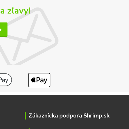
a zľavy!
Zákaznícka podpora Shrimp.sk