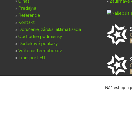
»
O nás
»
Zaujímavé 
»
Predajňa
»
Referencie
»
Kontakt
»
Doručenie, záruka, aklimatizácia
»
Obchodné podmienky
»
Darčekové poukazy
»
Vrátenie termoboxov
»
Transport EU
Náš eshop a p
Copyright © 2026 Ondrej Svoboda - Shrimp.sk