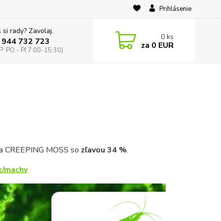
Prihlásenie
 si rady? Zavolaj.
0
ks
 944 732 723
za
0 EUR
: PO - PI 7:00-15:30)
N a CREEPING MOSS so
zľavou 34 %
.
k/machy