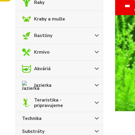
Raky
Kraby a mušle
Rastliny
Krmivo
Akváriá
Jazierka
Teraristika -
pripravujeme
Technika
Substráty