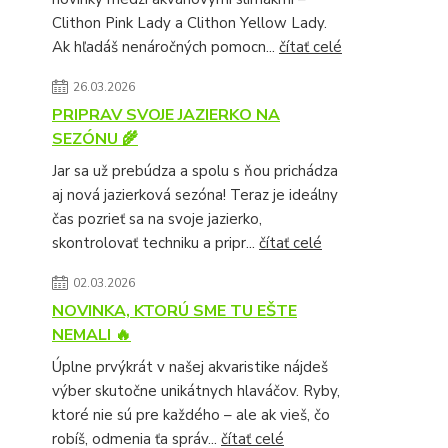
Clithon Pink Lady a Clithon Yellow Lady.
Ak hľadáš nenáročných pomocn...
čítať celé
26.03.2026
PRIPRAV SVOJE JAZIERKO NA
SEZÓNU 🌾
Jar sa už prebúdza a spolu s ňou prichádza
aj nová jazierková sezóna! Teraz je ideálny
čas pozrieť sa na svoje jazierko,
skontrolovať techniku a pripr...
čítať celé
02.03.2026
NOVINKA, KTORÚ SME TU EŠTE
NEMALI 🔥
Úplne prvýkrát v našej akvaristike nájdeš
výber skutočne unikátnych hlaváčov. Ryby,
ktoré nie sú pre každého – ale ak vieš, čo
robíš, odmenia ťa správ...
čítať celé