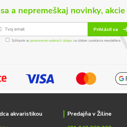
 sa a nepremeškaj novinky, akcie 
Prihlásiť sa
Súhlasím so
spracovaním osobných údajov
za účelom zasielania newslettera.
dca akvaristikou
Predajňa v Žiline