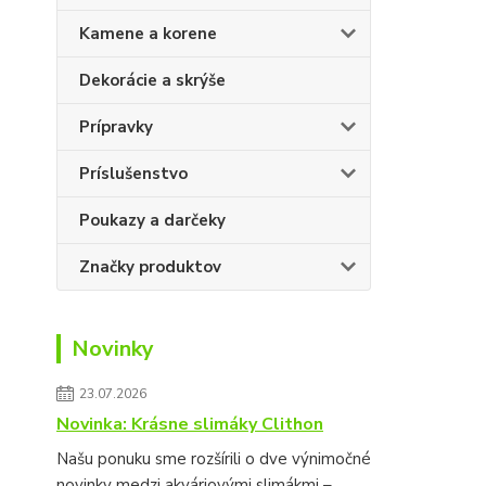
Kamene a korene
Dekorácie a skrýše
Prípravky
Príslušenstvo
Poukazy a darčeky
Značky produktov
Novinky
23.07.2026
Novinka: Krásne slimáky Clithon
Našu ponuku sme rozšírili o dve výnimočné
novinky medzi akváriovými slimákmi –