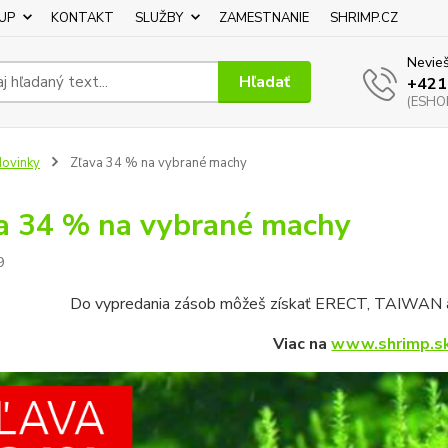
UP
KONTAKT
SLUŽBY
ZAMESTNANIE
SHRIMP.CZ
Nevieš
Hľadať
+421
(ESHOP
ovinky
Zľava 34 % na vybrané machy
a 34 % na vybrané machy
9
Do vypredania zásob môžeš získať ERECT, TAIWA
Viac na
www.shrimp.s