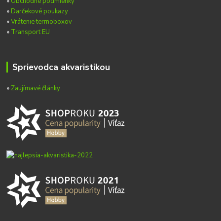
»
Obchodné podmienky
»
Darčekové poukazy
»
Vrátenie termoboxov
»
Transport EU
Sprievodca akvaristikou
»
Zaujímavé články