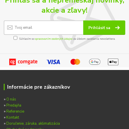
Prihlás sa a nepremeškaj novinky,
akcie a zľavy!
Prihlásiť sa
Súhlasím so
spracovaním osobných údajov
za účelom zasielania newslettera.
Informácie pre zákazníkov
»
O nás
»
Predajňa
»
Referencie
»
Kontakt
»
Doručenie, záruka, aklimatizácia