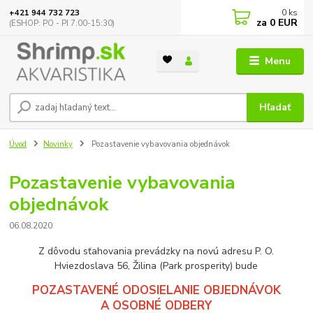
0
ks
+421 944 732 723
za
0 EUR
(ESHOP: PO - PI 7:00-15:30)
Menu
Hľadať
Úvod
Novinky
Pozastavenie vybavovania objednávok
Pozastavenie vybavovania
objednávok
06.08.2020
Z dôvodu sťahovania prevádzky na novú adresu P. O.
Hviezdoslava 56, Žilina (Park prosperity) bude
POZASTAVENÉ ODOSIELANIE OBJEDNÁVOK
A OSOBNÉ ODBERY