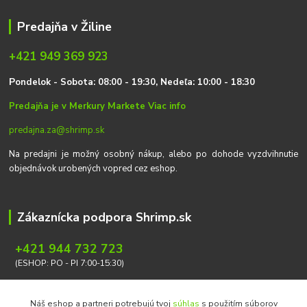
Predajňa v Žiline
+421 949 369 923
P
on
delok
- Sobota: 08:00 - 19:30, Nedeľa: 10:00 - 18:30
Predajňa je v Merkury Markete
Viac info
predajna.za@shrimp.sk
Na predajni je možný osobný nákup, alebo po dohode vyzdvihnutie
objednávok urobených vopred cez eshop.
Zákaznícka podpora Shrimp.sk
+421 944 732 723
(ESHOP: PO - PI 7:00-15:30)
info@shrimp.sk
Náš eshop a partneri potrebujú tvoj
súhlas
s použitím súborov