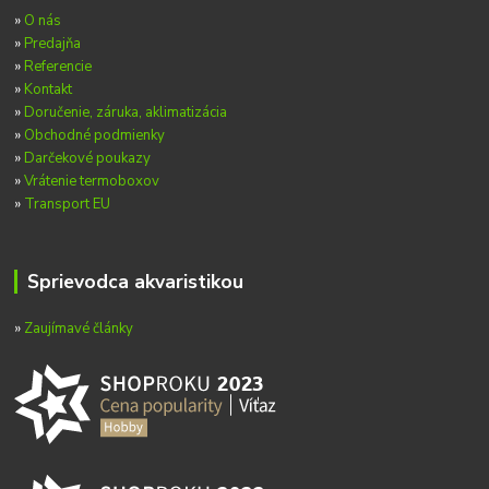
»
O nás
»
Predajňa
»
Referencie
»
Kontakt
»
Doručenie, záruka, aklimatizácia
»
Obchodné podmienky
»
Darčekové poukazy
»
Vrátenie termoboxov
»
Transport EU
Sprievodca akvaristikou
»
Zaujímavé články