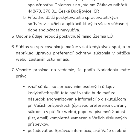
spoločnosťou Golemos s.r.o., sídlom Zátkovo nábřeží
448/73, 370 01, České Budějovice, ČR
Prípadne ďalší poskytovatelia spracovateľských
softvérov, služieb a aplikácií, ktorých však v súčasnej
dobe spoločnosť nevyužíva.
Osobné údaje
nebudú
poskytnuté mimo územia EÚ.
Súhlas so spracovaním je možné vziať kedykoľvek späť, a to
napríklad úpravou preferencií ochrany súkromia v pätičke
webu, zaslaním listu, emailu
.
Vezmite prosíme na vedomie, že podľa Nariadenia máte
právo:
vziať súhlas so spracovaním osobných údajov
kedykoľvek späť, toto späť vzatie bude mať za
následok
anonymizovanie informácií o diskutujúcom
pri Vašich príspevkoch (úpravou preferencií ochrany
súkromia v pätičke webu), popr. na písomnú žiadosť
(list, email) kompletné vymazanie Vašich diskusných
príspevkov.
požadovať od Správcu informáciu, aké Vaše osobné