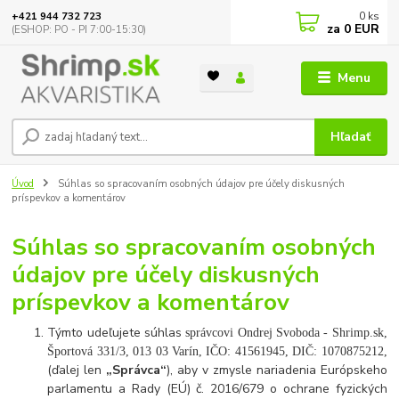
0
ks
+421 944 732 723
za
0 EUR
(ESHOP: PO - PI 7:00-15:30)
Menu
Hľadať
Úvod
Súhlas so spracovaním osobných údajov pre účely diskusných
príspevkov a komentárov
Súhlas so spracovaním osobných
údajov pre účely diskusných
príspevkov a komentárov
Týmto udeľujete súhlas
správcovi Ondrej Svoboda - Shrimp.sk,
Športová 331/3, 013 03 Varín, IČO: 41561945, DIČ: 1070875212,
(ďalej len
„Správca“
), aby v zmysle nariadenia Európskeho
parlamentu a Rady (EÚ) č. 2016/679 o ochrane fyzických