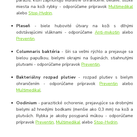
paraziti, ktorí zapríčiňujú viditeľne ohraničené, belavé, slizké
miesta na koži rybky - odporúčame prípravok
Multimedikal
alebo
Stop-Hydrin
.
Pleseň
- biele hubovité útvary na koži s dlhými
odstávajúcimi vláknami - odporúčame
Anti-mykotin
alebo
Preventin
.
Columnaris baktéria
- šíri sa veľmi rýchlo a prejavuje sa
bielou papuľkou, bielymi okrajmi na šupinách, stiahnutými
plutvami - odporúčame prípravok
Preventin
.
Bakteriálny rozpad plutiev
- rozpad plutiev s bielym
ohraničením - odporúčame prípravok
Preventin
alebo
Multimedikal
.
Oodinium
- parazitické ochorenie, prejavujúce sa drobnými
bielymi až hnedými bodkami (menšie ako 0,3 mm) na koži a
plutvách. Rybka je akoby posypaná múkou - odporúčame
prípravok
Preventin
,
Multimedikal
alebo
Stop-Hydrin
.