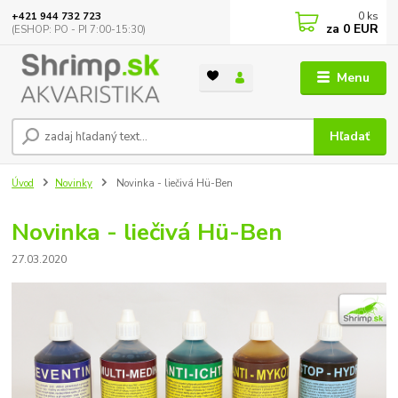
0
ks
+421 944 732 723
za
0 EUR
(ESHOP: PO - PI 7:00-15:30)
Menu
Hľadať
Úvod
Novinky
Novinka - liečivá Hü-Ben
Novinka - liečivá Hü-Ben
27.03.2020