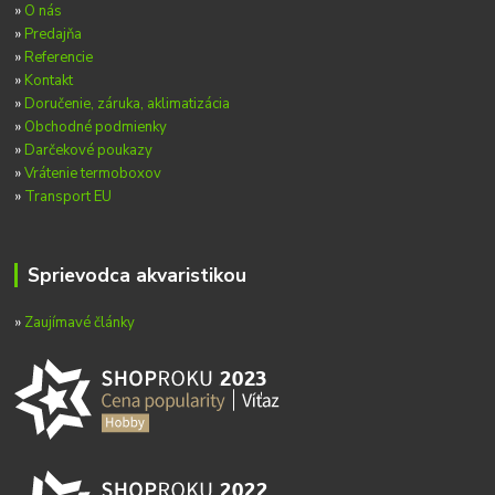
»
O nás
»
Predajňa
»
Referencie
»
Kontakt
»
Doručenie, záruka, aklimatizácia
»
Obchodné podmienky
»
Darčekové poukazy
»
Vrátenie termoboxov
»
Transport EU
Sprievodca akvaristikou
»
Zaujímavé články