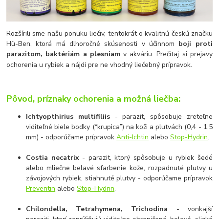
Rozšírili sme našu ponuku liečiv, tentokrát o kvalitnú českú značku
Hü-Ben, ktorá má dlhoročné skúsenosti v účinnom
boji proti
parazitom, baktériám a plesniam
v akváriu. Prečítaj si prejavy
ochorenia u rybiek a nájdi pre ne vhodný liečebný prípravok.
Pôvod, príznaky ochorenia a možná liečba:
Ichtyopthirius multifiliis
- parazit, spôsobuje zreteľne
viditeľné biele bodky (“krupica”) na koži a plutvách (0,4 - 1,5
mm) - odporúčame prípravok
Anti-Ichtin
alebo
Stop-Hydrin
.
Costia necatrix
- parazit, ktorý spôsobuje u rybiek šedé
alebo mliečne belavé sfarbenie kože, rozpadnuté plutvy u
závojových rybiek, stiahnuté plutvy - odporúčame prípravok
Preventin
alebo
Stop-Hydrin
.
Chilondella, Tetrahymena, Trichodina
- vonkajší