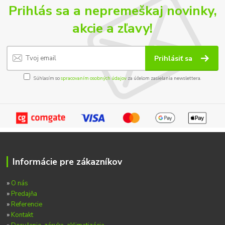
Prihlás sa a nepremeškaj novinky,
akcie a zľavy!
Prihlásiť sa
Súhlasím so
spracovaním osobných údajov
za účelom zasielania newslettera.
Informácie pre zákazníkov
»
O nás
»
Predajňa
»
Referencie
»
Kontakt