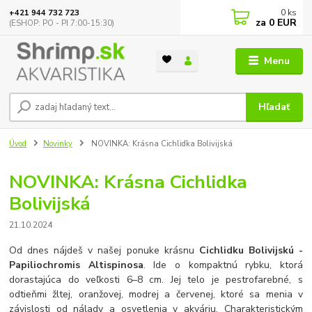
0
ks
+421 944 732 723
za
0 EUR
(ESHOP: PO - PI 7:00-15:30)
Menu
Hľadať
Úvod
Novinky
NOVINKA: Krásna Cichlidka Bolivijská
NOVINKA: Krásna Cichlidka
Bolivijská
21.10.2024
Od dnes nájdeš v našej ponuke krásnu
Cichlidku Bolivijskú -
Papiliochromis Altispinosa
. Ide o kompaktnú rybku, ktorá
dorastajúca do veľkosti 6–8 cm. Jej telo je pestrofarebné, s
odtieňmi žltej, oranžovej, modrej a červenej, ktoré sa menia v
závislosti od nálady a osvetlenia v akváriu. Charakteristickým