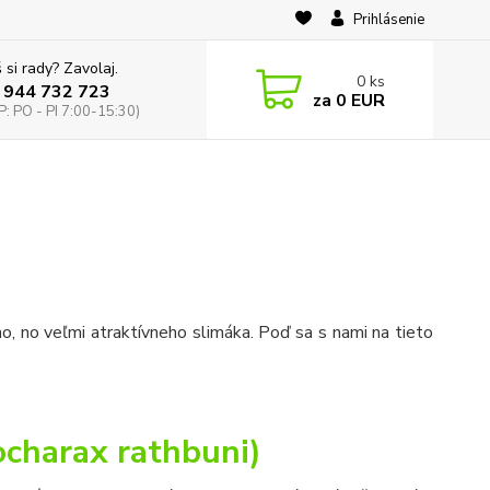
Prihlásenie
 si rady? Zavolaj.
0
ks
 944 732 723
za
0 EUR
: PO - PI 7:00-15:30)
o, no veľmi atraktívneho slimáka. Poď sa s nami na tieto
charax rathbuni)