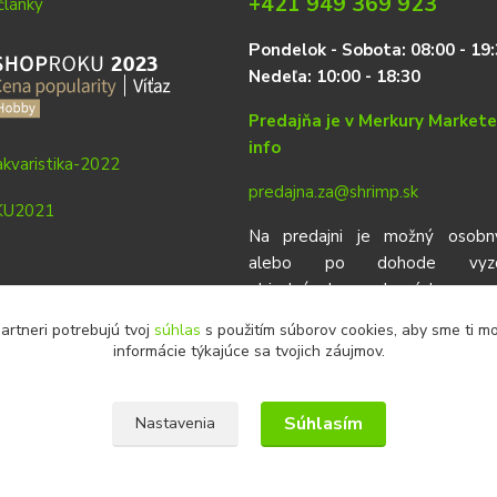
+421 949 369 923
články
P
on
delok
- Sobota: 08:00 - 19:
Nedeľa: 10:00 - 18:30
Predajňa je v Merkury Market
info
predajna.za@shrimp.sk
Na predajni je možný osobn
alebo po dohode vyzdv
objednávok urobených vop
eshop.
artneri potrebujú tvoj
súhlas
s použitím súborov cookies, aby sme ti m
informácie týkajúce sa tvojich záujmov.
Súhlasím
Nastavenia