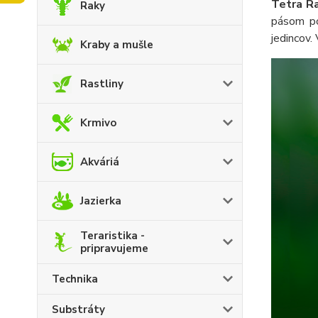
Tetra Ra
Raky
pásom po
jedincov.
Kraby a mušle
Rastliny
Krmivo
Akváriá
Jazierka
Teraristika -
pripravujeme
Technika
Substráty