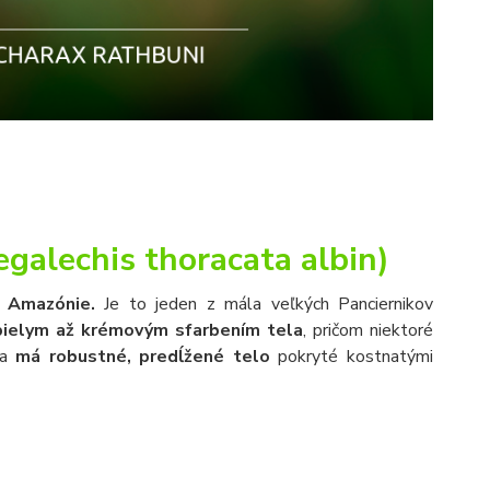
egalechis thoracata albin)
tí Amazónie.
Je to jeden z mála veľkých Panciernikov
bielym až krémovým sfarbením tela
, pričom niektoré
ma
má robustné, predĺžené telo
pokryté kostnatými