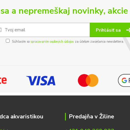
 sa a nepremeškaj novinky, akcie 
Prihlásiť sa
Súhlasím so
spracovaním osobných údajov
za účelom zasielania newslettera.
dca akvaristikou
Predajňa v Žiline