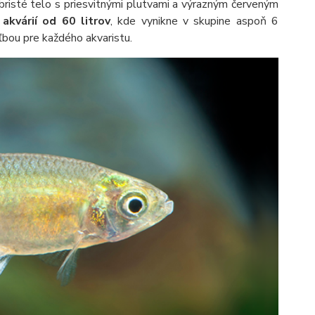
iebristé telo s priesvitnými plutvami a výrazným červeným
akvárií od 60 litrov
, kde vynikne v skupine aspoň 6
ľbou pre každého akvaristu.