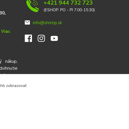
+421 944 732 723
(ESHOP: PO - PI 7:00-15:30)
30,
info@shrimp.sk
e
Viac
ý nákup,
ihnutie
red cez
ohli zobrazovať