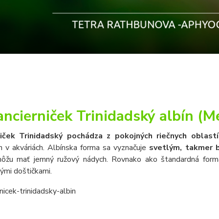
ancierniček Trinidadský albín (M
niček Trinidadský pochádza z pokojných riečnych oblas
h v akváriách. Albínska forma sa vyznačuje
svetlým, takmer 
môžu mať jemný ružový nádych. Rovnako ako štandardná for
ými doštičkami.