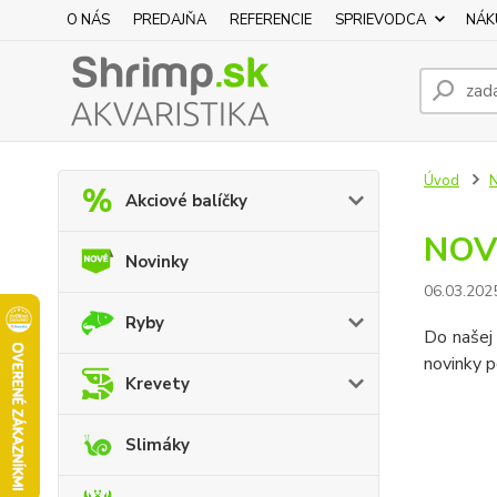
O NÁS
PREDAJŇA
REFERENCIE
SPRIEVODCA
NÁK
Úvod
N
Akciové balíčky
NOV
Novinky
06.03.202
Ryby
Do našej 
novinky po
Krevety
Slimáky