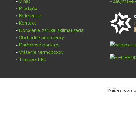
»
O nás
»
Zaujímavé 
»
Predajňa
»
Referencie
»
Kontakt
»
Doručenie, záruka, aklimatizácia
»
Obchodné podmienky
»
Darčekové poukazy
»
Vrátenie termoboxov
»
Transport EU
Náš eshop a p
Copyright © 2026 Ondrej Svoboda - Shrimp.sk