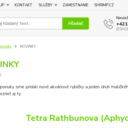
UP
KONTAKT
SLUŽBY
ZAMESTNANIE
SHRIMP.CZ
Nevieš
Hľadať
+421
(ESHOP
ovinky
NOVINKY
INKY
5
ponuky sme pridali nové akváriové rybičky a jeden druh maličkéh
zrieť aj ty.
Tetra Rathbunova (Aphyo