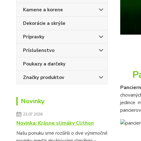
Kamene a korene
Dekorácie a skrýše
Prípravky
Príslušenstvo
Poukazy a darčeky
P
Značky produktov
Pancier
chovanýc
Novinky
jedince 
pancierov
23.07.2026
Novinka: Krásne slimáky Clithon
Našu ponuku sme rozšírili o dve výnimočné
novinky medzi akváriovými slimákmi –