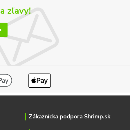
a zľavy!
Zákaznícka podpora Shrimp.sk