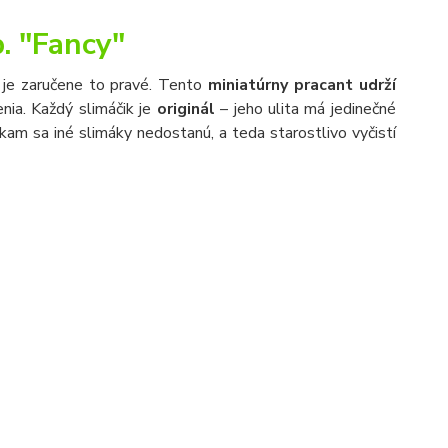
. "Fancy"
‘ je zaručene to pravé. Tento
miniatúrny pracant udrží
ia. Každý slimáčik je
originál
– jeho ulita má jedinečné
kam sa iné slimáky nedostanú, a teda starostlivo vyčistí