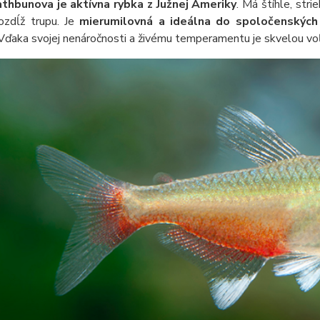
thbunova je aktívna rybka z Južnej Ameriky
. Má štíhle, str
zdĺž trupu. Je
mierumilovná a ideálna do spoločenských 
 Vďaka svojej nenáročnosti a živému temperamentu je skvelou vo