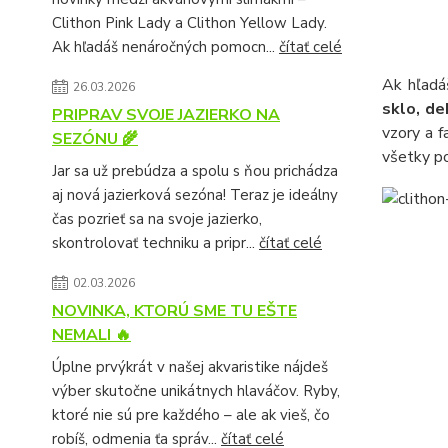
Clithon Pink Lady a Clithon Yellow Lady.
Ak hľadáš nenáročných pomocn...
čítať celé
Ak hľadá
26.03.2026
sklo, de
PRIPRAV SVOJE JAZIERKO NA
vzory a fa
SEZÓNU 🌾
všetky po
Jar sa už prebúdza a spolu s ňou prichádza
aj nová jazierková sezóna! Teraz je ideálny
čas pozrieť sa na svoje jazierko,
skontrolovať techniku a pripr...
čítať celé
02.03.2026
NOVINKA, KTORÚ SME TU EŠTE
NEMALI 🔥
Úplne prvýkrát v našej akvaristike nájdeš
výber skutočne unikátnych hlaváčov. Ryby,
ktoré nie sú pre každého – ale ak vieš, čo
robíš, odmenia ťa správ...
čítať celé