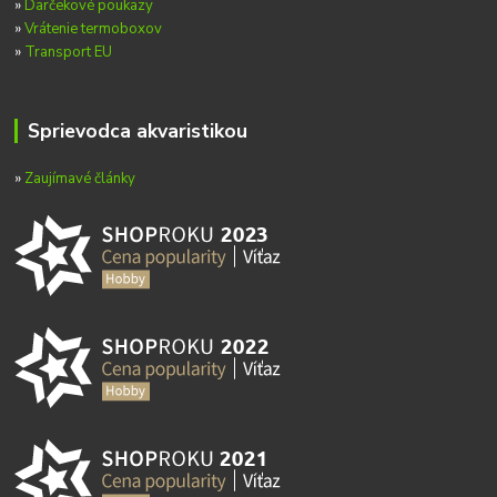
»
Darčekové poukazy
»
Vrátenie termoboxov
»
Transport EU
Sprievodca akvaristikou
»
Zaujímavé články