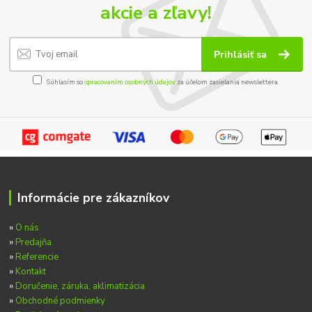
akcie a zľavy!
Prihlásiť sa
Súhlasím so
spracovaním osobných údajov
za účelom zasielania newslettera.
Informácie pre zákazníkov
»
O nás
»
Predajňa
»
Referencie
»
Kontakt
»
Doručenie, záruka, aklimatizácia
»
Obchodné podmienky