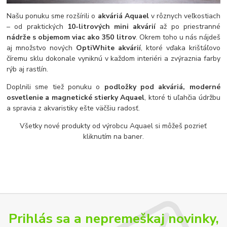
Našu ponuku sme rozšírili o
akváriá Aquael
v rôznych veľkostiach
– od praktických
10-litrových mini akvárií
až po priestranné
nádrže s objemom viac ako 350 litrov
. Okrem toho u nás nájdeš
aj množstvo nových
OptiWhite akvárií
, ktoré vďaka krištáľovo
číremu sklu dokonale vyniknú v každom interiéri a zvýraznia farby
rýb aj rastlín.
Doplnili sme tiež ponuku o
podložky pod akváriá, moderné
osvetlenie a magnetické stierky Aquael
, ktoré ti uľahčia údržbu
a spravia z akvaristiky ešte väčšiu radosť.
Všetky nové produkty od výrobcu Aquael si môžeš pozrieť
kliknutím na baner.
Prihlás sa a nepremeškaj novinky,