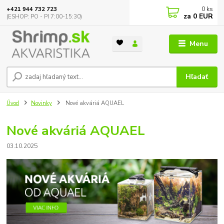
0
ks
+421 944 732 723
za
0 EUR
(ESHOP: PO - PI 7:00-15:30)
Menu
Hľadať
Úvod
Novinky
Nové akváriá AQUAEL
Nové akváriá AQUAEL
03.10.2025