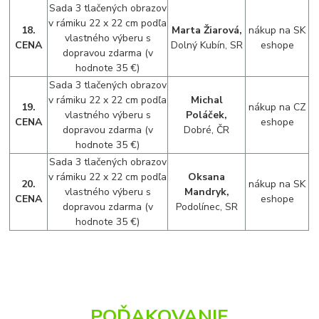
Sada 3 tlačených obrazov
v rámiku 22 x 22 cm podľa
18.
Marta Žiarová,
nákup na SK
vlastného výberu s
CENA
Dolný Kubín, SR
eshope
dopravou zdarma (v
hodnote 35 €)
Sada 3 tlačených obrazov
v rámiku 22 x 22 cm podľa
Michal
19.
nákup na CZ
vlastného výberu s
Poláček,
CENA
eshope
dopravou zdarma (v
Dobré, ČR
hodnote 35 €)
Sada 3 tlačených obrazov
v rámiku 22 x 22 cm podľa
Oksana
20.
nákup na SK
vlastného výberu s
Mandryk,
CENA
eshope
dopravou zdarma (v
Podolínec, SR
hodnote 35 €)
POĎAKOVANIE