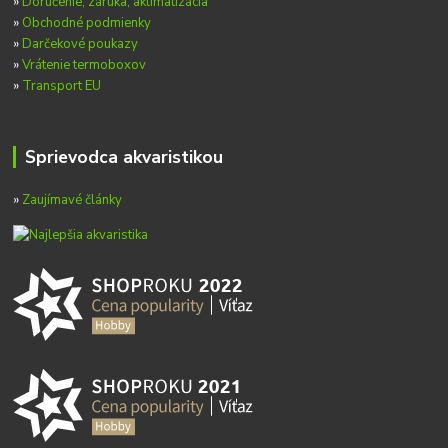
»
Doručenie, záruka, aklimatizácia
»
Obchodné podmienky
»
Darčekové poukazy
»
Vrátenie termoboxov
»
Transport EU
Sprievodca akvaristikou
»
Zaujímavé články