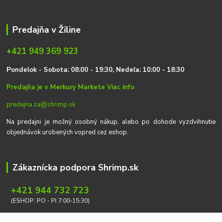
Predajňa v Žiline
+421 949 369 923
P
on
delok
- Sobota: 08:00 - 19:30, Nedeľa: 10:00 - 18:30
Predajňa je v Merkury Markete
Viac info
predajna.za@shrimp.sk
Na predajni je možný osobný nákup, alebo po dohode vyzdvihnutie
objednávok urobených vopred cez eshop.
Zákaznícka podpora Shrimp.sk
+421 944 732 723
(ESHOP: PO - PI 7:00-15:30)
info@shrimp.sk