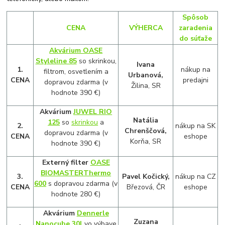
Spôsob
CENA
VÝHERCA
zaradenia
do súťaže
Akvárium OASE
Styleline 85
so skrinkou,
Ivana
1.
nákup na
filtrom, osvetlením a
Urbanová,
CENA
predajni
dopravou zdarma (v
Žilina, SR
hodnote 390 €)
Akvárium
JUWEL RIO
Natália
125
so
skrinkou
a
2.
nákup na SK
Chrenščová,
dopravou zdarma (v
CENA
eshope
Korňa, SR
hodnote 390 €)
Externý filter
OASE
BIOMASTER
Thermo
3.
Pavel Kočický,
nákup na CZ
600
s dopravou zdarma (v
CENA
Březová, ČR
eshope
hodnote 280 €)
Akvárium
Dennerle
Zuzana
Nanocube 30l
vo výbave