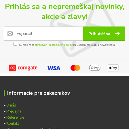
Prihlás sa a nepremeškaj novinky,
akcie a zľavy!
Prihlásiť sa
Súhlasím so
spracovaním osobných údajov
za účelom zasielania newslettera.
Informácie pre zákazníkov
»
O nás
»
Predajňa
»
Referencie
»
Kontakt