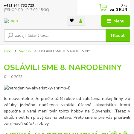
0
ks
+421 944 732 723
za
0 EUR
(ESHOP: PO - PI 7:00-15:30)
Menu
Hľadať
Úvod
Novinky
OSLÁVILI SME 8. NARODENINY
OSLÁVILI SME 8. NARODENINY
01.10.2023
Je neuveriteľné, že prešlo už 8 rokov od založenia našej firmy. Zo
záľuby jedného nadšenca vznikla úžasná akvaristika, ktorá
spoločne s vami mení tvár tohto hobby na Slovensku. Teraz v
októbri bol ten pravý čas na oslavu. Preto sme si pre vás pripravili
zaujímavú súťaž a zľavy.