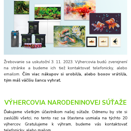
Žrebovanie sa uskutoční 3. 11. 2023. Výhercovia budú zverejnení
na stránke a budeme ich tiež kontaktovať telefonicky, alebo
emailom.
Čím viac nákupov si urobil/a, alebo boxov vrátil/a,
tým máš väčšiu šancu vyhrať.
VÝHERCOVIA NARODENINOVEJ SÚŤAŽE
Ďakujeme všetkým účastníkom našej súťaže. Odmenu by ste si
zaslúžili všetci, no tento raz sa šťastena usmiala na týchto 20
výhercov. Gratulujeme k výhram, budeme vás kontaktovať
telefonicky, alebo mailom.