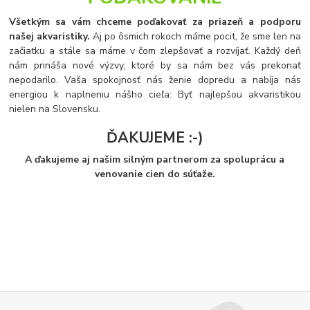
Všetkým sa vám chceme poďakovať za priazeň a podporu
našej akvaristiky.
Aj po ôsmich rokoch máme pocit, že sme len na
začiatku a stále sa máme v čom zlepšovať a rozvíjať. Každý deň
nám prináša nové výzvy, ktoré by sa nám bez vás prekonať
nepodarilo. Vaša spokojnosť nás ženie dopredu a nabíja nás
energiou k naplneniu nášho cieľa: Byť najlepšou akvaristikou
nielen na Slovensku.
ĎAKUJEME :-)
A ďakujeme aj našim silným partnerom za spoluprácu a
venovanie cien do súťaže.