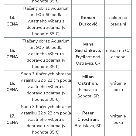
hodnote 35 €)
Tlačený obraz Aquarium
art 90 x 60 podľa
14.
Roman
nákup na
vlastného výberu s
CENA
Ďurkovič
predajni
dopravou zdarma (v
hodnote 35 €)
Tlačený obraz Aquarium
Ivana
art 90 x 60 podľa
15.
Suchánková,
nákup na CZ
vlastného výberu s
CENA
Frýdlant nad
eshope
dopravou zdarma (v
Ostravicí, ČR
hodnote 35 €)
Sada 3 tlačených obrazov
Milan
v rámiku 22 x 22 cm podľa
16.
Ostrihoň,
vrátenie
vlastného výberu s
CENA
Rimavská
boxu
dopravou zdarma (v
Sobota, SR
hodnote 35 €)
Sada 3 tlačených obrazov
v rámiku 22 x 22 cm podľa
Peter
17.
vrátenie
vlastného výberu s
Chochrun,
CENA
boxu
dopravou zdarma (v
Bratislava, SR
hodnote 35 €)