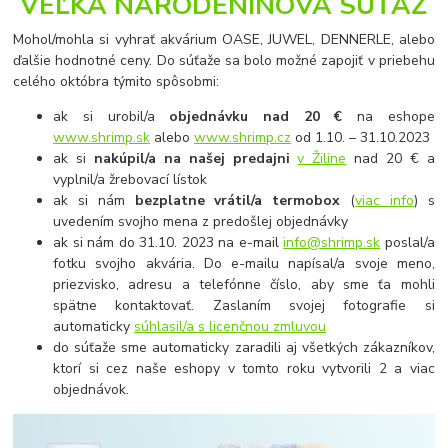
VEĽKÁ NARODENINOVÁ SÚŤAŽ
Mohol/mohla si vyhrať akvárium OASE, JUWEL, DENNERLE, alebo
ďalšie hodnotné ceny. Do súťaže sa bolo možné zapojiť v priebehu
celého októbra týmito spôsobmi:
ak si urobil/a
objednávku nad 20 €
na eshope
www.shrimp.sk
alebo
www.shrimp.cz
od 1.10. – 31.10.2023
ak si
nakúpil/a na našej predajni
v Žiline
nad 20 € a
vyplnil/a žrebovací lístok
ak
si nám
bezplatne vrátil/a termobox
(
viac info
) s
uvedením svojho mena z predošlej objednávky
ak si nám do 31.10. 2023 na e-mail
info@shrimp.sk
poslal/a
fotku svojho akvária. Do e-mailu napísal/a svoje meno,
priezvisko, adresu a telefónne číslo, aby sme ťa mohli
spätne kontaktovať. Zaslaním svojej fotografie si
automaticky
súhlasil/a s licenčnou zmluvou
do súťaže sme automaticky zaradili aj všetkých zákazníkov,
ktorí si cez naše eshopy v tomto roku vytvorili 2 a viac
objednávok.