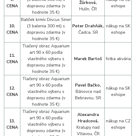
Žůrková,
CENA
dopravou zdarma (v
eshope
Hulín, ČR
hodnote 35 €)
Balíček krmív Discus Siner
10.
(3 balenia 300 ml) s
Peter Drahňák,
nákup na SK
CENA
dopravou zdarma (v
Čadca, SR
eshope
hodnote 35 €)
Tlačený obraz Aquarium
art 90 x 60 podľa
11.
vlastného výberu s
Marek Bartoš
fotka akvária
CENA
dopravou zdarma (v
hodnote 35 €)
Tlačený obraz Aquarium
art 90 x 60 podľa
Pavel Bačko,
12.
nákup na SK
vlastného výberu s
Bánovce nad
CENA
eshope
dopravou zdarma (v
Bebravou, SR
hodnote 35 €)
Tlačený obraz Aquarium
Alexandra
art 90 x 60 podľa
13.
Hradcová,
nákup na CZ
vlastného výberu s
CENA
Kralupy nad
eshope
dopravou zdarma (v
Vltavou, ČR