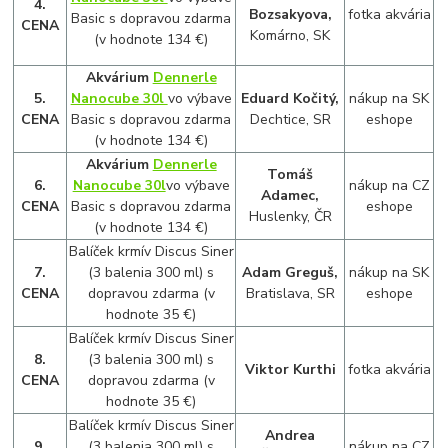
4.
Bozsakyova,
fotka akvária
Basic s dopravou zdarma
CENA
Komárno, SK
(v hodnote 134 €)
Akvárium
Dennerle
5.
Nanocube 30l
vo výbave
Eduard Kočitý,
nákup na SK
CENA
Basic s dopravou zdarma
Dechtice, SR
eshope
(v hodnote 134 €)
Akvárium
Dennerle
Tomáš
6.
Nanocube 30l
vo výbave
nákup na CZ
Adamec,
CENA
Basic s dopravou zdarma
eshope
Huslenky, ČR
(v hodnote 134 €)
Balíček krmív Discus Siner
7.
(3 balenia 300 ml) s
Adam Greguš,
nákup na SK
CENA
dopravou zdarma (v
Bratislava, SR
eshope
hodnote 35 €)
Balíček krmív Discus Siner
8.
(3 balenia 300 ml) s
Viktor Kurthi
fotka akvária
CENA
dopravou zdarma (v
hodnote 35 €)
Balíček krmív Discus Siner
Andrea
9.
(3 balenia 300 ml) s
nákup na CZ