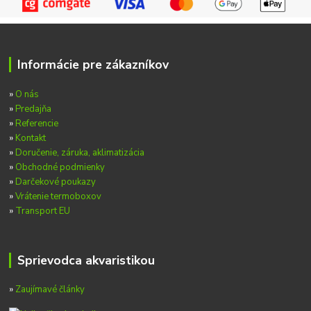
Informácie pre zákazníkov
»
O nás
»
Predajňa
»
Referencie
»
Kontakt
»
Doručenie, záruka, aklimatizácia
»
Obchodné podmienky
»
Darčekové poukazy
»
Vrátenie termoboxov
»
Transport EU
Sprievodca akvaristikou
»
Zaujímavé články