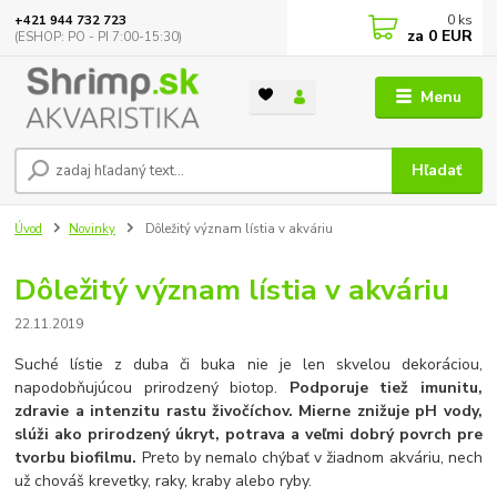
0
ks
+421 944 732 723
za
0 EUR
(ESHOP: PO - PI 7:00-15:30)
Menu
Hľadať
Úvod
Novinky
Dôležitý význam lístia v akváriu
Dôležitý význam lístia v akváriu
22.11.2019
Suché lístie z duba či buka nie je len skvelou dekoráciou,
napodobňujúcou prirodzený biotop.
Podporuje tiež imunitu,
zdravie a intenzitu rastu živočíchov. Mierne znižuje pH vody,
slúži ako prirodzený úkryt, potrava a veľmi dobrý povrch pre
tvorbu biofilmu.
Preto by nemalo chýbať v žiadnom akváriu, nech
už chováš krevetky, raky, kraby alebo ryby.