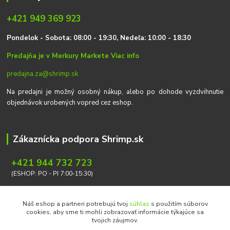
+421 949 369 923
P
on
delok
- Sobota: 08:00 - 19:30, Nedeľa: 10:00 - 18:30
Predajňa je v Merkury Markete
Viac info
predajna.za@shrimp.sk
Na predajni je možný osobný nákup, alebo po dohode vyzdvihnutie
objednávok urobených vopred cez eshop.
Zákaznícka podpora Shrimp.sk
+421 944 732 723
(ESHOP: PO - PI 7:00-15:30)
info@shrimp.sk
Náš eshop a partneri potrebujú tvoj
súhlas
s použitím súborov
cookies, aby sme ti mohli zobrazovať informácie týkajúce sa
tvojich záujmov.