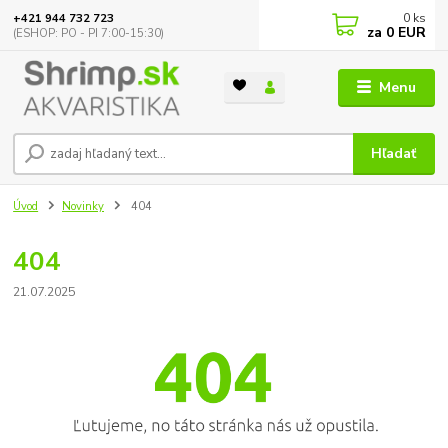
0
ks
+421 944 732 723
za
0 EUR
(ESHOP: PO - PI 7:00-15:30)
Menu
Hľadať
Úvod
Novinky
404
404
21.07.2025