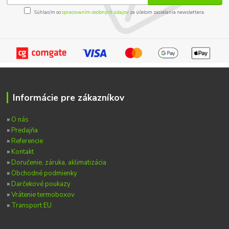
Súhlasím so
spracovaním osobných údajov
za účelom zasielania newslettera.
Informácie pre zákazníkov
»
O nás
»
Predajňa
»
Referencie
»
Kontakt
»
Doručenie, záruka, aklimatizácia
»
Obchodné podmienky
»
Darčekové poukazy
»
Vrátenie termoboxov
»
Transport EU